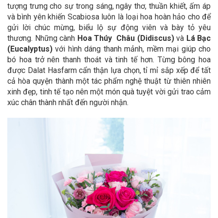
tượng trưng cho sự trong sáng, ngây thơ, thuần khiết, ấm áp
và bình yên khiến Scabiosa luôn là loại hoa hoàn hảo cho để
gửi lời chúc mừng, biểu lộ sự động viên và bày tỏ yêu
thương. Những cành
Hoa Thúy Châu (Didiscus)
và
Lá Bạc
(Eucalyptus)
với hình dáng thanh mảnh, mềm mại giúp cho
bó hoa trở nên thanh thoát và tinh tế hơn. Từng bông hoa
được Dalat Hasfarm cẩn thận lựa chọn, tỉ mỉ sắp xếp để tất
cả hòa quyện thành một tác phẩm nghệ thuật từ thiên nhiên
xinh đẹp, tinh tế tạo nên một món quà tuyệt vời gửi trao cảm
xúc chân thành nhất đến người nhận.