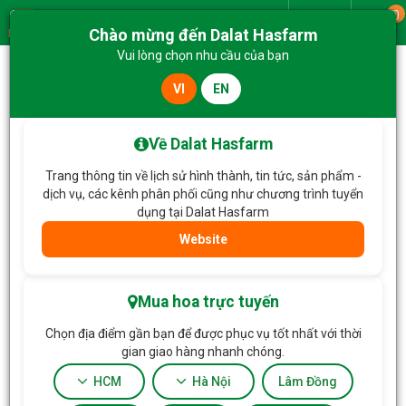
0
Giao từ
Chào mừng đến Dalat Hasfarm
Menu
Vui lòng chọn nhu cầu của bạn
VI
EN
Trang chủ
Hoa Tặng & Hoa Dịch Vụ
Bó Hoa Yêu Thương Nồng Ấm 671
Về Dalat Hasfarm
Trang thông tin về lịch sử hình thành, tin tức, sản phẩm -
dịch vụ, các kênh phân phối cũng như chương trình tuyển
dụng tại Dalat Hasfarm
Website
Mua hoa trực tuyến
Chọn địa điểm gần bạn để được phục vụ tốt nhất với thời
gian giao hàng nhanh chóng.
HCM
Hà Nội
Lâm Đồng