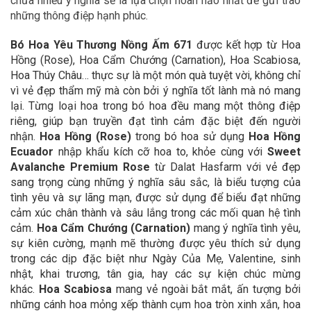
chứa nhiều ý nghĩa sẽ là lựa chọn hoàn hảo nhất để gửi trao
những thông điệp hạnh phúc.
Bó Hoa Yêu Thương Nồng Ấm 671
được kết hợp từ Hoa
Hồng (Rose), Hoa Cẩm Chướng (Carnation), Hoa Scabiosa,
Hoa Thúy Châu… thực sự là một món quà tuyệt vời, không chỉ
vì vẻ đẹp thẩm mỹ mà còn bởi ý nghĩa tốt lành mà nó mang
lại. Từng loại hoa trong bó hoa đều mang một thông điệp
riêng, giúp bạn truyền đạt tình cảm đặc biệt đến người
nhận.
Hoa Hồng (Rose)
trong bó hoa sử dụng
Hoa Hồng
Ecuador
nhập khẩu kích cỡ hoa to, khỏe cùng với
Sweet
Avalanche Premium Rose
từ Dalat Hasfarm với vẻ đẹp
sang trọng cùng những ý nghĩa sâu sắc, là biểu tượng của
tình yêu và sự lãng mạn, được sử dụng để biểu đạt những
cảm xúc chân thành và sâu lắng trong các mối quan hệ tình
cảm.
Hoa Cẩm Chướng (Carnation)
mang ý nghĩa tình yêu,
sự kiên cường, mạnh mẽ thường được yêu thích sử dụng
trong các dịp đặc biệt như Ngày Của Mẹ, Valentine, sinh
nhật, khai trương, tân gia, hay các sự kiện chúc mừng
khác.
Hoa Scabiosa
mang vẻ ngoài bắt mắt, ấn tượng bởi
những cánh hoa mỏng xếp thành cụm hoa tròn xinh xắn, hoa