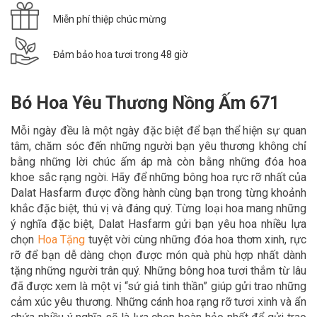
Miễn phí thiệp chúc mừng
Đảm bảo hoa tươi trong 48 giờ
Bó Hoa Yêu Thương Nồng Ấm 671
Mỗi ngày đều là một ngày đặc biệt để bạn thể hiện sự quan
tâm, chăm sóc đến những người bạn yêu thương không chỉ
bằng những lời chúc ấm áp mà còn bằng những đóa hoa
khoe sắc rạng ngời. Hãy để
những bông hoa rực rỡ nhất của
Dalat Hasfarm được đồng hành cùng bạn trong
từng khoảnh
khắc đặc biệt, thú vị và đáng quý. Từng loại hoa mang những
ý nghĩa đặc biệt, Dalat Hasfarm gửi bạn yêu hoa nhiều lựa
chọn
Hoa Tặn
g
tuyệt vời cùng những đóa hoa thơm xinh, rực
rỡ để bạn dễ dàng chọn được món quà phù hợp nhất dành
tặng những người trân quý. Những bông hoa tươi thắm từ lâu
đã được xem là một vị “sứ giả tinh thần” giúp gửi trao những
cảm xúc yêu thương. Những cánh hoa rạng rỡ tươi xinh và ẩn