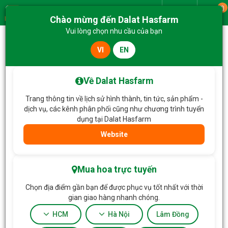
0
Giao từ
Chào mừng đến Dalat Hasfarm
Menu
Vui lòng chọn nhu cầu của bạn
VI
EN
Trang chủ
Hoa Chậu thiết kế
Chậu Hoa Thiết Kế Nắng Ấm 048
Về Dalat Hasfarm
Trang thông tin về lịch sử hình thành, tin tức, sản phẩm -
dịch vụ, các kênh phân phối cũng như chương trình tuyển
dụng tại Dalat Hasfarm
Website
Mua hoa trực tuyến
Chọn địa điểm gần bạn để được phục vụ tốt nhất với thời
gian giao hàng nhanh chóng.
HCM
Hà Nội
Lâm Đồng