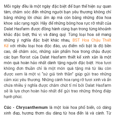
Mỗi ngày đều là một ngày đặc biệt để bạn thể hiện sự quan
tâm, chăm sóc đến những người bạn yêu thương không chỉ
bằng những lời chúc ấm áp mà còn bằng những đóa hoa
khoe sắc rạng ngời. Hãy để
những bông hoa rực rỡ nhất của
Dalat Hasfarm được đồng hành cùng bạn trong
từng khoảnh
khắc đặc biệt, thú vị và đáng quý. Từng loại hoa sẽ mang
những ý nghĩa đặc biệt khác nhau,
BST Hoa Chậu Thiết
Kế
với nhiều loại hoa độc đáo,
ưu điểm nổi bật là độ bền
cao, dễ chăm sóc, những sản phẩm hoa trong chậu được
các bạn florist của Dalat Hasfarm thiết kế xinh xắn là một
món quà hoàn hảo
nhất dành tặng người đặc biệt.
Hoa tươi
không đơn thuần chỉ là một món quà tặng mà từ lâu còn
được xem là một vị “sứ giả tinh thần” giúp gửi trao những
cảm xúc yêu thương. Những cánh hoa rạng rỡ tươi xinh và ẩn
chứa nhiều ý nghĩa được chăm chút tỉ mỉ bởi Dalat Hasfarm
sẽ là lựa chọn hoàn hảo nhất để gửi trao những thông điệp
hạnh phúc.
Cúc - Chrysanthemum
là một loài hoa phổ biến, có dáng
xinh đẹp, hương thơm dịu dàng từ hoa đến lá và cành. Từ