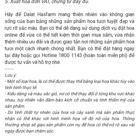
5. Xuất hóa đơn VAT, chứng từ đầy đủ.
Hãy để Dalat Hasfarm mang thiên nhiên vào không gian
sống của bạn bằng những sản phẩm hoa tươi tuyệt đẹp và
rực rỡ sắc màu. Bạn có thể dễ dàng sử dụng dịch vụ đặt hoa
online để vừa có thể tiết kiệm thời gian mua sắm, vừa nhận
thêm nhiều ưu đãi và được giao tận nơi những sản phẩm hoa
tươi một cách nhanh chóng nhất. Bạn có thể đặt hàng ngay
tại đây hoặc gọi Hotline 1800 1143 (hoàn toàn miễn phí) để
được tư vấn và hỗ trợ nhé.
------
Lưu ý:
- Một số loại hoa, lá có thể được thay thế bằng loại hoa khác tùy vào
tình hình thực tế.
- Kiểu dáng và màu sắc giỏ, nơ có thể thay đổi ở từng khu vực khác
nhau, tuy nhiên vẫn đảm bảo kích cỡ chuẩn và tính thẩm mỹ của
sản phẩm.
- Do tính chất tự nhiên của hoa và cây xanh mà sản phẩm thực
nhận có thể khác với hình minh họa về độ nở của hoa. Thông
thường shop sẽ giao sản phẩm còn nụ để hoa có thể nở rộ sau vài
ngày được bạn chăm sóc.