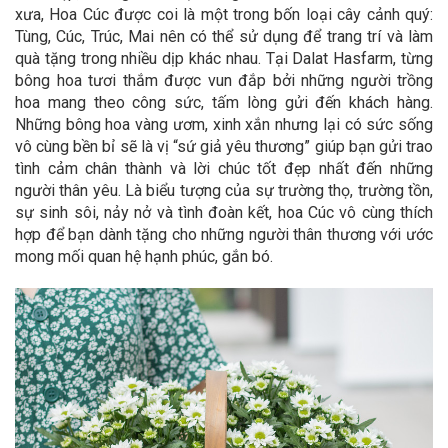
xưa, Hoa Cúc được coi là một trong bốn loại cây cảnh quý:
Tùng, Cúc, Trúc, Mai nên có thể sử dụng để trang trí và làm
quà tặng trong nhiều dịp khác nhau. Tại Dalat Hasfarm, từng
bông hoa tươi thắm được vun đắp bởi những người trồng
hoa mang theo công sức, tấm lòng gửi đến khách hàng.
Những bông hoa vàng ươm, xinh xắn nhưng lại có sức sống
vô cùng bền bỉ sẽ là vị “sứ giả yêu thương” giúp bạn gửi trao
tình cảm chân thành và lời chúc tốt đẹp nhất đến những
người thân yêu. Là biểu tượng của sự trường thọ, trường tồn,
sự sinh sôi, nảy nở và tình đoàn kết, hoa Cúc vô cùng thích
hợp để bạn dành tặng cho những người thân thương với ước
mong mối quan hệ hạnh phúc, gắn bó.