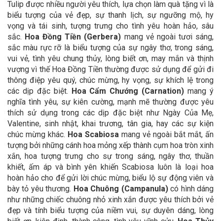
Tulip được nhiều người yêu thích, lựa chọn làm quà tặng vì là
biểu tượng của vẻ đẹp, sự thanh lịch, sự ngưỡng mộ, hy
vọng và tái sinh, tượng trưng cho tình yêu hoàn hảo, sâu
sắc.
Hoa Đồng Tiền (Gerbera)
mang vẻ ngoài tươi sáng,
sắc màu rực rỡ là biểu tượng của sự ngây thơ, trong sáng,
vui vẻ, tình yêu chung thủy, lòng biết ơn, may mắn và thịnh
vượng vì thế Hoa Đồng Tiền thường được sử dụng để gửi đi
thông điệp yêu quý, chúc mừng, hy vọng, sự khích lệ trong
các dịp đặc biệt.
Hoa Cẩm Chướng (Carnation)
mang ý
nghĩa tình yêu, sự kiên cường, mạnh mẽ thường được yêu
thích sử dụng trong các dịp đặc biệt như Ngày Của Mẹ,
Valentine, sinh nhật, khai trương, tân gia, hay các sự kiện
chúc mừng khác.
Hoa Scabiosa
mang vẻ ngoài bắt mắt, ấn
tượng bởi những cánh hoa mỏng xếp thành cụm hoa tròn xinh
xắn, hoa tượng trưng cho sự trong sáng, ngây thơ, thuần
khiết, ấm áp và bình yên khiến Scabiosa luôn là loại hoa
hoàn hảo cho để gửi lời chúc mừng, biểu lộ sự động viên và
bày tỏ yêu thương.
Hoa Chuông (Campanula)
có hình dáng
như những chiếc chuông nhỏ xinh xắn được yêu thích bởi vẻ
đẹp và tính biểu tượng của niềm vui, sự duyên dáng, lòng