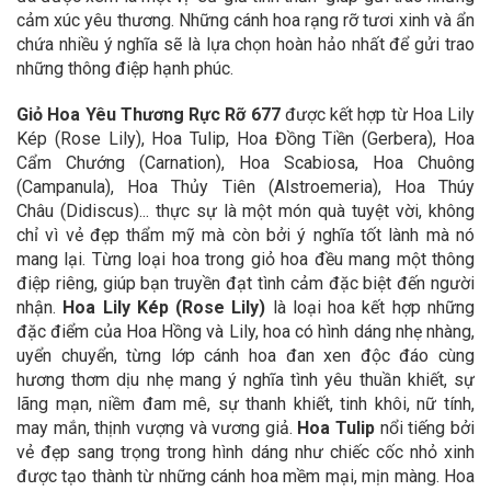
cảm xúc yêu thương. Những cánh hoa rạng rỡ tươi xinh và ẩn
chứa nhiều ý nghĩa sẽ là lựa chọn hoàn hảo nhất để gửi trao
những thông điệp hạnh phúc.
Giỏ Hoa Yêu Thương Rực Rỡ 677
được kết hợp từ Hoa Lily
Kép (Rose Lily), Hoa Tulip, Hoa Đồng Tiền (Gerbera), Hoa
Cẩm Chướng (Carnation), Hoa Scabiosa, Hoa Chuông
(Campanula), Hoa Thủy Tiên (Alstroemeria), Hoa Thúy
Châu (Didiscus)... thực sự là một món quà tuyệt vời, không
chỉ vì vẻ đẹp thẩm mỹ mà còn bởi ý nghĩa tốt lành mà nó
mang lại. Từng loại hoa trong giỏ hoa đều mang một thông
điệp riêng, giúp bạn truyền đạt tình cảm đặc biệt đến người
nhận.
Hoa Lily Kép (Rose Lily)
là loại hoa kết hợp những
đặc điểm của Hoa Hồng và Lily, hoa có hình dáng nhẹ nhàng,
uyển chuyển, từng lớp cánh hoa đan xen độc đáo cùng
hương thơm dịu nhẹ mang ý nghĩa tình yêu thuần khiết, sự
lãng mạn, niềm đam mê, sự thanh khiết, tinh khôi, nữ tính,
may mắn, thịnh vượng và vương giả.
Hoa Tulip
nổi tiếng bởi
vẻ đẹp sang trọng trong hình dáng như chiếc cốc nhỏ xinh
được tạo thành từ những cánh hoa mềm mại, mịn màng. Hoa