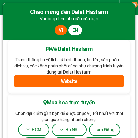
0
Giao từ
Chào mừng đến Dalat Hasfarm
Menu
Vui lòng chọn nhu cầu của bạn
VI
EN
Trang chủ
Hoa Tặng & Hoa Dịch Vụ
Giỏ Hoa Yêu Thương Rực Rỡ 677
Về Dalat Hasfarm
Trang thông tin về lịch sử hình thành, tin tức, sản phẩm -
dịch vụ, các kênh phân phối cũng như chương trình tuyển
dụng tại Dalat Hasfarm
Website
Mua hoa trực tuyến
Chọn địa điểm gần bạn để được phục vụ tốt nhất với thời
gian giao hàng nhanh chóng.
HCM
Hà Nội
Lâm Đồng