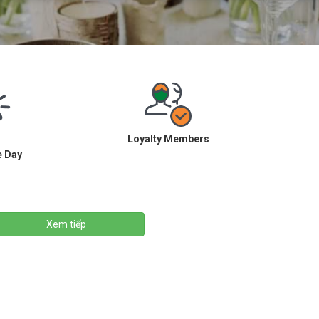
Loyalty Members
e Day
Xem tiếp