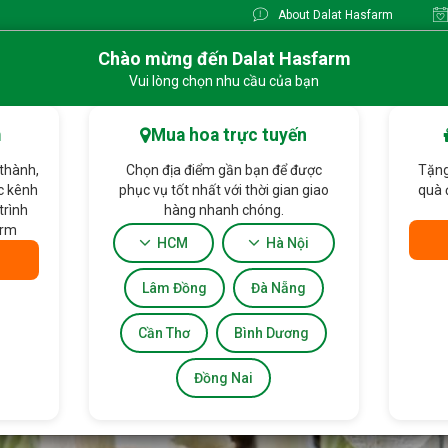
About Dalat Hasfarm
Chào mừng đến Dalat Hasfarm
Vui lòng chọn nhu cầu của bạn
m
Mua hoa trực tuyến
 thành,
Chọn địa điểm gần bạn để được
Tặng
ác kênh
phục vụ tốt nhất với thời gian giao
quà 
trình
hàng nhanh chóng.
arm
HCM
Hà Nội
Lâm Đồng
Đà Nẵng
Khuyến mãi
Cần Thơ
Bình Dương
Đồng Nai