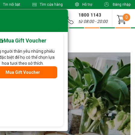
Tin nổi bật
Tìm cửa hàng
Hỗ trợ
Đăng nhập
1800 1143
Giao từ
0
từ 08:00 - 20:00
Mua Gift Voucher
 người thân yêu những phiếu
đặc biệt để họ có thể chọn lựa
hoa tươi theo sở thích.
Mua Gift Voucher