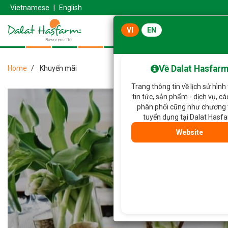
Vietnamese
|
English
VI
EN
Về Dalat Hasfar
Home
Khuyến mãi
Trang thông tin về lịch sử hình
tin tức, sản phẩm - dịch vụ, c
phân phối cũng như chương 
tuyển dụng tại Dalat Hasf
Website