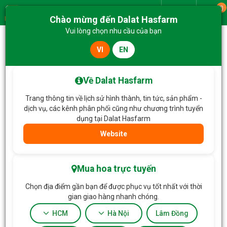
0
Giao từ
Chào mừng đến Dalat Hasfarm
Menu
Vui lòng chọn nhu cầu của bạn
VI
EN
Trang chủ
Hoa Tặng & Hoa Dịch Vụ
Bình Hoa Tình Cảm Chân Thành 424
Về Dalat Hasfarm
Trang thông tin về lịch sử hình thành, tin tức, sản phẩm -
dịch vụ, các kênh phân phối cũng như chương trình tuyển
dụng tại Dalat Hasfarm
Website
Mua hoa trực tuyến
Chọn địa điểm gần bạn để được phục vụ tốt nhất với thời
gian giao hàng nhanh chóng.
HCM
Hà Nội
Lâm Đồng