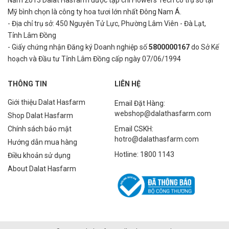
Năm 2013 Dalat Hasfarm được tạp chí Flowers Tech có trụ sở tại
Mỹ bình
chọn là công ty hoa tươi lớn nhất Đông Nam Á.
- Địa chỉ trụ sở: 450 Nguyên Tử Lực, Phường Lâm Viên - Đà Lạt,
Tỉnh Lâm Đồng
- Giấy chứng nhận Đăng ký Doanh nghiệp số
5800000167
do Sở Kế
hoạch và Đầu tư Tỉnh Lâm Đồng cấp ngày 07/06/1994
THÔNG TIN
LIÊN HỆ
Giới thiệu Dalat Hasfarm
Email Đặt Hàng:
webshop@dalathasfarm.com
Shop Dalat Hasfarm
Chính sách bảo mật
Email CSKH:
hotro@dalathasfarm.com
Hướng dẫn mua hàng
Hotline: 1800 1143
Điều khoản sử dụng
About Dalat Hasfarm