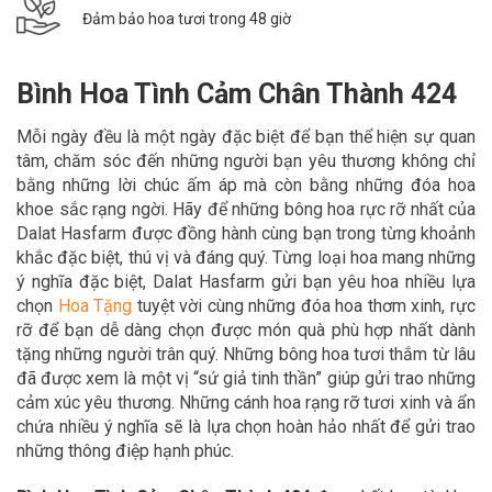
Đảm bảo hoa tươi trong 48 giờ
Bình Hoa Tình Cảm Chân Thành 424
Mỗi ngày đều là một ngày đặc biệt để bạn thể hiện sự quan
tâm, chăm sóc đến những người bạn yêu thương không chỉ
bằng những lời chúc ấm áp mà còn bằng những đóa hoa
khoe sắc rạng ngời. Hãy để
những bông hoa rực rỡ nhất của
Dalat Hasfarm được đồng hành cùng bạn trong
từng khoảnh
khắc đặc biệt, thú vị và đáng quý. Từng loại hoa mang những
ý nghĩa đặc biệt, Dalat Hasfarm gửi bạn yêu hoa nhiều lựa
chọn
Hoa Tặn
g
tuyệt vời cùng những đóa hoa thơm xinh, rực
rỡ để bạn dễ dàng chọn được món quà phù hợp nhất dành
tặng những người trân quý. Những bông hoa tươi thắm từ lâu
đã được xem là một vị “sứ giả tinh thần” giúp gửi trao những
cảm xúc yêu thương. Những cánh hoa rạng rỡ tươi xinh và ẩn
chứa nhiều ý nghĩa sẽ là lựa chọn hoàn hảo nhất để gửi trao
những thông điệp hạnh phúc.