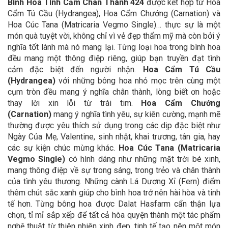
Bình Hoa Tình Cảm Chân Thành 424
được kết hợp từ Hoa
Cẩm Tú Cầu (Hydrangea), Hoa Cẩm Chướng (Carnation) và
Hoa Cúc Tana (Matricaria Vegmo Single)
… thực sự là một
món quà tuyệt vời, không chỉ vì vẻ đẹp thẩm mỹ mà còn bởi ý
nghĩa tốt lành mà nó mang lại. Từng loại hoa trong bình hoa
đều mang một thông điệp riêng, giúp bạn truyền đạt tình
cảm đặc biệt đến người nhận.
Hoa Cẩm Tú Cầu
(Hydrangea)
với những bông hoa nhỏ mọc trên cùng một
cụm tròn đều mang ý nghĩa chân thành, lòng biết ơn hoặc
thay lời xin lỗi từ trái tim.
Hoa Cẩm Chướng
(Carnation)
mang ý nghĩa tình yêu, sự kiên cường, mạnh mẽ
thường được yêu thích sử dụng trong các dịp đặc biệt như
Ngày Của Mẹ, Valentine, sinh nhật, khai trương, tân gia, hay
các sự kiện chúc mừng khác.
Hoa Cúc Tana (Matricaria
Vegmo Single)
có hình dáng như những mặt trời bé xinh,
mang thông điệp về sự trong sáng, trong trẻo và chân thành
của tình yêu thương.
Những cành Lá Dương Xỉ (Fern) điểm
thêm chút sắc xanh giúp cho bình hoa trở nên hài hòa và tinh
tế hơn. Từng bông hoa được Dalat Hasfarm cẩn thận lựa
chọn, tỉ mỉ sắp xếp để tất cả hòa quyện thành một tác phẩm
nghệ thuật từ thiên nhiên xinh đẹp, tinh tế tạo nên một món