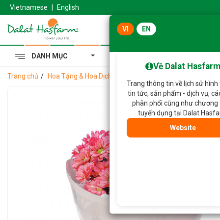
Vietnamese
|
English
VI
EN
DANH MỤC
Cẩm Tú Cầu Hoàng Gia
Về Dalat Hasfar
Trang chủ
Hoa Tặng & Hoa Dịch Vụ
Bó Hoa Nắng Ấm Dịu Dàng 4
Trang thông tin về lịch sử hình
tin tức, sản phẩm - dịch vụ, c
phân phối cũng như chương 
tuyển dụng tại Dalat Hasf
Website