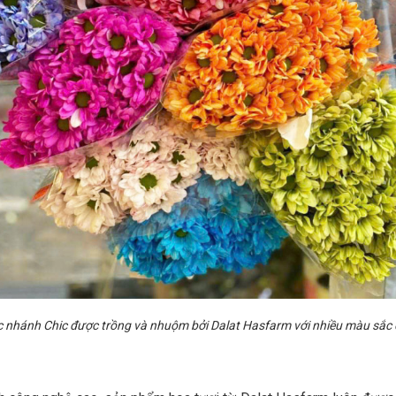
 nhánh Chic được trồng và nhuộm bởi Dalat Hasfarm với nhiều màu sắc đ