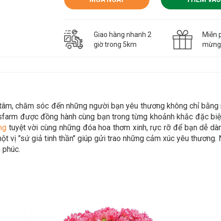
Giao hàng nhanh 2
Miễn p
giờ trong 5km
mừn
n tâm, chăm sóc đến những người bạn yêu thương không chỉ bằn
asfarm được đồng hành cùng bạn trong
từng khoảnh khắc đặc biệt
n
g
tuyệt vời cùng những đóa hoa thơm xinh, rực rỡ để bạn dễ d
t vị "sứ giả tinh thần" giúp gửi trao những cảm xúc yêu thương. 
 phúc.