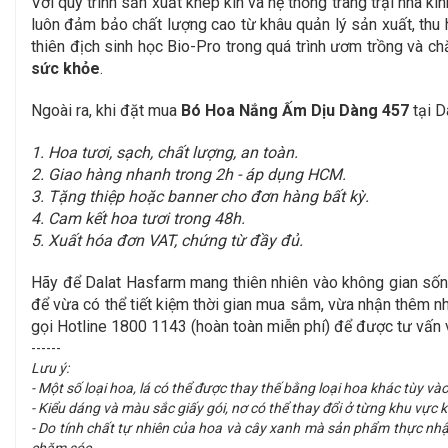
Với quy trình sản xuất khép kín và hệ thống trang trại nhà
luôn đảm bảo chất lượng cao từ khâu quản lý sản xuất, thu
thiên địch sinh học Bio-Pro trong quá trình ươm trồng và
sức khỏe
.
Ngoài ra, khi đặt mua
Bó Hoa Nắng Ấm Dịu Dàng 457
tại D
1. Hoa tươi, sạch, chất lượng, an toàn.
2. Giao hàng nhanh trong 2h - áp dụng HCM.
3. Tặng thiệp hoặc banner cho đơn hàng bất kỳ.
4. Cam kết hoa tươi trong 48h.
5. Xuất hóa đơn VAT, chứng từ đầy đủ.
Hãy để Dalat Hasfarm mang thiên nhiên vào không gian sốn
để vừa có thể tiết kiệm thời gian mua sắm, vừa nhận thêm n
gọi Hotline 1800 1143 (hoàn toàn miễn phí) để được tư vấn v
------
Lưu ý:
- Một số loại hoa, lá có thể được thay thế bằng loại hoa khác tùy vào
- Kiểu dáng và màu sắc giấy gói, nơ có thể thay đổi ở từng khu vự
- Do tính chất tự nhiên của hoa và cây xanh mà sản phẩm thực nhậ