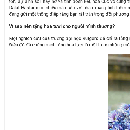
tồn, sự sinh sôi, nảy nở và tình đoàn kết, hoa Cúc vô cùn
Dalat Hasfarm có nhiều màu sắc với nhau, mang tính thẩm m
đang gửi một thông điệp rằng bạn rất trân trọng đối phương 
Vì sao nên tặng hoa tươi cho người mình thương?
Một nghiên cứu của trường đại học Rutgers đã chỉ ra rằng 
Điều đó đã chứng minh rằng hoa tươi là một trong những món