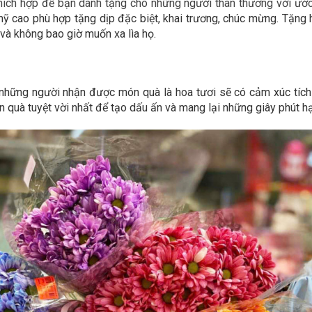
g thích hợp để bạn dành tặng cho những người thân thương với ư
ỹ cao phù hợp tặng dịp đặc biệt, khai trương, chúc mừng. Tặng h
và không bao giờ muốn xa lìa họ.
những người nhận được món quà là hoa tươi sẽ có cảm xúc tích c
 quà tuyệt vời nhất để tạo dấu ấn và mang lại những giây phút h