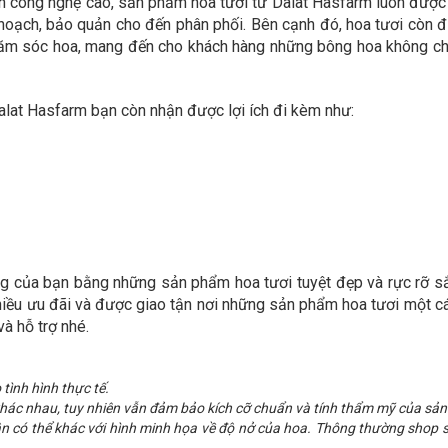
 kính công nghệ cao, sản phẩm hoa tươi từ Dalat Hasfarm luôn đư
 hoạch, bảo quản cho đến phân phối. Bên cạnh đó, hoa tươi còn
 chăm sóc hoa, mang đến cho khách hàng những bông hoa không c
alat Hasfarm bạn còn nhận được lợi ích đi kèm như:
g của bạn bằng những sản phẩm hoa tươi tuyệt đẹp và rực rỡ s
hiều ưu đãi và được giao tận nơi những sản phẩm hoa tươi một c
à hỗ trợ nhé.
 tình hình thực tế.
c khác nhau, tuy nhiên vẫn đảm bảo kích cỡ chuẩn và tính thẩm mỹ của sả
n có thể khác với hình minh họa về độ nở của hoa. Thông thường shop 