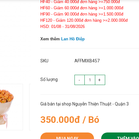
HF40 - Giảm 40.000đ đơn hàng >=750.000đ
HF60 - Giảm 60.000đ đơn hàng >=1.000.000đ
HF90 - Giảm 90.000đ đơn hàng >=1.500.000đ
HF120 - Giảm 120.000đ đơn hàng >=2.000.000đ
HSD: 01/08 - 31/08/2026
Xem thêm
Lan Hồ Điệp
SKU
AFFMIXB457
Số lượng
-
+
Giá bán tại shop Nguyễn Thiện Thuật - Quận 3
350.000đ / Bó
MUA NGAY
THÊM VÀO