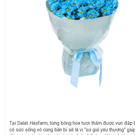
Tại Dalat Hasfarm, từng bông hoa tươi thắm được vun đắp 
có sức sống vô cùng bền bỉ sẽ là vị “sứ giả yêu thương” giú