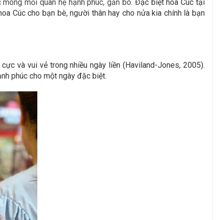
ớc mong mối quan hệ hạnh phúc, gắn bó. Đ
ặc biệt hoa Cúc tại
oa Cúc cho bạn bè, người thân hay cho nửa kia chính là bạn
ực và vui vẻ trong nhiều ngày liền (Haviland-Jones, 2005).
ạnh phúc cho một ngày đặc biệt.