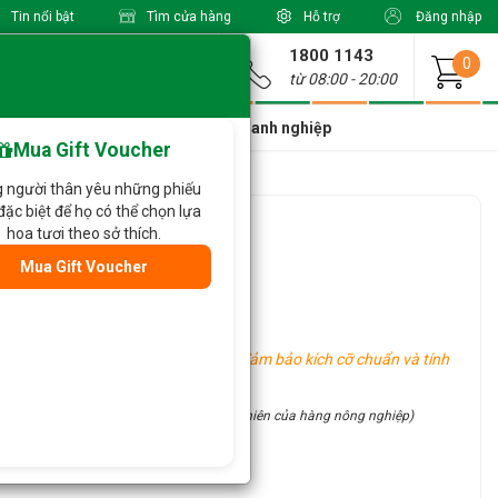
Tin nổi bật
Tìm cửa hàng
Hỗ trợ
Đăng nhập
1800 1143
Giao từ
0
từ 08:00 - 20:00
a Xinh Giá Tốt
Dành cho doanh nghiệp
Mua Gift Voucher
 người thân yêu những phiếu
đặc biệt để họ có thể chọn lựa
457
hoa tươi theo sở thích.
Mua Gift Voucher
oa khác tùy vào tình hình thực tế.
g khu vực khác nhau, tuy nhiên vẫn đảm bảo kích cỡ chuẩn và tính
site (đặc điểm thủ công và tính chất tự nhiên của hàng nông nghiệp)
ận ưu đãi hấp dẫn: