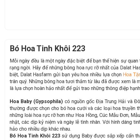
Bó Hoa Tinh Khôi 223
Mỗi ngày đều là một ngày đặc biệt để bạn thể hiện sự qua
rạng ngời. Hãy để
những bông hoa rực rỡ nhất của Dalat H
biệt, Dalat Hasfarm gửi bạn yêu hoa nhiều lựa chọn
Hoa Tặ
trân quý. Những bông hoa tươi thắm từ lâu đã được xem là mộ
là lựa chọn hoàn hảo nhất để gửi trao những thông điệp hạnh
Hoa Baby (Gypsophila)
có nguồn gốc Địa Trung Hải và Đông
thường được chọn cho bó hoa cưới và các loại hoa truyền th
những loài hoa rực rỡ hơn như Hoa Hồng, Cúc Mẫu Đơn, Mẫu 
nhật, các dịp kỷ niệm và ngày lễ tình nhân. Với hình dáng ti
hảo cho nhiều dịp khác nhau.
Bó Hoa Tinh Khôi 223
sử dụng Baby được sắp xếp cẩn thận,