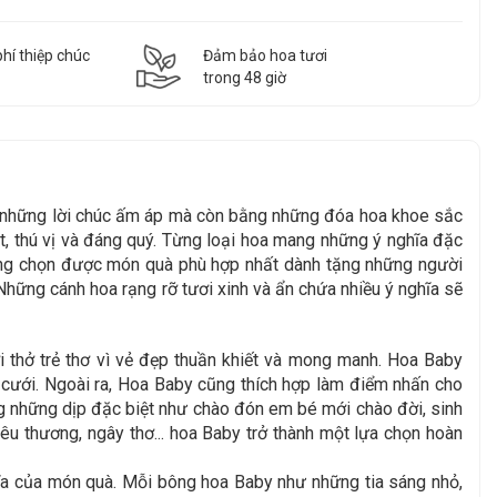
hí thiệp chúc
Đảm bảo hoa tươi
g
trong 48 giờ
g những lời chúc ấm áp mà còn bằng những đóa hoa khoe sắc
, thú vị và đáng quý. Từng loại hoa mang những ý nghĩa đặc
àng chọn được món quà phù hợp nhất dành tặng những người
Những cánh hoa rạng rỡ tươi xinh và ẩn chứa nhiều ý nghĩa sẽ
i thở trẻ thơ vì vẻ đẹp thuần khiết và mong manh. Hoa Baby
m cưới. Ngoài ra, Hoa Baby cũng thích hợp làm điểm nhấn cho
g những dịp đặc biệt như chào đón em bé mới chào đời, sinh
 yêu thương, ngây thơ... hoa Baby trở thành một lựa chọn hoàn
hĩa của món quà. Mỗi bông hoa Baby như những tia sáng nhỏ,