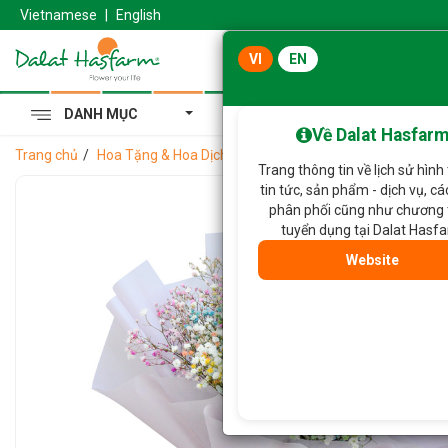
Vietnamese
|
English
VI
EN
DANH MỤC
Cẩm Tú Cầu Hoàng Gia
Về Dalat Hasfar
Trang chủ
Hoa Tặng & Hoa Dịch Vụ
Bó Hoa Tinh Khôi 223
Trang thông tin về lịch sử hình
tin tức, sản phẩm - dịch vụ, c
phân phối cũng như chương 
tuyển dụng tại Dalat Hasf
Website