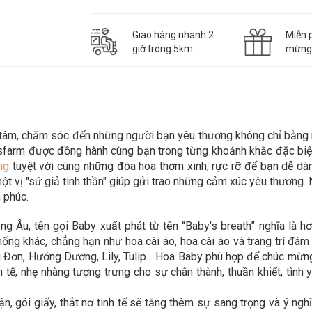
Giao hàng nhanh 2
Miễn p
giờ trong 5km
mừn
n tâm, chăm sóc đến những người bạn yêu thương không chỉ bằn
asfarm được đồng hành cùng bạn trong
từng khoảnh khắc đặc biệt
n
g
tuyệt vời cùng những đóa hoa thơm xinh, rực rỡ để bạn dễ d
t vị "sứ giả tinh thần" giúp gửi trao những cảm xúc yêu thương. 
 phúc.
 Âu, tên gọi Baby xuất phát từ tên “Baby’s breath” nghĩa là hơ
ống khác, chẳng hạn như hoa cài áo, hoa cài áo và trang trí đá
Đơn, Hướng Dương, Lily, Tulip... Hoa Baby phù hợp để chúc mừn
nh tế, nhẹ nhàng tượng trưng cho sự chân thành, thuần khiết, tình
 gói giấy, thắt nơ tinh tế sẽ tăng thêm sự sang trọng và ý ng