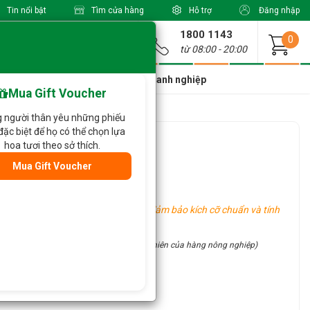
Tin nổi bật
Tìm cửa hàng
Hỗ trợ
Đăng nhập
1800 1143
Giao từ
0
từ 08:00 - 20:00
a Xinh Giá Tốt
Dành cho doanh nghiệp
Mua Gift Voucher
 người thân yêu những phiếu
đặc biệt để họ có thể chọn lựa
hoa tươi theo sở thích.
Mua Gift Voucher
g khu vực khác nhau, tuy nhiên vẫn đảm bảo kích cỡ chuẩn và tính
site (đặc điểm thủ công và tính chất tự nhiên của hàng nông nghiệp)
ận ưu đãi hấp dẫn: