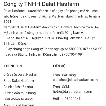
Công ty TNHH Dalat Hasfarm
Dalat Hasfarm - Được biết đến là công ty tiên phong mở đầu cho
việc
trồng hoa chuyên nghiệp tại Việt Nam được thành lập từ năm
1994.
Năm 2013 Dalat Hasfarm được tạp chí Flowers Tech có trụ sở tại
Mỹ bình
chọn là công ty hoa tươi lớn nhất Đông Nam Á.
- Địa chỉ trụ sở: 450 Nguyên Tử Lực, Phường Lâm Viên - Đà Lạt,
Tỉnh Lâm Đồng
- Giấy chứng nhận Đăng ký Doanh nghiệp số
5800000167
do Sở Kế
hoạch và Đầu tư Tỉnh Lâm Đồng cấp ngày 07/06/1994
THÔNG TIN
LIÊN HỆ
Giới thiệu Dalat Hasfarm
Email Đặt Hàng:
webshop@dalathasfarm.com
Shop Dalat Hasfarm
Chính sách bảo mật
Email CSKH:
hotro@dalathasfarm.com
Hướng dẫn mua hàng
Hotline: 1800 1143
Điều khoản sử dụng
About Dalat Hasfarm