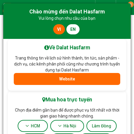
0
Giao từ
Chào mừng đến Dalat Hasfarm
Menu
Vui lòng chọn nhu cầu của bạn
VI
EN
Trang chủ
Hoa Tặng & Hoa Dịch Vụ
Bó Hoa Yêu Thương Trân Quý 414
Về Dalat Hasfarm
Trang thông tin về lịch sử hình thành, tin tức, sản phẩm -
dịch vụ, các kênh phân phối cũng như chương trình tuyển
dụng tại Dalat Hasfarm
Website
Mua hoa trực tuyến
Chọn địa điểm gần bạn để được phục vụ tốt nhất với thời
gian giao hàng nhanh chóng.
HCM
Hà Nội
Lâm Đồng