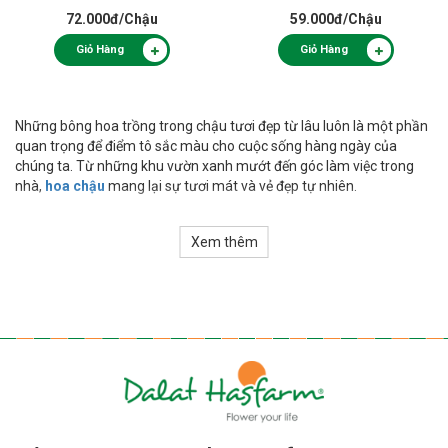
72.000đ
/Chậu
59.000đ
/Chậu
Giỏ Hàng
Giỏ Hàng
Những bông hoa trồng trong chậu tươi đẹp từ lâu luôn là một phần
quan trọng để điểm tô sắc màu cho cuộc sống hàng ngày của
chúng ta. Từ những khu vườn xanh mướt đến góc làm việc trong
nhà,
hoa chậu
mang lại sự tươi mát và vẻ đẹp tự nhiên.
Những bông hoa tinh khôi, đa dạng về màu sắc và hình dáng không
Xem thêm
chỉ dùng để trang trí mà còn là nguồn cảm hứng, để chúng ta sáng
tạo nên những điều kỳ diệu trong cuộc sống. Bên cạnh đó, hoa
chậu còn tác động rất tích cực đối với tâm trạng của chúng ta, giúp
giảm căng thẳng sau một ngày làm việc áp lực.
Lợi ích của hoa chậu
Những chậu hoa không chỉ làm cho ngôi nhà của bạn thêm phần
xinh đẹp, mà còn mang lại nhiều lợi ích. Dưới đây là một số lợi ích
quan trọng của việc có hoa chậu trong cuộc sống hàng ngày: