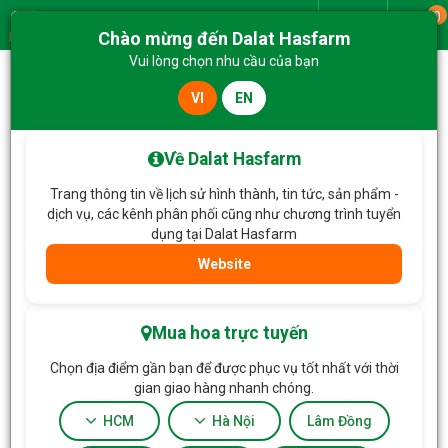
0
Giao từ
Chào mừng đến Dalat Hasfarm
Menu
Vui lòng chọn nhu cầu của bạn
VI
EN
Về Dalat Hasfarm
Trang thông tin về lịch sử hình thành, tin tức, sản phẩm -
dịch vụ, các kênh phân phối cũng như chương trình tuyển
dụng tại Dalat Hasfarm
Website
Trang chủ
Hoa Chậu
Lọc
Mua hoa trực tuyến
Chọn địa điểm gần bạn để được phục vụ tốt nhất với thời
gian giao hàng nhanh chóng.
HCM
Hà Nội
Lâm Đồng