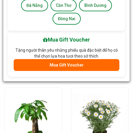
Đà Nẵng
Cần Thơ
Bình Dương
Đồng Nai
Mua Gift Voucher
Tặng người thân yêu những phiếu quà đặc biệt để họ có
Chậu Cây Xanh - Kim Tiền
Chậu Cây Xanh - Đa Đại
thể chọn lựa hoa tươi theo sở thích.
Phúc
Mua Gift Voucher
Liên hệ
/Chậu
Liên hệ
/Chậu
Đặt trước
Giỏ Hàng