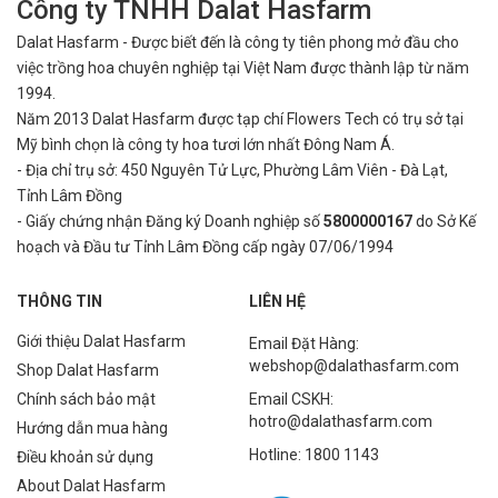
Công ty TNHH Dalat Hasfarm
Dalat Hasfarm - Được biết đến là công ty tiên phong mở đầu cho
Gia tăng sự tươi mới và làm đẹp không gian
việc
trồng hoa chuyên nghiệp tại Việt Nam được thành lập từ năm
Hoa chậu mang đến một diện mạo mới cho ngôi nhà của bạn. Với
1994.
sự phong phú về màu sắc và đa dạng về hình dáng, hoa có khả
Năm 2013 Dalat Hasfarm được tạp chí Flowers Tech có trụ sở tại
năng làm cho mọi không gian trở nên tươi mới và sống động hơn.
Mỹ bình
chọn là công ty hoa tươi lớn nhất Đông Nam Á.
Chúng có thể làm cho ban công hoặc phòng làm việc của bạn trở
- Địa chỉ trụ sở: 450 Nguyên Tử Lực, Phường Lâm Viên - Đà Lạt,
nên thú vị và đầy sắc màu.
Tỉnh Lâm Đồng
- Giấy chứng nhận Đăng ký Doanh nghiệp số
5800000167
do Sở Kế
Tạo cảm giác thư giãn và giảm căng thẳng
hoạch và Đầu tư Tỉnh Lâm Đồng cấp ngày 07/06/1994
Có nghiên cứu chỉ ra rằng, màu xanh của lá cây và màu sắc hài hoà
của những bông hoa có sẽ khiến bạn cảm thấy dễ chịu hơn. Ngắm
THÔNG TIN
LIÊN HỆ
nhìn những bông hoa đầy sắc màu và thưởng thức hương thơm
nhẹ nhàng lan tỏa, đặc biệt là
hoa lavender
có tác động tích cực
Giới thiệu Dalat Hasfarm
Email Đặt Hàng:
đến tâm trạng của bạn, giúp bạn cảm thấy thư thái và thoải mái
webshop@dalathasfarm.com
Shop Dalat Hasfarm
hơn. Đây cũng là cách tuyệt vời để thư giãn sau một ngày làm việc
Chính sách bảo mật
Email CSKH:
căng thẳng.
hotro@dalathasfarm.com
Hướng dẫn mua hàng
Hotline: 1800 1143
Cải thiện chất lượng không khí
Điều khoản sử dụng
About Dalat Hasfarm