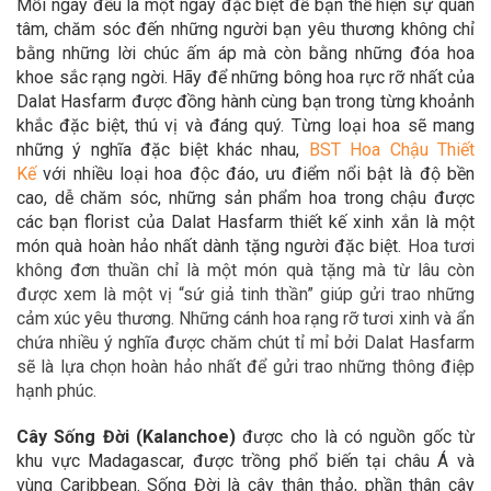
Mỗi ngày đều là một ngày đặc biệt để bạn thể hiện sự quan
tâm, chăm sóc đến những người bạn yêu thương không chỉ
bằng những lời chúc ấm áp mà còn bằng những đóa hoa
khoe sắc rạng ngời. Hãy để
những bông hoa rực rỡ nhất của
Dalat Hasfarm được đồng hành cùng bạn trong
từng khoảnh
khắc đặc biệt, thú vị và đáng quý. Từng loại hoa sẽ mang
những ý nghĩa đặc biệt khác nhau,
BST Hoa Chậu Thiết
Kế
với nhiều loại hoa độc đáo,
ưu điểm nổi bật là độ bền
cao, dễ chăm sóc, những sản phẩm hoa trong chậu được
các bạn florist của Dalat Hasfarm thiết kế xinh xắn là một
món quà hoàn hảo
nhất dành tặng người đặc biệt.
Hoa tươi
không đơn thuần chỉ là một món quà tặng mà từ lâu còn
được xem là một vị “sứ giả tinh thần” giúp gửi trao những
cảm xúc yêu thương. Những cánh hoa rạng rỡ tươi xinh và ẩn
chứa nhiều ý nghĩa được chăm chút tỉ mỉ bởi Dalat Hasfarm
sẽ là lựa chọn hoàn hảo nhất để gửi trao những thông điệp
hạnh phúc.
Cây Sống Đời (Kalanchoe)
được cho là có nguồn gốc từ
khu vực Madagascar, được trồng phổ biến tại châu Á và
vùng Caribbean. Sống Đời là cây thân thảo, phần thân cây