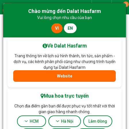
0
Giao từ
Chào mừng đến Dalat Hasfarm
Menu
Vui lòng chọn nhu cầu của bạn
VI
EN
Trang chủ
Ngày Của Cha
Chậu Hoa Thiết Kế Trường Thọ 020
Về Dalat Hasfarm
Trang thông tin về lịch sử hình thành, tin tức, sản phẩm -
dịch vụ, các kênh phân phối cũng như chương trình tuyển
dụng tại Dalat Hasfarm
Website
Mua hoa trực tuyến
Chọn địa điểm gần bạn để được phục vụ tốt nhất với thời
gian giao hàng nhanh chóng.
HCM
Hà Nội
Lâm Đồng