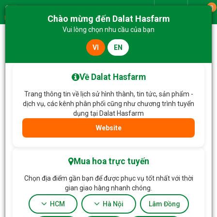
0
Giao từ
Chào mừng đến Dalat Hasfarm
Menu
Vui lòng chọn nhu cầu của bạn
VI
EN
Trang chủ
Hoa Chia Buồn
Kệ Hoa Chia Buồn Chốn Bình Yên 010
Về Dalat Hasfarm
Trang thông tin về lịch sử hình thành, tin tức, sản phẩm -
dịch vụ, các kênh phân phối cũng như chương trình tuyển
dụng tại Dalat Hasfarm
Website
Mua hoa trực tuyến
Chọn địa điểm gần bạn để được phục vụ tốt nhất với thời
gian giao hàng nhanh chóng.
HCM
Hà Nội
Lâm Đồng