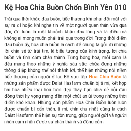
Kệ Hoa Chia Buồn Chốn Bình Yên 010
Trải qua thời khắc đau buồn, tiếc thương khi phải đối mặt với
sự ra đi hoặc khi nghe tin về một người quen thân vừa qua
đời, đó luôn là một khoảnh khắc đau lòng và là điều mà
không ai mong muốn phải trải qua trong đời. Trong thời điểm
đau buồn ấy, hoa chia buồn là cách để chúng ta gửi đi những
lời chia sẻ từ trái tim, là biểu tượng của kính trọng, lời chia
buồn và tình cảm chân thành. Từng bông hoa, mỗi cành lá
đều mang theo những ý nghĩa sâu sắc, chứa đựng những
thông điệp không thể nói thành lời, thể hiện những nỗi niềm
tiếc thương của người ở lại. Bộ sưu tập
Hoa Chia Buồn
là
những sản phẩm được Dalat Hasfarm chuẩn bị tỉ mỉ, kết hợp
hài hòa nhiều loại hoa tươi đẹp thay bạn chia sẻ nỗi đau
đồng thời hy vọng mang đến một chút an ủi trong những thời
điểm khó khăn. Những sản phẩm Hoa Chia Buồn luôn luôn
được chuẩn bị cẩn thận, tỉ mỉ, chỉn chu nhất cũng là cách
Dalat Hasfarm thể hiện sự tôn trọng, giúp người gửi và người
nhận cảm nhận được sự chân thành và đồng cảm.