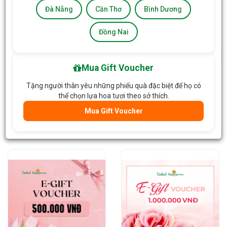
Đà Nẵng
Cần Thơ
Bình Dương
Đồng Nai
Mua Gift Voucher
Tặng người thân yêu những phiếu quà đặc biệt để họ có
Phiếu quà tặng điện tử
Phiếu quà tặng điện tử
thể chọn lựa hoa tươi theo sở thích.
Dalat Hasfarm 100.000đ
Dalat Hasfarm 200.000đ
Mua Gift Voucher
100.000đ
/Bộ
200.000đ
/Bộ
Giỏ Hàng
Giỏ Hàng