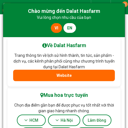
0
Giao từ
Chào mừng đến Dalat Hasfarm
Menu
Vui lòng chọn nhu cầu của bạn
VI
EN
Về Dalat Hasfarm
Trang thông tin về lịch sử hình thành, tin tức, sản phẩm -
dịch vụ, các kênh phân phối cũng như chương trình tuyển
dụng tại Dalat Hasfarm
Website
Trang chủ
E-Gift Voucher
Lọc
Mua hoa trực tuyến
Chọn địa điểm gần bạn để được phục vụ tốt nhất với thời
gian giao hàng nhanh chóng.
HCM
Hà Nội
Lâm Đồng