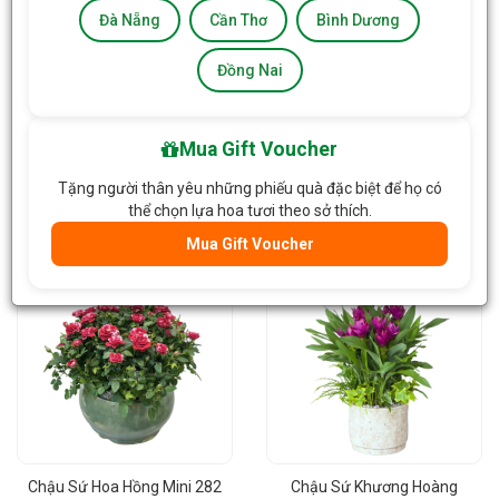
Đà Nẵng
Cần Thơ
Bình Dương
Đồng Nai
Chậu Cà Chua Thiết Kế 284
Chậu Sứ Hoa Hồng Mini 283
Mua Gift Voucher
Tặng người thân yêu những phiếu quà đặc biệt để họ có
690.000đ
/Chậu
460.000đ
/Chậu
thể chọn lựa hoa tươi theo sở thích.
Giỏ Hàng
Giỏ Hàng
Mua Gift Voucher
Chậu Sứ Hoa Hồng Mini 282
Chậu Sứ Khương Hoàng