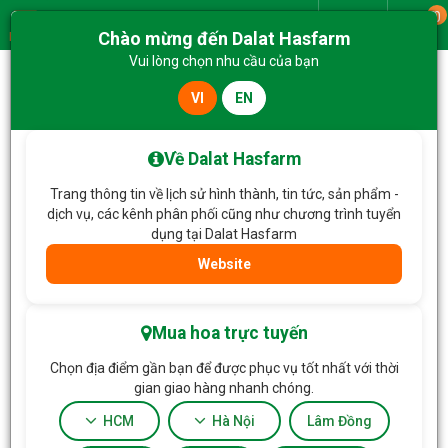
0
Giao từ
Chào mừng đến Dalat Hasfarm
Menu
Vui lòng chọn nhu cầu của bạn
VI
EN
Về Dalat Hasfarm
Trang thông tin về lịch sử hình thành, tin tức, sản phẩm -
dịch vụ, các kênh phân phối cũng như chương trình tuyển
dụng tại Dalat Hasfarm
Website
Trang chủ
Hoa Chậu thiết kế
Lọc
Mua hoa trực tuyến
Chọn địa điểm gần bạn để được phục vụ tốt nhất với thời
gian giao hàng nhanh chóng.
HCM
Hà Nội
Lâm Đồng