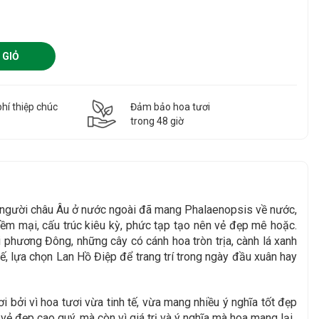
 GIỎ
hí thiệp chúc
Đảm bảo hoa tươi
g
trong 48 giờ
8, người châu Âu ở nước ngoài đã mang Phalaenopsis về nước,
mềm mại, cấu trúc kiêu kỳ, phức tạp tạo nên vẻ đẹp mê hoặc.
phương Đông, những cây có cánh hoa tròn trịa, cành lá xanh
hế, lựa chọn Lan Hồ Điệp để trang trí trong ngày đầu xuân hay
i bởi vì hoa tươi vừa tinh tế, vừa mang nhiều ý nghĩa tốt đẹp
vẻ đẹp cao quý, mà còn vì giá trị và ý nghĩa mà hoa mang lại.