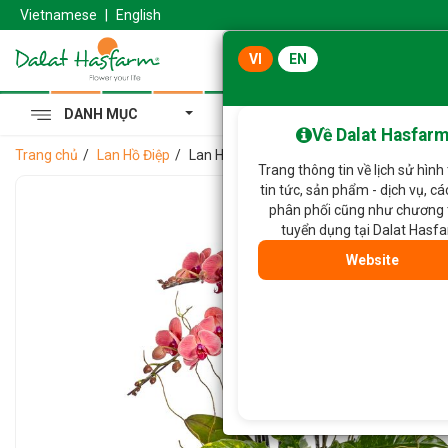
Vietnamese
|
English
VI
EN
DANH MỤC
Cẩm Tú Cầu Hoàng Gia
Về Dalat Hasfar
Trang chủ
Lan Hồ Điệp
Lan Hồ Điệp Hưng Thịnh 122
Trang thông tin về lịch sử hình
tin tức, sản phẩm - dịch vụ, c
phân phối cũng như chương 
tuyển dụng tại Dalat Hasf
Website