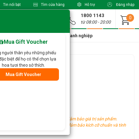
Tin nổi bật
Tìm cửa hàng
Hỗ trợ
Đăng nhập
1800 1143
Giao từ
0
từ 08:00 - 20:00
a Xinh Giá Tốt
Dành cho doanh nghiệp
Mua Gift Voucher
 người thân yêu những phiếu
đặc biệt để họ có thể chọn lựa
2
hoa tươi theo sở thích.
Mua Gift Voucher
)
 có thể thay đổi tùy thời điểm, vẫn đảm bảo giá trị sản phẩm.
ng khu vực khác nhau, tuy nhiên vẫn đảm bảo kích cỡ chuẩn và tính