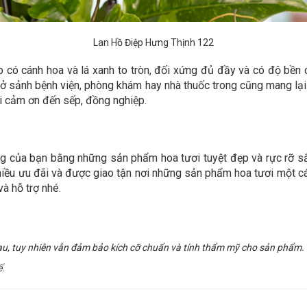
Lan Hồ Điệp Hưng Thịnh 122
p có cánh hoa và lá xanh to tròn, đối xứng đủ đầy và có độ bề
ặt ở sảnh bệnh viện, phòng khám hay nhà thuốc trong cũng mang l
ời cảm ơn đến sếp, đồng nghiệp.
g của bạn bằng những sản phẩm hoa tươi tuyệt đẹp và rực rỡ s
hiều ưu đãi và được giao tận nơi những sản phẩm hoa tươi một c
à hỗ trợ nhé.
au, tuy nhiên vẫn đảm bảo kích cỡ chuẩn và tính thẩm mỹ cho sản phẩm.
ế.