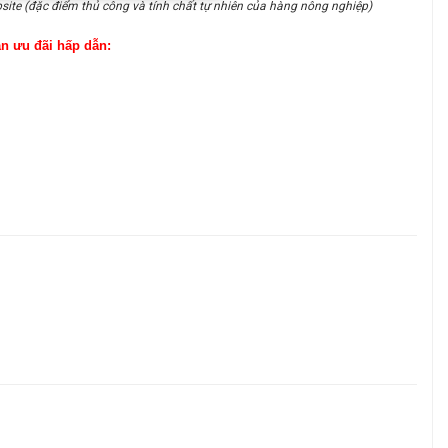
site (đặc điểm thủ công và tính chất tự nhiên của hàng nông nghiệp)
ận ưu đãi hấp dẫn: