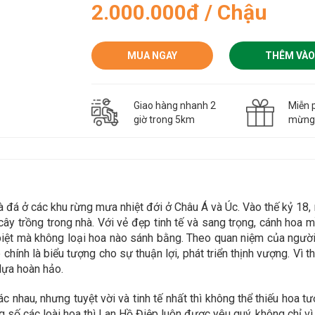
2.000.000đ / Chậu
MUA NGAY
THÊM VÀO
Giao hàng nhanh 2
Miễn p
giờ trong 5km
mừn
và đá ở các khu rừng mưa nhiệt đới ở Châu Á và Úc. Vào thế kỷ 1
ây trồng trong nhà. Với vẻ đẹp tinh tế và sang trọng, cánh hoa 
iệt mà không loại hoa nào sánh bằng. Theo quan niệm của người 
hính là biểu tượng cho sự thuận lợi, phát triển thịnh vượng. Vì t
lựa hoàn hảo.
 nhau, nhưng tuyệt vời và tinh tế nhất thì không thể thiếu hoa tươ
 số các loài hoa thì Lan Hồ Điệp luôn được yêu quý, không chỉ vì 