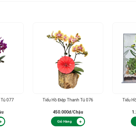
 Tú 077
Tiểu Hồ Điệp Thanh Tú 076
Tiểu H
ậu
450.000đ
/Chậu
1
Giỏ Hàng