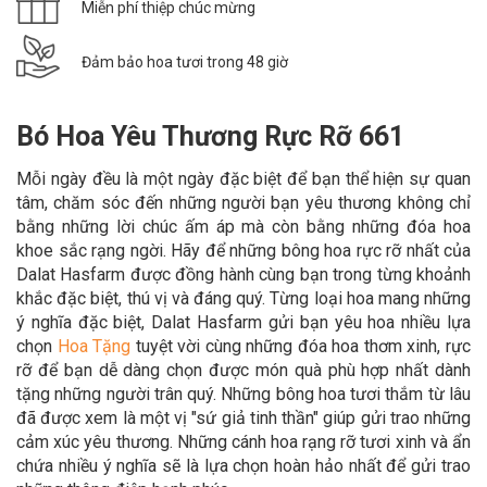
Miễn phí thiệp chúc mừng
Đảm bảo hoa tươi trong 48 giờ
Bó Hoa Yêu Thương Rực Rỡ 661
Mỗi ngày đều là một ngày đặc biệt để bạn thể hiện sự quan
tâm, chăm sóc đến những người bạn yêu thương không chỉ
bằng những lời chúc ấm áp mà còn bằng những đóa hoa
khoe sắc rạng ngời. Hãy để
những bông hoa rực rỡ nhất của
Dalat Hasfarm được đồng hành cùng bạn trong
từng khoảnh
khắc đặc biệt, thú vị và đáng quý. Từng loại hoa mang những
ý nghĩa đặc biệt, Dalat Hasfarm gửi bạn yêu hoa nhiều lựa
chọn
Hoa Tặn
g
tuyệt vời cùng những đóa hoa thơm xinh, rực
rỡ để bạn dễ dàng chọn được món quà phù hợp nhất dành
tặng những người trân quý. Những bông hoa tươi thắm từ lâu
đã được xem là một vị "sứ giả tinh thần" giúp gửi trao những
cảm xúc yêu thương. Những cánh hoa rạng rỡ tươi xinh và ẩn
chứa nhiều ý nghĩa sẽ là lựa chọn hoàn hảo nhất để gửi trao