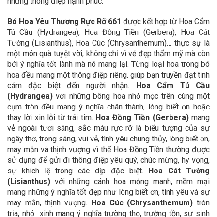
những thông điệp hạnh phúc.
Bó Hoa Yêu Thương Rực Rỡ 661
được kết hợp từ Hoa Cẩm
Tú Cầu (Hydrangea), Hoa Đồng Tiền (Gerbera), Hoa Cát
Tường (Lisianthus), Hoa Cúc (Chrysanthemum)… thực sự là
một món quà tuyệt vời, không chỉ vì vẻ đẹp thẩm mỹ mà còn
bởi ý nghĩa tốt lành mà nó mang lại. Từng loại hoa trong bó
hoa đều mang một thông điệp riêng, giúp bạn truyền đạt tình
cảm đặc biệt đến người nhận.
Hoa Cẩm Tú Cầu
(Hydrangea)
với những bông hoa nhỏ mọc trên cùng một
cụm tròn đều mang ý nghĩa chân thành, lòng biết ơn hoặc
thay lời xin lỗi từ trái tim.
Hoa Đồng Tiền (Gerbera)
mang
vẻ ngoài tươi sáng, sắc màu rực rỡ là biểu tượng của sự
ngây thơ, trong sáng, vui vẻ, tình yêu chung thủy, lòng biết ơn,
may mắn và thịnh vượng vì thế Hoa Đồng Tiền thường được
sử dụng để gửi đi thông điệp yêu quý, chúc mừng, hy vọng,
sự khích lệ trong các dịp đặc biệt.
Hoa Cát Tường
(Lisianthus)
với những cánh hoa mỏng manh, mềm mại
mang những ý nghĩa tốt đẹp như lòng biết ơn, tình yêu và sự
may mắn, thịnh vượng.
Hoa Cúc (Chrysanthemum)
tròn
trịa, nhỏ xinh mang ý nghĩa trường thọ, trường tồn, sự sinh