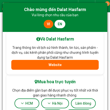
0
Giao từ
Chào mừng đến Dalat Hasfarm
Menu
Vui lòng chọn nhu cầu của bạn
VI
EN
Trang chủ
Hoa Tặng & Hoa Dịch Vụ
Bó Hoa Yêu Thương Rực Rỡ 661
Về Dalat Hasfarm
Trang thông tin về lịch sử hình thành, tin tức, sản phẩm -
dịch vụ, các kênh phân phối cũng như chương trình tuyển
dụng tại Dalat Hasfarm
Website
Mua hoa trực tuyến
Chọn địa điểm gần bạn để được phục vụ tốt nhất với thời
gian giao hàng nhanh chóng.
HCM
Hà Nội
Lâm Đồng