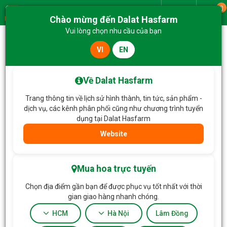
0
Giao từ
Chào mừng đến Dalat Hasfarm
Menu
Vui lòng chọn nhu cầu của bạn
VI
EN
Trang chủ
Hoa Tặng & Hoa Dịch Vụ
Bó Hoa Yêu Thương Rực Rỡ 675
Về Dalat Hasfarm
Trang thông tin về lịch sử hình thành, tin tức, sản phẩm -
dịch vụ, các kênh phân phối cũng như chương trình tuyển
dụng tại Dalat Hasfarm
Website
Mua hoa trực tuyến
Chọn địa điểm gần bạn để được phục vụ tốt nhất với thời
gian giao hàng nhanh chóng.
HCM
Hà Nội
Lâm Đồng