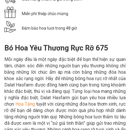
Miễn phí thiệp chúc mừng
Đảm bảo hoa tươi trong 48 giờ
Bó Hoa Yêu Thương Rực Rỡ 675
Mỗi ngày đều là một ngày đặc biệt để bạn thể hiện sự quan
tâm, chăm sóc đến những người bạn yêu thương không chỉ
bằng những lời chúc ấm áp mà còn bằng những đóa hoa
khoe sắc rạng ngời. Hãy để
những bông hoa rực rỡ nhất của
Dalat Hasfarm được đồng hành cùng bạn trong
từng khoảnh
khắc đặc biệt, thú vị và đáng quý. Từng loại hoa mang những
ý nghĩa đặc biệt, Dalat Hasfarm gửi bạn yêu hoa nhiều lựa
chọn
Hoa Tặn
g
tuyệt vời cùng những đóa hoa thơm xinh, rực
rỡ để bạn dễ dàng chọn được món quà phù hợp nhất dành
tặng những người trân quý. Những bông hoa tươi thắm từ lâu
đã được xem là một vị “sứ giả tinh thần” giúp gửi trao những
cảm xúc yêu thương. Những cánh hoa rạng rỡ tươi xinh và ẩn