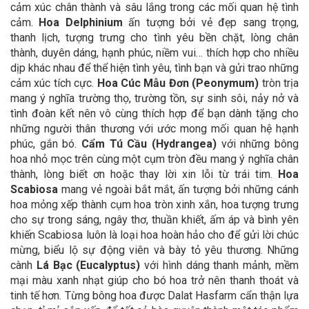
cảm xúc chân thành và sâu lắng trong các mối quan hệ tình
cảm.
Hoa Delphinium
ấn tượng bởi vẻ đẹp sang trọng,
thanh lịch, tượng trưng cho tình yêu bền chặt, lòng chân
thành, duyên dáng, hạnh phúc, niềm vui… thích hợp cho nhiều
dịp khác nhau để thể hiện tình yêu, tình bạn và gửi trao những
cảm xúc tích cực.
Hoa Cúc Mẫu Đơn (Peonymum)
tròn trịa
mang ý nghĩa trường thọ, trường tồn, sự sinh sôi, nảy nở và
tình đoàn kết nên vô cùng thích hợp để bạn dành tặng cho
những người thân thương với ước mong mối quan hệ hạnh
phúc, gắn bó.
Cẩm Tú Cầu (Hydrangea)
với những bông
hoa nhỏ mọc trên cùng một cụm tròn đều mang ý nghĩa chân
thành, lòng biết ơn hoặc thay lời xin lỗi từ trái tim.
Hoa
Scabiosa
mang vẻ ngoài bắt mắt, ấn tượng bởi những cánh
hoa mỏng xếp thành cụm hoa tròn xinh xắn, hoa tượng trưng
cho sự trong sáng, ngây thơ, thuần khiết, ấm áp và bình yên
khiến Scabiosa luôn là loại hoa hoàn hảo cho để gửi lời chúc
mừng, biểu lộ sự động viên và bày tỏ yêu thương. Những
cành
Lá Bạc (Eucalyptus)
với hình dáng thanh mảnh, mềm
mại màu xanh nhạt giúp cho bó hoa trở nên thanh thoát và
tinh tế hơn. Từng bông hoa được Dalat Hasfarm cẩn thận lựa