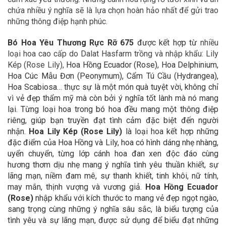
chứa nhiều ý nghĩa sẽ là lựa chọn hoàn hảo nhất để gửi trao
những thông điệp hạnh phúc.
Bó Hoa Yêu Thương Rực Rỡ 675
được kết hợp từ
nhiều
loại hoa cao cấp do Dalat Hasfarm trồng và nhập khẩu: Lily
Kép (Rose Lily),
Hoa Hồng Ecuador (Rose), Hoa Delphinium,
Hoa Cúc Mẫu Đơn (Peonymum), Cẩm Tú Cầu (Hydrangea),
Hoa Scabiosa… thực sự là một món quà tuyệt vời, không chỉ
vì vẻ đẹp thẩm mỹ mà còn bởi ý nghĩa tốt lành mà nó mang
lại. Từng loại hoa trong bó hoa đều mang một thông điệp
riêng, giúp bạn truyền đạt tình cảm đặc biệt đến người
nhận.
Hoa Lily Kép (Rose Lily)
là loại hoa kết hợp những
đặc điểm của Hoa Hồng và Lily, hoa có hình dáng nhẹ nhàng,
uyển chuyển, từng lớp cánh hoa đan xen độc đáo cùng
hương thơm dịu nhẹ mang ý nghĩa tình yêu thuần khiết, sự
lãng mạn, niềm đam mê, sự thanh khiết, tinh khôi, nữ tính,
may mắn, thịnh vượng và vương giả.
Hoa Hồng Ecuador
(Rose)
nhập khẩu với kích thước to mang vẻ đẹp ngọt ngào,
sang trọng cùng những ý nghĩa sâu sắc, là biểu tượng của
tình yêu và sự lãng mạn, được sử dụng để biểu đạt những