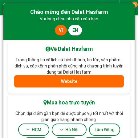
0
Giao từ
Chào mừng đến Dalat Hasfarm
Menu
Vui lòng chọn nhu cầu của bạn
VI
EN
Trang chủ
Hoa Tặng & Hoa Dịch Vụ
Giỏ Hoa Yêu Thương Rực Rỡ 674
Về Dalat Hasfarm
Trang thông tin về lịch sử hình thành, tin tức, sản phẩm -
dịch vụ, các kênh phân phối cũng như chương trình tuyển
dụng tại Dalat Hasfarm
Website
Mua hoa trực tuyến
Chọn địa điểm gần bạn để được phục vụ tốt nhất với thời
gian giao hàng nhanh chóng.
HCM
Hà Nội
Lâm Đồng