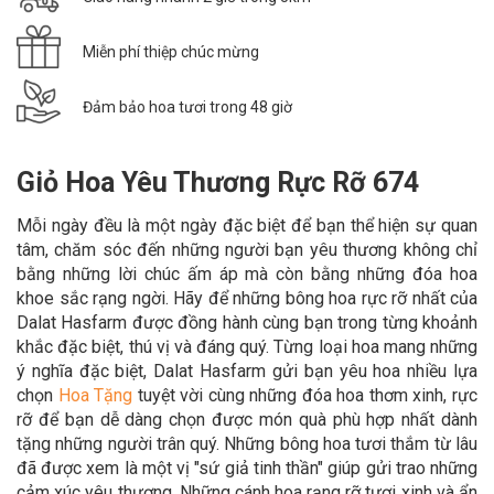
Miễn phí thiệp chúc mừng
Đảm bảo hoa tươi trong 48 giờ
Giỏ Hoa Yêu Thương Rực Rỡ 674
Mỗi ngày đều là một ngày đặc biệt để bạn thể hiện sự quan
tâm, chăm sóc đến những người bạn yêu thương không chỉ
bằng những lời chúc ấm áp mà còn bằng những đóa hoa
khoe sắc rạng ngời. Hãy để những bông hoa rực rỡ nhất của
Dalat Hasfarm được đồng hành cùng bạn trong từng khoảnh
khắc đặc biệt, thú vị và đáng quý. Từng loại hoa mang những
ý nghĩa đặc biệt, Dalat Hasfarm gửi bạn yêu hoa nhiều lựa
chọn
Hoa Tặng
tuyệt vời cùng những đóa hoa thơm xinh, rực
rỡ để bạn dễ dàng chọn được món quà phù hợp nhất dành
tặng những người trân quý. Những bông hoa tươi thắm từ lâu
đã được xem là một vị "sứ giả tinh thần" giúp gửi trao những
cảm xúc yêu thương. Những cánh hoa rạng rỡ tươi xinh và ẩn