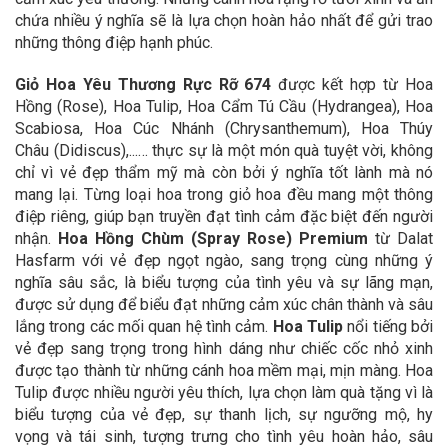
chứa nhiều ý nghĩa sẽ là lựa chọn hoàn hảo nhất để gửi trao
những thông điệp hạnh phúc.
Giỏ Hoa Yêu Thương Rực Rỡ 674
được kết hợp từ Hoa
Hồng (Rose), Hoa Tulip, Hoa Cẩm Tú Cầu (Hydrangea), Hoa
Scabiosa, Hoa Cúc Nhánh (Chrysanthemum), Hoa Thúy
Châu (Didiscus),...… thực sự là một món quà tuyệt vời, không
chỉ vì vẻ đẹp thẩm mỹ mà còn bởi ý nghĩa tốt lành mà nó
mang lại. Từng loại hoa trong giỏ hoa đều mang một thông
điệp riêng, giúp bạn truyền đạt tình cảm đặc biệt đến người
nhận.
Hoa Hồng Chùm (Spray Rose)
Premium
từ Dalat
Hasfarm với vẻ đẹp ngọt ngào, sang trọng cùng những ý
nghĩa sâu sắc, là biểu tượng của tình yêu và sự lãng mạn,
được sử dụng để biểu đạt những cảm xúc chân thành và sâu
lắng trong các mối quan hệ tình cảm.
Hoa Tulip
nổi tiếng bởi
vẻ đẹp sang trọng trong hình dáng như chiếc cốc nhỏ xinh
được tạo thành từ những cánh hoa mềm mại, mịn màng. Hoa
Tulip được nhiều người yêu thích, lựa chọn làm quà tặng vì là
biểu tượng của vẻ đẹp, sự thanh lịch, sự ngưỡng mộ, hy
vọng và tái sinh, tượng trưng cho tình yêu hoàn hảo, sâu