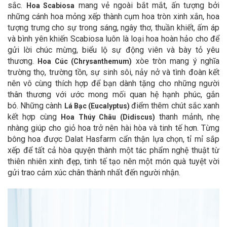
sắc.
mang vẻ ngoài bắt mắt, ấn tượng bởi
Hoa Scabiosa
những cánh hoa mỏng xếp thành cụm hoa tròn xinh xắn, hoa
tượng trưng cho sự trong sáng, ngây thơ, thuần khiết, ấm áp
và bình yên khiến Scabiosa luôn là loại hoa hoàn hảo cho để
gửi lời chúc mừng, biểu lộ sự động viên và bày tỏ yêu
thương.
xòe tròn mang ý nghĩa
Hoa Cúc (Chrysanthemum)
trường thọ, trường tồn, sự sinh sôi, nảy nở và tình đoàn kết
nên vô cùng thích hợp để bạn dành tặng cho những người
thân thương với ước mong mối quan hệ hạnh phúc, gắn
bó.
Những cành
điểm thêm chút sắc xanh
Lá Bạc (Eucalyptus)
kết hợp cùng
thanh mảnh,
nhẹ
Hoa Thúy Châu (Didiscus)
nhàng giúp cho giỏ hoa trở nên hài hòa và tinh tế hơn. Từng
bông hoa được Dalat Hasfarm cẩn thận lựa chọn, tỉ mỉ sắp
xếp để tất cả hòa quyện thành một tác phẩm nghệ thuật từ
thiên nhiên xinh đẹp, tinh tế tạo nên một món quà tuyệt vời
gửi trao cảm xúc chân thành nhất đến người nhận.