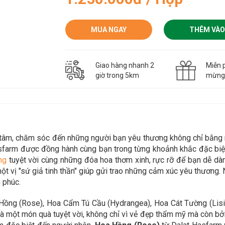
MUA NGAY
THÊM VÀO
Giao hàng nhanh 2
Miễn p
giờ trong 5km
mừn
n tâm, chăm sóc đến những người bạn yêu thương không chỉ bằn
sfarm được đồng hành cùng bạn trong từng khoảnh khắc đặc biệt
ng
tuyệt vời cùng những đóa hoa thơm xinh, rực rỡ để bạn dễ d
t vị "sứ giả tinh thần" giúp gửi trao những cảm xúc yêu thương. 
 phúc.
ồng (Rose), Hoa Cẩm Tú Cầu (Hydrangea), Hoa Cát Tường (Lisian
 một món quà tuyệt vời, không chỉ vì vẻ đẹp thẩm mỹ mà còn bởi ý