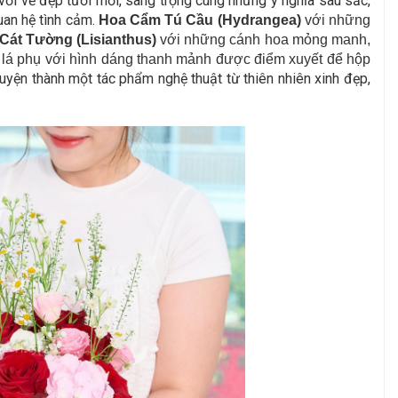
ới vẻ đẹp tươi mới, sang trọng cùng những ý nghĩa sâu sắc,
uan hệ tình cảm.
Hoa Cẩm Tú Cầu (Hydrangea)
với những
Cát Tường (Lisianthus)
với những cánh hoa mỏng manh,
a lá phụ với hình dáng thanh mảnh được điểm xuyết để hộp
uyện thành một tác phẩm nghệ thuật từ thiên nhiên xinh đẹp,