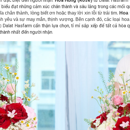
ảm đặc biệt đến người nhận.
Hoa Hồng (Rose)
từ Dalat Hasfarm v
 biểu đạt những cảm xúc chân thành và sâu lắng trong các mối q
hân thành, lòng biết ơn hoặc thay lời xin lỗi từ trái tim.
Hoa 
nh yêu và sự may mắn, thịnh vượng. Bên cạnh đó, các loại ho
Dalat Hasfarm cẩn thận lựa chọn, tỉ mỉ sắp xếp để tất cả hòa q
 thành nhất đến người nhận.