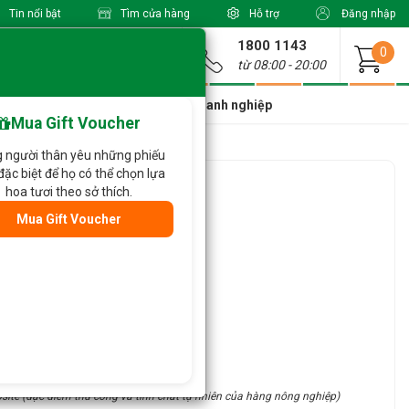
Tin nổi bật
Tìm cửa hàng
Hỗ trợ
Đăng nhập
1800 1143
Giao từ
0
từ 08:00 - 20:00
a Xinh Giá Tốt
Dành cho doanh nghiệp
Mua Gift Voucher
 người thân yêu những phiếu
đặc biệt để họ có thể chọn lựa
ào 833
hoa tươi theo sở thích.
Mua Gift Voucher
site (đặc điểm thủ công và tính chất tự nhiên của hàng nông nghiệp)