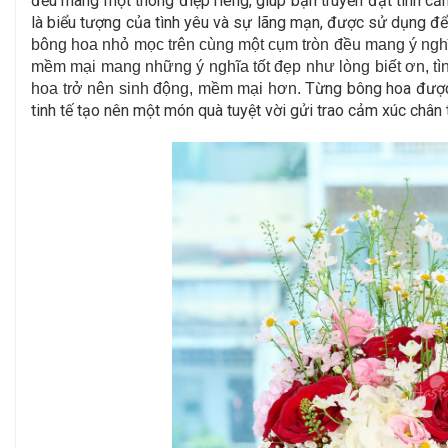
đều mang một thông điệp riêng, giúp bạn truyền đạt tình c
là biểu tượng của tình yêu và sự lãng mạn, được sử dụng để
bông hoa nhỏ mọc trên cùng một cụm tròn đều mang ý nghĩa c
mềm mại mang những ý nghĩa tốt đẹp như lòng biết ơn, tì
ừng bông hoa được 
hoa trở nên sinh động, mềm mại hơn. T
tinh tế tạo nên một món quà tuyệt vời gửi trao cảm xúc chân