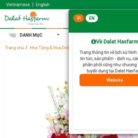
Vietnamese
|
English
VI
EN
DANH MỤC
Cẩm Tú Cầu Hoàng Gia
Về Dalat Hasfar
Trang chủ
Hoa Tặng & Hoa Dịch Vụ
Bánh Hoa Gửi Trao Ngọt Ngà
Trang thông tin về lịch sử hình
tin tức, sản phẩm - dịch vụ, c
phân phối cũng như chương 
tuyển dụng tại Dalat Hasf
Website