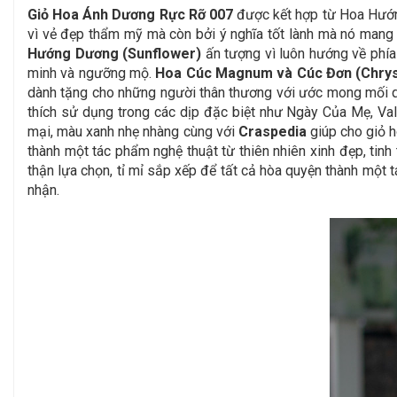
Giỏ Hoa Ánh Dương Rực Rỡ 007
được kết hợp từ Hoa Hướn
vì vẻ đẹp thẩm mỹ mà còn bởi ý nghĩa tốt lành mà nó mang 
Hướng Dương (Sunflower)
ấn tượng vì luôn hướng về phía 
minh và ngưỡng mộ.
Hoa Cúc Magnum và Cúc Đơn (Chr
dành tặng cho những người thân thương với ước mong mối q
thích sử dụng trong các dịp đặc biệt như Ngày Của Mẹ, Vale
mại, màu xanh nhẹ nhàng cùng với
Craspedia
giúp cho giỏ h
thành một tác phẩm nghệ thuật từ thiên nhiên xinh đẹp, ti
thận lựa chọn, tỉ mỉ sắp xếp để tất cả hòa quyện thành một 
nhận.