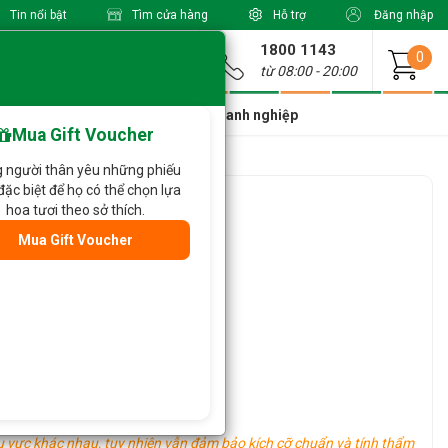
Tin nổi bật
Tìm cửa hàng
Hỗ trợ
Đăng nhập
1800 1143
Giao từ
0
từ 08:00 - 20:00
a Xinh Giá Tốt
Dành cho doanh nghiệp
Mua Gift Voucher
 người thân yêu những phiếu
đặc biệt để họ có thể chọn lựa
007
hoa tươi theo sở thích.
Mua Gift Voucher
ác tùy vào tình hình thực tế.
u vực khác nhau, tuy nhiên vẫn đảm bảo kích cỡ chuẩn và tính thẩm