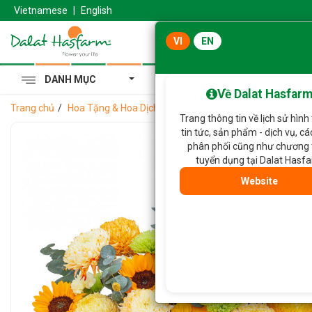
Vietnamese
|
English
VI
EN
DANH MỤC
Cẩm Tú Cầu Hoàng Gia
Về Dalat Hasfar
Trang chủ
Hoa Tặng & Hoa Dịch Vụ
Giỏ Hoa Ánh Dương Rực Rỡ 
Trang thông tin về lịch sử hình
tin tức, sản phẩm - dịch vụ, c
phân phối cũng như chương 
tuyển dụng tại Dalat Hasf
Website