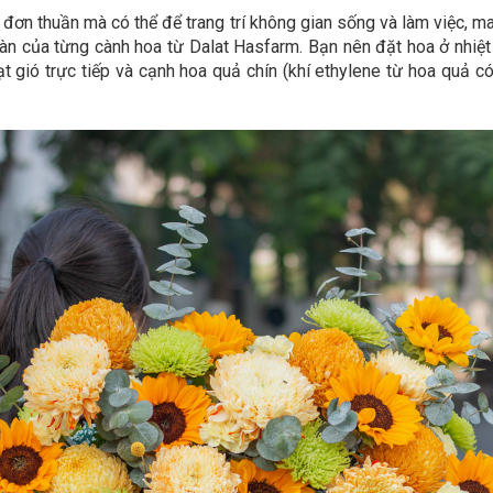
 đơn thuần mà có thể để trang trí không gian sống và làm việc, 
àn của từng cành hoa từ Dalat Hasfarm. Bạn nên đặt hoa ở nhiệt 
 quạt gió trực tiếp và cạnh hoa quả chín (khí ethylene từ hoa qu