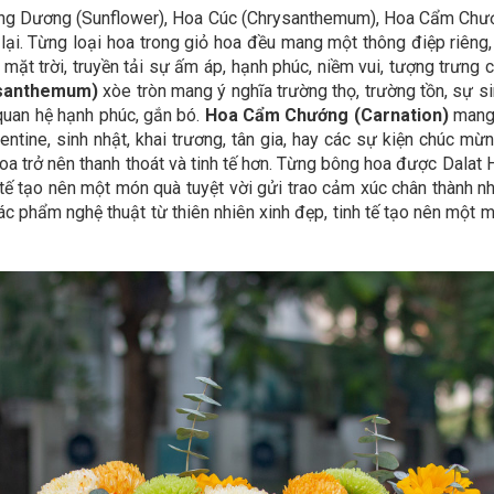
g Dương (Sunflower), Hoa Cúc (Chrysanthemum), Hoa Cẩm Chướng
lại. Từng loại hoa trong giỏ hoa đều mang một thông điệp riêng,
mặt trời, truyền tải sự ấm áp, hạnh phúc, niềm vui, tượng trưng c
ysanthemum)
xòe tròn mang ý nghĩa trường thọ, trường tồn, sự si
uan hệ hạnh phúc, gắn bó.
Hoa Cẩm Chướng (Carnation)
mang 
ntine, sinh nhật, khai trương, tân gia, hay các sự kiện chúc m
oa trở nên thanh thoát và tinh tế hơn. Từng bông hoa được Dalat 
nh tế tạo nên một món quà tuyệt vời gửi trao cảm xúc chân thành
tác phẩm nghệ thuật từ thiên nhiên xinh đẹp, tinh tế tạo nên một 