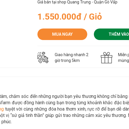
Giá bán tại shop Quang Trung - Quận Gò Vấp
1.550.000đ / Giỏ
MUA NGAY
THÊM VÀO
Giao hàng nhanh 2
Miễn p
giờ trong 5km
mừn
n tâm, chăm sóc đến những người bạn yêu thương không chỉ bằn
asfarm được đồng hành cùng bạn trong
từng khoảnh khắc đặc biệt
n
g
tuyệt vời cùng những đóa hoa thơm xinh, rực rỡ để bạn dễ d
t vị “sứ giả tinh thần” giúp gửi trao những cảm xúc yêu thương. 
 phúc.