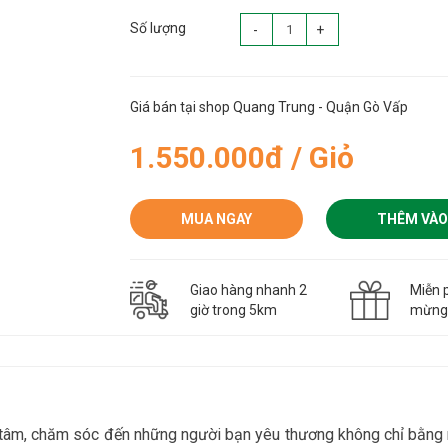
Số lượng
-
+
Giá bán tại shop Quang Trung - Quận Gò Vấp
1.550.000đ / Giỏ
MUA NGAY
THÊM VÀO
Giao hàng nhanh 2
Miễn p
giờ trong 5km
mừn
n tâm, chăm sóc đến những người bạn yêu thương không chỉ bằn