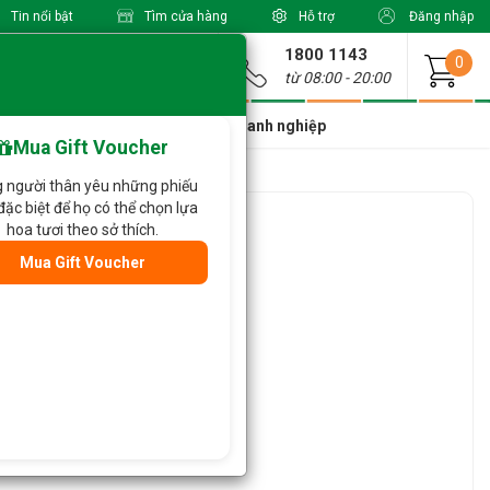
Tin nổi bật
Tìm cửa hàng
Hỗ trợ
Đăng nhập
1800 1143
Giao từ
0
từ 08:00 - 20:00
a Xinh Giá Tốt
Dành cho doanh nghiệp
Mua Gift Voucher
 người thân yêu những phiếu
đặc biệt để họ có thể chọn lựa
g 529
hoa tươi theo sở thích.
Mua Gift Voucher