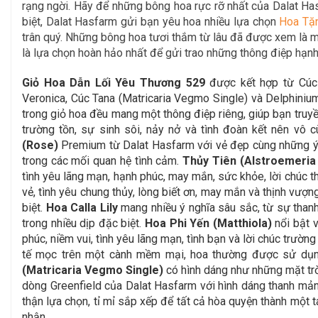
rạng ngời. Hãy để
những bông hoa rực rỡ nhất của Dalat H
biệt, Dalat Hasfarm gửi bạn yêu hoa nhiều lựa chọn
Hoa Tặ
trân quý. Những bông hoa tươi thắm từ lâu đã được xem là mộ
là lựa chọn hoàn hảo nhất để gửi trao những thông điệp hạnh
Giỏ Hoa Dẫn Lối Yêu Thương 529
được kết hợp từ Cúc M
Veronica, Cúc Tana (Matricaria Vegmo Single) và Delphinium
trong giỏ hoa đều mang một thông điệp riêng, giúp bạn truy
trường tồn, sự sinh sôi, nảy nở và tình đoàn kết nên v
(Rose)
Premium từ Dalat Hasfarm với vẻ đẹp cùng những ý 
trong các mối quan hệ tình cảm.
Thủy Tiên (Alstroemeria 
tình yêu lãng mạn, hạnh phúc, may mắn, sức khỏe, lời chúc 
vẻ, tình yêu chung thủy, lòng biết ơn, may mắn và thịnh vượ
biệt.
Hoa Calla Lily
mang nhiều ý nghĩa sâu sắc, từ sự thanh 
trong nhiều dịp đặc biệt.
Hoa Phi Yến (Matthiola)
nổi bật 
phúc, niềm vui, tình yêu lãng mạn, tình bạn và lời chúc trường
tế mọc trên một cành mềm mại, hoa thường được sử dụng đ
(Matricaria Vegmo Single)
có hình dáng như những mặt trờ
dòng Greenfield của Dalat Hasfarm với hình dáng thanh mản
thận lựa chọn, tỉ mỉ sắp xếp để tất cả hòa quyện thành một 
nhận.