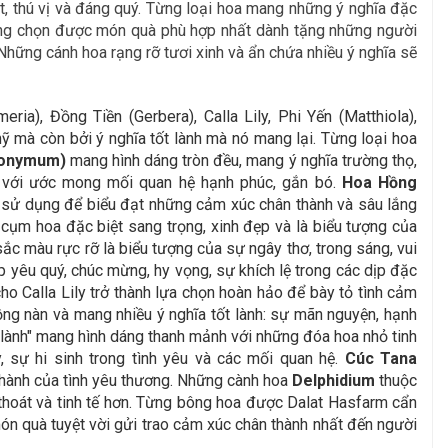
, thú vị và đáng quý. Từng loại hoa mang những ý nghĩa đặc
àng chọn được món quà phù hợp nhất dành tặng những người
Những cánh hoa rạng rỡ tươi xinh và ẩn chứa nhiều ý nghĩa sẽ
), Đồng Tiền (Gerbera), Calla Lily, Phi Yến (Matthiola),
ỹ mà còn bởi ý nghĩa tốt lành mà nó mang lại. Từng loại hoa
eonymum)
mang hình dáng tròn đều, mang ý nghĩa trường thọ,
ng với ước mong mối quan hệ hạnh phúc, gắn bó.
Hoa Hồng
 sử dụng để biểu đạt những cảm xúc chân thành và sâu lắng
 cụm hoa đặc biệt sang trọng, xinh đẹp và là biểu tượng của
ắc màu rực rỡ là biểu tượng của sự ngây thơ, trong sáng, vui
p yêu quý, chúc mừng, hy vọng, sự khích lệ trong các dịp đặc
ho Calla Lily trở thành lựa chọn hoàn hảo để bày tỏ tình cảm
g nàn và mang nhiều ý nghĩa tốt lành: sự mãn nguyện, hạnh
 lành" mang hình dáng thanh mảnh với những đóa hoa nhỏ tinh
, sự hi sinh trong tình yêu và các mối quan hệ.
Cúc Tana
thành của tình yêu thương. Những cành hoa
Delphidium
thuộc
thoát và tinh tế hơn. Từng bông hoa được Dalat Hasfarm cẩn
món quà tuyệt vời gửi trao cảm xúc chân thành nhất đến người