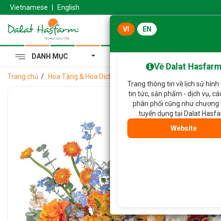
Vietnamese
|
English
VI
EN
DANH MỤC
Cẩm Tú Cầu Hoàng Gia
Về Dalat Hasfar
Trang chủ
Hoa Tặng & Hoa Dịch Vụ
Giỏ Hoa Dẫn Lối Yêu Thương
Trang thông tin về lịch sử hình
tin tức, sản phẩm - dịch vụ, c
phân phối cũng như chương 
tuyển dụng tại Dalat Hasf
Website