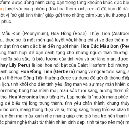
asfarm được đồng hành cùng bạn trong
từng khoảnh khắc đặc biệt
n
g
tuyệt vời cùng những đóa hoa thơm xinh, rực rỡ để bạn dễ d
t vị “sứ giả tinh thần” giúp gửi trao những cảm xúc yêu thương. 
 phúc.
ẫu Đơn (Peonymum), Hoa Hồng (Rose), Thủy Tiên (Alstroemeria
… thực sự là một món quà tuyệt vời, không chỉ vì vẻ đẹp thẩm m
ền đạt tình cảm đặc biệt đến người nhận.
Hoa Cúc Mẫu Đơn (P
ô cùng thích hợp để bạn dành tặng cho những người thân thươ
nghĩa sâu sắc, là biểu tượng của tình yêu và sự lãng mạn, được
hay Lily Peru)
là loài hoa nổi bật của Dalat Hasfarm bởi những
thành công.
Hoa Đồng Tiền (Gerbera)
mang vẻ ngoài tươi sáng, s
ng vì thế Hoa Đồng Tiền thường được sử dụng để gửi đi thông điệ
lịch, tinh khôi cho đến tình yêu lãng mạn và sự may mắn khiến c
với những bông hoa mềm mại, màu sắc tươi sáng, hương thơm nồn
 thọ.
Hoa Veronica
theo tiếng Hy Lạp nghĩa là "người mang phúc
ể biểu thị lòng trung thành, tình yêu chân thành, chung thủy
i bé xinh, mang thông điệp về sự trong sáng, trong trẻo và chân 
h, mềm mại màu xanh nhẹ nhàng giúp cho giỏ hoa trở nên thanh 
tác phẩm nghệ thuật từ thiên nhiên xinh đẹp, tinh tế tạo nên một 