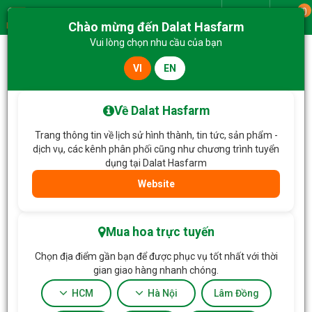
0
Giao từ
Chào mừng đến Dalat Hasfarm
Menu
Vui lòng chọn nhu cầu của bạn
VI
EN
Trang chủ
Hoa Tặng & Hoa Dịch Vụ
Giỏ Hoa Nắng Ấm Dịu Dàng 615
Về Dalat Hasfarm
Trang thông tin về lịch sử hình thành, tin tức, sản phẩm -
dịch vụ, các kênh phân phối cũng như chương trình tuyển
dụng tại Dalat Hasfarm
Website
Mua hoa trực tuyến
Chọn địa điểm gần bạn để được phục vụ tốt nhất với thời
gian giao hàng nhanh chóng.
HCM
Hà Nội
Lâm Đồng