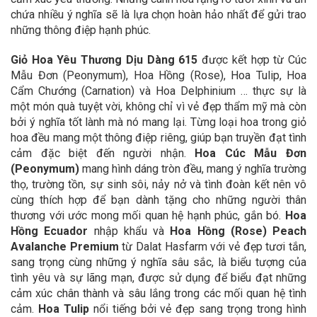
chứa nhiều ý nghĩa sẽ là lựa chọn hoàn hảo nhất để gửi trao
những thông điệp hạnh phúc.
Giỏ Hoa Yêu Thương Dịu Dàng 615
được kết hợp từ Cúc
Mẫu Đơn (Peonymum), Hoa Hồng (Rose), Hoa Tulip, Hoa
Cẩm Chướng (Carnation) và Hoa Delphinium … thực sự là
một món quà tuyệt vời, không chỉ vì vẻ đẹp thẩm mỹ mà còn
bởi ý nghĩa tốt lành mà nó mang lại. Từng loại hoa trong giỏ
hoa đều mang một thông điệp riêng, giúp bạn truyền đạt tình
cảm đặc biệt đến người nhận.
Hoa Cúc Mẫu Đơn
(Peonymum)
mang hình dáng tròn đều, mang ý nghĩa trường
thọ, trường tồn, sự sinh sôi, nảy nở và tình đoàn kết nên vô
cùng thích hợp để bạn dành tặng cho những người thân
thương với ước mong mối quan hệ hạnh phúc, gắn bó.
Hoa
Hồng Ecuador
nhập khẩu và
Hoa Hồng (Rose)
Peach
Avalanche Premium
từ Dalat Hasfarm với vẻ đẹp tươi tắn,
sang trọng cùng những ý nghĩa sâu sắc, là biểu tượng của
tình yêu và sự lãng mạn, được sử dụng để biểu đạt những
cảm xúc chân thành và sâu lắng trong các mối quan hệ tình
cảm.
Hoa Tulip
nổi tiếng bởi vẻ đẹp sang trọng trong hình