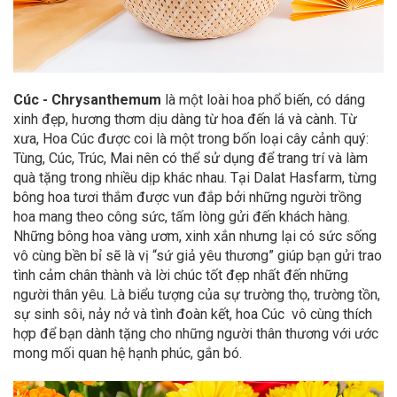
Cúc - Chrysanthemum
là một loài hoa phổ biến, có dáng
xinh đẹp, hương thơm dịu dàng từ hoa đến lá và cành. Từ
xưa, Hoa Cúc được coi là một trong bốn loại cây cảnh quý:
Tùng, Cúc, Trúc, Mai nên có thể sử dụng để trang trí và làm
quà tặng trong nhiều dịp khác nhau. Tại Dalat Hasfarm, từng
bông hoa tươi thắm được vun đắp bởi những người trồng
hoa mang theo công sức, tấm lòng gửi đến khách hàng.
Những bông hoa vàng ươm, xinh xắn nhưng lại có sức sống
vô cùng bền bỉ sẽ là vị “sứ giả yêu thương” giúp bạn gửi trao
tình cảm chân thành và lời chúc tốt đẹp nhất đến những
người thân yêu. Là biểu tượng của sự trường thọ, trường tồn,
sự sinh sôi, nảy nở và tình đoàn kết, hoa Cúc vô cùng thích
hợp để bạn dành tặng cho những người thân thương với ước
mong mối quan hệ hạnh phúc, gắn bó.