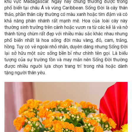
khu vực Madagascar. Ngày nay chúng thường được trồng
phổ biến tại châu Á và vùng Caribbean. Sống Đời là cây thân
thảo, phần thân cây thường có màu xanh hoặc tím đậm và có
khả năng phân nhánh rất mạnh mẽ. Hoa của loài cây này
thường sinh trưởng trên cành hoặc vươn ra từ các kẽ lá và nở
thành từng chùm rất đẹp với nhiều màu sắc khác nhau nhưng
phổ biến nhất là hoa sống đời màu vàng, đỏ, cam, trắng,
hồng. Tuy có vẻ ngoài nhỏ nhắn, duyên dáng nhưng Sống Đời
lại sở hữu một sức sống bền bỉ như chính tên gọi. Là biểu
tượng của sự trường tồn và may mắn nên Sống Đời thường
được nhiều người lựa chọn trang trí trong nhà hoặc dành
tặng người thân yêu.