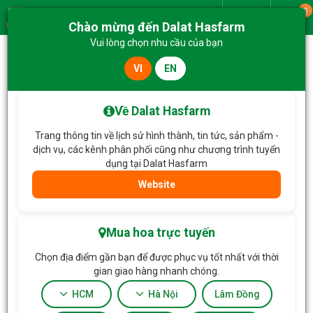
0
Giao từ
Chào mừng đến Dalat Hasfarm
Menu
Vui lòng chọn nhu cầu của bạn
VI
EN
Trang chủ
Hoa Tết
Chậu Hoa Thiết Kế Vạn Lộc 190
Về Dalat Hasfarm
Trang thông tin về lịch sử hình thành, tin tức, sản phẩm -
dịch vụ, các kênh phân phối cũng như chương trình tuyển
dụng tại Dalat Hasfarm
Website
Mua hoa trực tuyến
Chọn địa điểm gần bạn để được phục vụ tốt nhất với thời
gian giao hàng nhanh chóng.
HCM
Hà Nội
Lâm Đồng