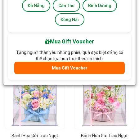
Đà Nẵng
Cần Thơ
Bình Dương
Đồng Nai
Hộp Hoa Yêu Thương Gắn
Bánh Hoa Gửi Trao Ngọt
Mua Gift Voucher
Kết 834
Ngào 833
Tặng người thân yêu những phiếu quà đặc biệt để họ có
1.350.000đ
/Hộp
1.250.000đ
/Hộp
thể chọn lựa hoa tươi theo sở thích.
Giỏ Hàng
Giỏ Hàng
Mua Gift Voucher
Bánh Hoa Gửi Trao Ngọt
Bánh Hoa Gửi Trao Ngọt