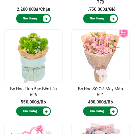
778
2.200.000đ
/Chậu
1.750.000đ
/Giỏ
Giỏ Hàng
Giỏ Hàng
Bó Hoa Tình Bạn Bền Lâu
Bó Hoa Sứ Giả May Mắn
696
591
550.000đ
/Bó
480.000đ
/Bó
Giỏ Hàng
Giỏ Hàng