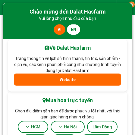
0
Giao từ
Chào mừng đến Dalat Hasfarm
Menu
Vui lòng chọn nhu cầu của bạn
VI
EN
Về Dalat Hasfarm
Trang thông tin về lịch sử hình thành, tin tức, sản phẩm -
dịch vụ, các kênh phân phối cũng như chương trình tuyển
dụng tại Dalat Hasfarm
Website
Trang chủ
Hoa Tặng & Hoa Dịch Vụ
Lọc
Mua hoa trực tuyến
Chọn địa điểm gần bạn để được phục vụ tốt nhất với thời
gian giao hàng nhanh chóng.
HCM
Hà Nội
Lâm Đồng