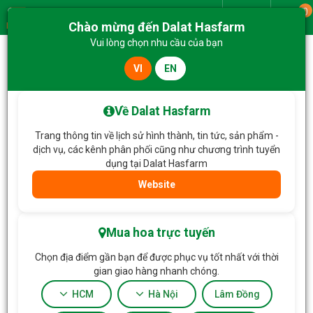
0
Giao từ
Chào mừng đến Dalat Hasfarm
Menu
Vui lòng chọn nhu cầu của bạn
VI
EN
Trang chủ
Lan Hồ Điệp
Lan Hồ Điệp Hồng Phát 125
Về Dalat Hasfarm
Trang thông tin về lịch sử hình thành, tin tức, sản phẩm -
dịch vụ, các kênh phân phối cũng như chương trình tuyển
dụng tại Dalat Hasfarm
Website
Mua hoa trực tuyến
Chọn địa điểm gần bạn để được phục vụ tốt nhất với thời
gian giao hàng nhanh chóng.
HCM
Hà Nội
Lâm Đồng