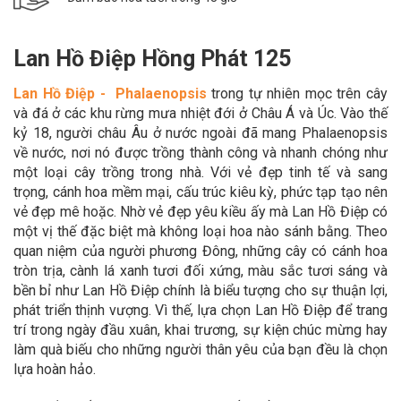
Lan Hồ Điệp Hồng Phát 125
Lan Hồ Điệp - Phalaenopsis
trong tự nhiên mọc trên cây
và đá ở các khu rừng mưa nhiệt đới ở Châu Á và Úc. Vào thế
kỷ 18, người châu Âu ở nước ngoài đã mang Phalaenopsis
về nước, nơi nó được trồng thành công và nhanh chóng như
một loại cây trồng trong nhà. Với vẻ đẹp tinh tế và sang
trọng, cánh hoa mềm mại, cấu trúc kiêu kỳ, phức tạp tạo nên
vẻ đẹp mê hoặc. Nhờ vẻ đẹp yêu kiều ấy mà Lan Hồ Điệp có
một vị thế đặc biệt mà không loại hoa nào sánh bằng. Theo
quan niệm của người phương Đông, những cây có cánh hoa
tròn trịa, cành lá xanh tươi đối xứng, màu sắc tươi sáng và
bền bỉ như Lan Hồ Điệp chính là biểu tượng cho sự thuận lợi,
phát triển thịnh vượng. Vì thế, lựa chọn Lan Hồ Điệp để trang
trí trong ngày đầu xuân, khai trương, sự kiện chúc mừng hay
làm quà biếu cho những người thân yêu của bạn đều là chọn
lựa hoàn hảo.