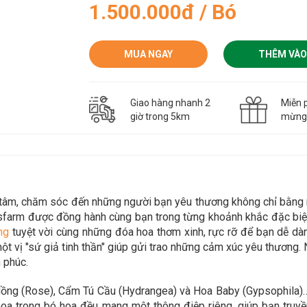
1.500.000đ / Bó
MUA NGAY
THÊM VÀO
Giao hàng nhanh 2
Miễn p
giờ trong 5km
mừn
n tâm, chăm sóc đến những người bạn yêu thương không chỉ bằn
sfarm được đồng hành cùng bạn trong từng khoảnh khắc đặc biệt
ng
tuyệt vời cùng những đóa hoa thơm xinh, rực rỡ để bạn dễ d
t vị "sứ giả tinh thần" giúp gửi trao những cảm xúc yêu thương. 
 phúc.
ồng (Rose), Cẩm Tú Cầu (Hydrangea) và Hoa Baby (Gypsophila)… 
hoa trong bó hoa đều mang một thông điệp riêng, giúp bạn truy