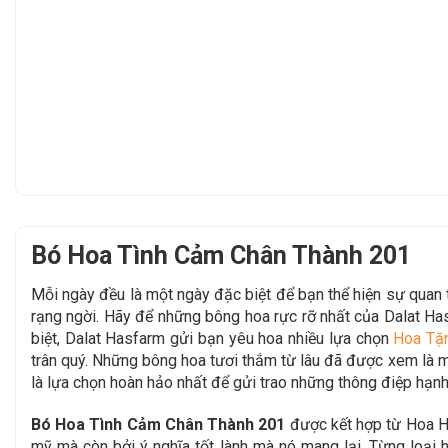
Bó Hoa Tình Cảm Chân Thành 201
Mỗi ngày đều là một ngày đặc biệt để bạn thể hiện sự qua
rạng ngời. Hãy để những bông hoa rực rỡ nhất của Dalat Ha
biệt, Dalat Hasfarm gửi bạn yêu hoa nhiều lựa chọn
Hoa Tặ
trân quý. Những bông hoa tươi thắm từ lâu đã được xem là mộ
là lựa chọn hoàn hảo nhất để gửi trao những thông điệp hạnh
Bó Hoa Tình Cảm Chân Thành 201
được kết hợp từ Hoa H
mỹ mà còn bởi ý nghĩa tốt lành mà nó mang lại. Từng loại 