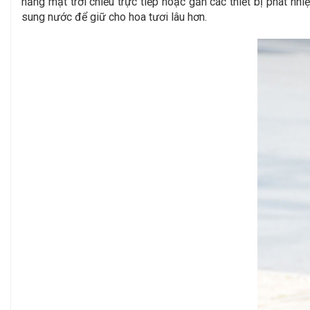
nắng mặt trời chiếu trực tiếp hoặc gần các thiết bị phát nh
sung nước để giữ cho hoa tươi lâu hơn.