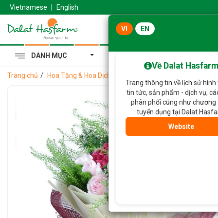
Vietnamese
|
English
VI
EN
DANH MỤC
Cẩm Tú Cầu Hoàng Gia
Về Dalat Hasfar
Trang chủ
Hoa Tặng & Hoa Dịch Vụ
Bó Hoa Tình Cảm Chân Thàn
Trang thông tin về lịch sử hình
tin tức, sản phẩm - dịch vụ, c
phân phối cũng như chương 
tuyển dụng tại Dalat Hasf
Website