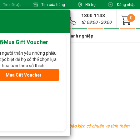
Tin nổi bật
Tìm cửa hàng
Hỗ trợ
Đăng nhập
1800 1143
Giao từ
0
từ 08:00 - 20:00
a Xinh Giá Tốt
Dành cho doanh nghiệp
Mua Gift Voucher
 người thân yêu những phiếu
đặc biệt để họ có thể chọn lựa
h 201
hoa tươi theo sở thích.
Mua Gift Voucher
ác tùy vào tình hình thực tế.
u vực khác nhau, tuy nhiên vẫn đảm bảo kích cỡ chuẩn và tính thẩm