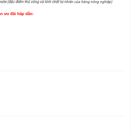
site (đặc điểm thủ công và tính chất tự nhiên của hàng nông nghiệp)
ận ưu đãi hấp dẫn: