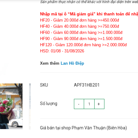
Sản phẩm thực nhận có thể khác với hình đại diện trên web
Nhập mã tại ô “Mã giảm giá” khi thanh toán để nh
HF20 - Giảm 20.000đ đơn hàng >=450.000đ
HF40 - Giảm 40.000đ đơn hàng >=750.000đ
HF60 - Giảm 60.000đ đơn hàng >=1.000.000đ
HF90 - Giảm 90.000đ đơn hàng >=1.500.000đ
HF120 - Giảm 120.000đ đơn hàng >=2.000.000đ
HSD: 01/08 - 31/08/2026
Xem thêm
Lan Hồ Điệp
SKU
APF31HB201
Số lượng
-
+
Giá bán tại shop Phạm Văn Thuận (Biên Hòa)