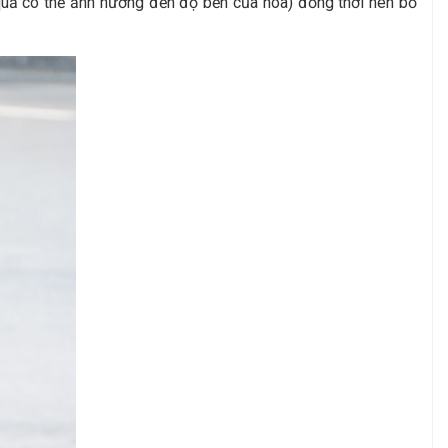
oa quả có thể ảnh hưởng đến độ bền của hoa) đồng thời nên bổ