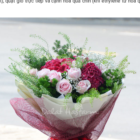
iệt), quạt gió trực tiếp và cạnh hoa quả chín (khí ethylene từ h