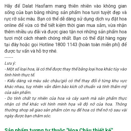
Hãy để Dalat Hasfarm mang thiên nhiên vào không gian
sống của bạn bằng những sản phẩm hoa tươi tuyệt đẹp và
rực rỡ sắc màu. Bạn có thể dễ dàng sử dụng dịch vụ đặt hoa
online để vừa có thể tiết kiệm thời gian mua sắm, vừa nhận
thêm nhiều ưu đãi và được giao tận nơi những sản phẩm hoa
tươi một cách nhanh chóng nhất. Bạn có thể đặt hàng ngay
tại đây hoặc gọi Hotline 1800 1143 (hoàn toàn miễn phí) để
được tư vấn và hỗ trợ nhé.
------
Lưu ý:
- Một số loại hoa, lá có thể được thay thế bằng loại hoa khác tùy vào
tình hình thực tế.
- Kiểu dáng và màu sắc chậu/giỏ có thể thay đổi ở từng khu vực
khác nhau, tuy nhiên vẫn đảm bảo kích cỡ chuẩn và tính thẩm mỹ
của sản phẩm.
- Do tính chất tự nhiên của hoa và cây xanh mà sản phẩm thực
nhận có thể khác với hình minh họa về độ nở của hoa. Thông
thường shop sẽ giao sản phẩm còn nụ để hoa có thể nở rộ sau vài
ngày được bạn chăm sóc.
Sản phẩm tương tự thuộc "
Hoa Chậu thiết kế
"