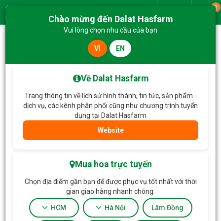
0
Giao từ
Chào mừng đến Dalat Hasfarm
Menu
Vui lòng chọn nhu cầu của bạn
VI
EN
Trang chủ
Hoa Chậu thiết kế
Chậu Hoa Thiết Kế Tinh Khôi 206
Về Dalat Hasfarm
Trang thông tin về lịch sử hình thành, tin tức, sản phẩm -
dịch vụ, các kênh phân phối cũng như chương trình tuyển
dụng tại Dalat Hasfarm
Website
Mua hoa trực tuyến
Chọn địa điểm gần bạn để được phục vụ tốt nhất với thời
gian giao hàng nhanh chóng.
HCM
Hà Nội
Lâm Đồng