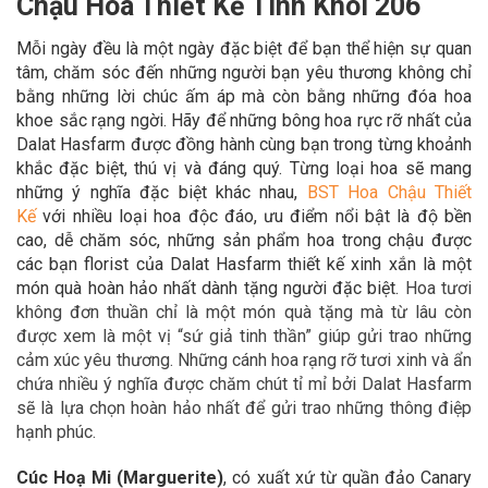
Chậu Hoa Thiết Kế Tinh Khôi 206
Mỗi ngày đều là một ngày đặc biệt để bạn thể hiện sự quan
tâm, chăm sóc đến những người bạn yêu thương không chỉ
bằng những lời chúc ấm áp mà còn bằng những đóa hoa
khoe sắc rạng ngời. Hãy để
những bông hoa rực rỡ nhất của
Dalat Hasfarm được đồng hành cùng bạn trong
từng khoảnh
khắc đặc biệt, thú vị và đáng quý. Từng loại hoa sẽ mang
những ý nghĩa đặc biệt khác nhau,
BST Hoa Chậu Thiết
Kế
với nhiều loại hoa độc đáo,
ưu điểm nổi bật là độ bền
cao, dễ chăm sóc, những sản phẩm hoa trong chậu được
các bạn florist của Dalat Hasfarm thiết kế xinh xắn là một
món quà hoàn hảo
nhất dành tặng người đặc biệt.
Hoa tươi
không đơn thuần chỉ là một món quà tặng mà từ lâu còn
được xem là một vị “sứ giả tinh thần” giúp gửi trao những
cảm xúc yêu thương. Những cánh hoa rạng rỡ tươi xinh và ẩn
chứa nhiều ý nghĩa được chăm chút tỉ mỉ bởi Dalat Hasfarm
sẽ là lựa chọn hoàn hảo nhất để gửi trao những thông điệp
hạnh phúc.
Cúc Hoạ Mi (Marguerite)
,
có xuất xứ từ quần đảo Canary