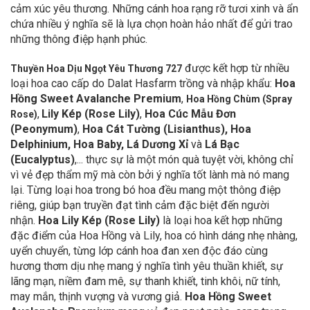
cảm xúc yêu thương. Những cánh hoa rạng rỡ tươi xinh và ẩn
chứa nhiều ý nghĩa sẽ là lựa chọn hoàn hảo nhất để gửi trao
những thông điệp hạnh phúc.
được kết hợp từ nhiều
Thuyền Hoa Dịu Ngọt Yêu Thương 727
loại hoa cao cấp do Dalat Hasfarm trồng và nhập khẩu:
Hoa
Hồng
Sweet
Avalanche Premium
,
Hoa Hồng Chùm (Spray
,
Lily Kép (Rose Lily)
,
Hoa Cúc Mẫu Đơn
Rose)
(Peonymum)
,
Hoa Cát Tường (Lisianthus), Hoa
Delphinium, Hoa Baby, Lá Dương Xỉ
và
Lá Bạc
(Eucalyptus)
,...
thực sự là một món quà tuyệt vời, không chỉ
vì vẻ đẹp thẩm mỹ mà còn bởi ý nghĩa tốt lành mà nó mang
lại. Từng loại hoa trong bó hoa đều mang một thông điệp
riêng, giúp bạn truyền đạt tình cảm đặc biệt đến người
nhận.
Hoa Lily Kép (Rose Lily)
là loại hoa kết hợp những
đặc điểm của Hoa Hồng và Lily, hoa có hình dáng nhẹ nhàng,
uyển chuyển, từng lớp cánh hoa đan xen độc đáo cùng
hương thơm dịu nhẹ mang ý nghĩa tình yêu thuần khiết, sự
lãng mạn, niềm đam mê, sự thanh khiết, tinh khôi, nữ tính,
may mắn, thịnh vượng và vương giả.
Hoa Hồng Sweet