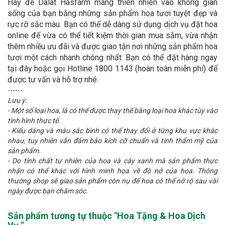
Hãy để Dalat Hasfarm mang thiên nhiên vào không gian
sống của bạn bằng những sản phẩm hoa tươi tuyệt đẹp và
rực rỡ sắc màu. Bạn có thể dễ dàng sử dụng dịch vụ đặt hoa
online để vừa có thể tiết kiệm thời gian mua sắm, vừa nhận
thêm nhiều ưu đãi và được giao tận nơi những sản phẩm hoa
tươi một cách nhanh chóng nhất. Bạn có thể đặt hàng ngay
tại đây hoặc gọi Hotline 1800 1143 (hoàn toàn miễn phí) để
được tư vấn và hỗ trợ nhé.
------
Lưu ý:
- Một số loại hoa, lá có thể được thay thế bằng loại hoa khác tùy vào
tình hình thực tế.
- Kiểu dáng và màu sắc bình có thể thay đổi ở từng khu vực khác
nhau, tuy nhiên vẫn đảm bảo kích cỡ chuẩn và tính thẩm mỹ của
sản phẩm.
- Do tính chất tự nhiên của hoa và cây xanh mà sản phẩm thực
nhận có thể khác với hình minh họa về độ nở của hoa. Thông
thường shop sẽ giao sản phẩm còn nụ để hoa có thể nở rộ sau vài
ngày được bạn chăm sóc.
Sản phẩm tương tự thuộc "
Hoa Tặng & Hoa Dịch