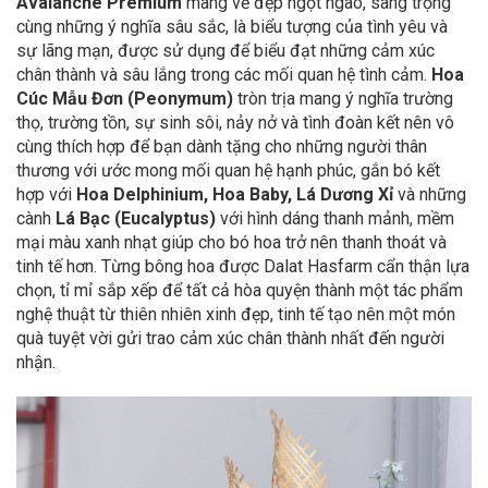
Avalanche Premium
m
ang vẻ đẹp ngọt ngào, sang trọng
cùng những ý nghĩa sâu sắc, là biểu tượng của tình yêu và
sự lãng mạn, được sử dụng để biểu đạt những cảm xúc
chân thành và sâu lắng trong các mối quan hệ tình cảm.
Hoa
Cúc Mẫu Đơn (Peonymum)
tròn trịa mang ý nghĩa trường
thọ, trường tồn, sự sinh sôi, nảy nở và tình đoàn kết nên vô
cùng thích hợp để bạn dành tặng cho những người thân
thương với ước mong mối quan hệ hạnh phúc, gắn bó
kết
hợp với
Hoa Delphinium, Hoa Baby, Lá Dương Xỉ
và n
hững
cành
Lá Bạc (Eucalyptus)
với hình dáng thanh mảnh, mềm
mại màu xanh nhạt giúp cho bó hoa trở nên thanh thoát và
tinh tế hơn. Từng bông hoa được Dalat Hasfarm cẩn thận lựa
chọn, tỉ mỉ sắp xếp để tất cả hòa quyện thành một tác phẩm
nghệ thuật từ thiên nhiên xinh đẹp, tinh tế tạo nên một món
quà tuyệt vời gửi trao cảm xúc chân thành nhất đến người
nhận.