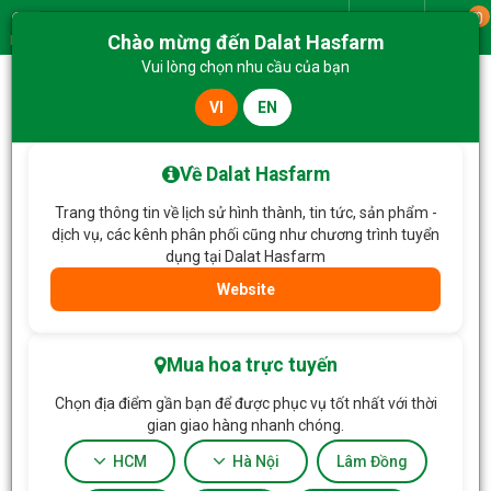
0
Giao từ
Chào mừng đến Dalat Hasfarm
Menu
Vui lòng chọn nhu cầu của bạn
VI
EN
Trang chủ
Hoa Tặng & Hoa Dịch Vụ
Thuyền Hoa Dịu Ngọt Yêu Thương 727
Về Dalat Hasfarm
Trang thông tin về lịch sử hình thành, tin tức, sản phẩm -
dịch vụ, các kênh phân phối cũng như chương trình tuyển
dụng tại Dalat Hasfarm
Website
Mua hoa trực tuyến
Chọn địa điểm gần bạn để được phục vụ tốt nhất với thời
gian giao hàng nhanh chóng.
HCM
Hà Nội
Lâm Đồng