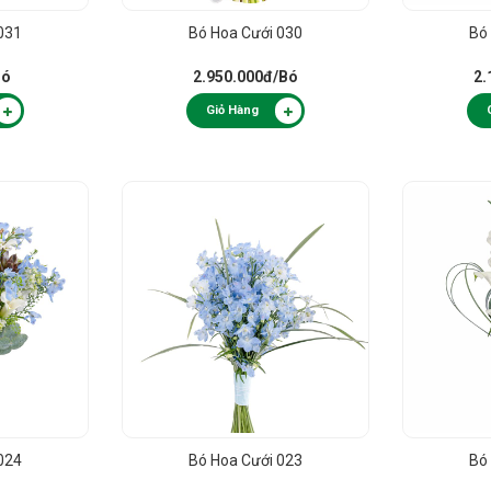
031
Bó Hoa Cưới 030
Bó
Bó
2.950.000đ
/Bó
2.
Giỏ Hàng
024
Bó Hoa Cưới 023
Bó