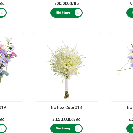
/Bó
700.000đ
/Bó
9
Giỏ Hàng
019
Bó Hoa Cưới 018
Bó
/Bó
3.050.000đ
/Bó
2.
Giỏ Hàng