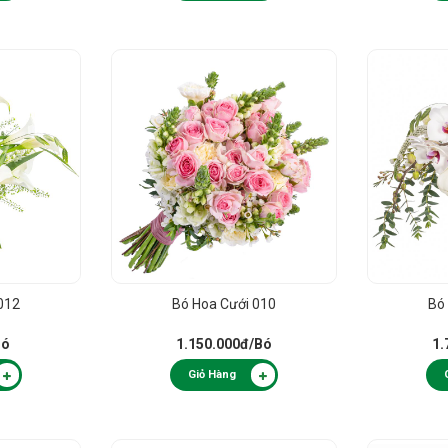
012
Bó Hoa Cưới 010
Bó
Bó
1.150.000đ
/Bó
1.
Giỏ Hàng