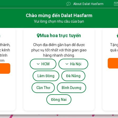
About Dalat Hasfarm
Chào mừng đến Dalat Hasfarm
Vui lòng chọn nhu cầu của bạn
Gia
Hoa tặng
Hoa Chậu thiết kế
Lan Hồ Điệp
m
Mua hoa trực tuyến
 thành,
Chọn địa điểm gần bạn để được
Tặng
ác kênh
phục vụ tốt nhất với thời gian giao
quà 
trình
hàng nhanh chóng.
arm
HCM
Hà Nội
Lâm Đồng
Đà Nẵng
Cần Thơ
Bình Dương
Đồng Nai