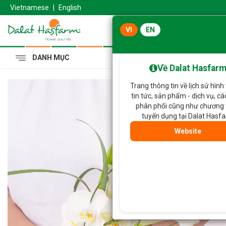
Vietnamese
|
English
VI
EN
DANH MỤC
Cẩm Tú Cầu Hoàng 
Về Dalat Hasfar
Trang thông tin về lịch sử hình
tin tức, sản phẩm - dịch vụ, c
phân phối cũng như chương 
tuyển dụng tại Dalat Hasf
Website