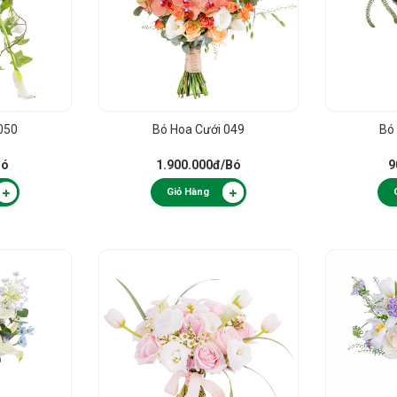
050
Bó Hoa Cưới 049
Bó
Bó
1.900.000đ
/Bó
9
Giỏ Hàng