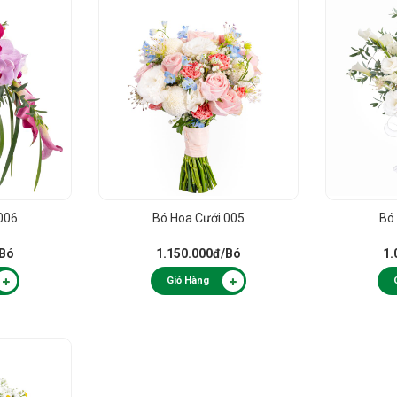
006
Bó Hoa Cưới 005
Bó
/Bó
1.150.000đ
/Bó
1.
Giỏ Hàng