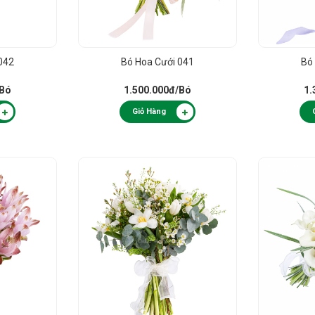
042
Bó Hoa Cưới 041
Bó
/Bó
1.500.000đ
/Bó
1.
Giỏ Hàng