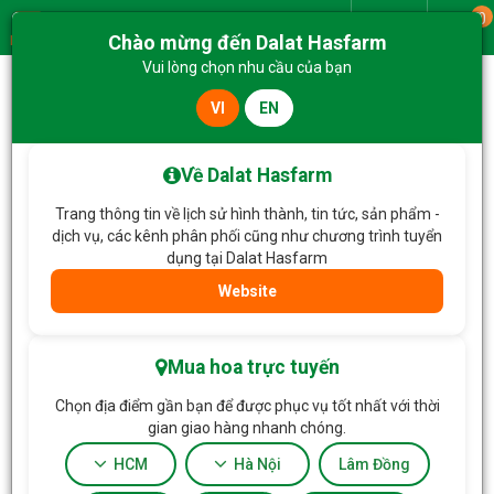
0
Giao từ
Chào mừng đến Dalat Hasfarm
Menu
Vui lòng chọn nhu cầu của bạn
VI
EN
Trang chủ
Hoa Chậu thiết kế
Chậu Cây Thiết Kế Điều Ngọt Ngào 111
Về Dalat Hasfarm
Trang thông tin về lịch sử hình thành, tin tức, sản phẩm -
dịch vụ, các kênh phân phối cũng như chương trình tuyển
dụng tại Dalat Hasfarm
Website
Mua hoa trực tuyến
Chọn địa điểm gần bạn để được phục vụ tốt nhất với thời
gian giao hàng nhanh chóng.
HCM
Hà Nội
Lâm Đồng