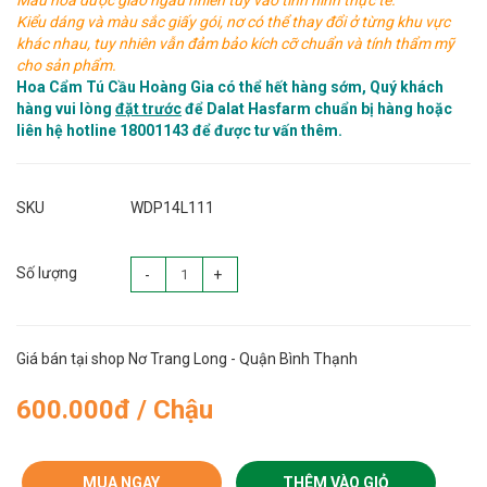
Màu hoa được giao ngẫu nhiên tùy vào tình hình thực tế.
Kiểu dáng và màu sắc giấy gói, nơ có thể thay đổi ở từng khu vực
khác nhau, tuy nhiên vẫn đảm bảo kích cỡ chuẩn và tính thẩm mỹ
cho sản phẩm.
Hoa Cẩm Tú Cầu Hoàng Gia có thể hết hàng sớm, Quý khách
hàng vui lòng
đặt trước
để Dalat Hasfarm chuẩn bị hàng hoặc
liên hệ hotline 18001143 để được tư vấn thêm.
SKU
WDP14L111
Số lượng
-
+
Giá bán tại shop Nơ Trang Long - Quận Bình Thạnh
600.000đ / Chậu
MUA NGAY
THÊM VÀO GIỎ