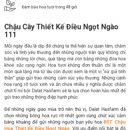
Đảm bảo hoa tươi trong 48 giờ
Chậu Cây Thiết Kế Điều Ngọt Ngào
111
Mỗi ngày đều là dịp để chúng ta thể hiện sự quan tâm, chăm
sóc và tình yêu thương đến những người trân quý không chỉ
bằng những lời chúc, quà tặng mà còn bằng những đóa hoa
khoe sắc rạng ngời. Hoa tươi không đơn thuần chỉ là một
món quà tặng mà từ lâu còn được xem là một vị “sứ giả tinh
thần” giúp gửi trao những cảm xúc yêu thương. Những cánh
hoa rạng rỡ tươi xinh và ẩn chứa nhiều ý nghĩa được chăm
chút tỉ mỉ bởi Dalat Hasfarm sẽ là lựa chọn hoàn hảo nhất để
gửi trao những thông điệp hạnh phúc.
Để những ngày giao mùa trở nên thú vị, Dalat Hasfarm đã
chọn những bông hoa rực rỡ nhất gom cùng chút xúc cảm
bâng khuâng để gửi những người bạn yêu hoa
BST
Chậu
Hoa Thiết Kế Điều Ngọt Ngào
. Với ưu điểm nổi bật là độ