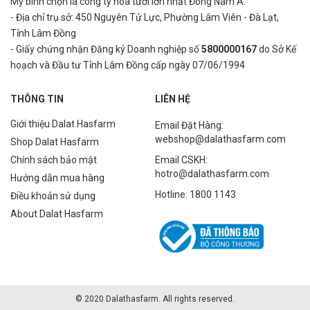
Mỹ bình
chọn là công ty hoa tươi lớn nhất Đông Nam Á.
- Địa chỉ trụ sở: 450 Nguyên Tử Lực, Phường Lâm Viên - Đà Lạt,
Tỉnh Lâm Đồng
- Giấy chứng nhận Đăng ký Doanh nghiệp số
5800000167
do Sở Kế
hoạch và Đầu tư Tỉnh Lâm Đồng cấp ngày 07/06/1994
THÔNG TIN
LIÊN HỆ
Giới thiệu Dalat Hasfarm
Email Đặt Hàng:
webshop@dalathasfarm.com
Shop Dalat Hasfarm
Chính sách bảo mật
Email CSKH:
hotro@dalathasfarm.com
Hướng dẫn mua hàng
Hotline: 1800 1143
Điều khoản sử dụng
About Dalat Hasfarm
© 2020 Dalathasfarm. All rights reserved.