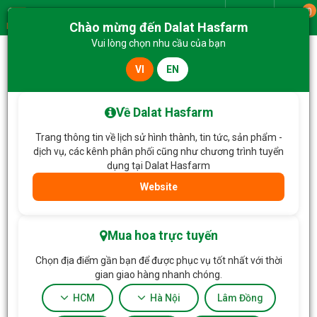
0
Giao từ
Chào mừng đến Dalat Hasfarm
Menu
Vui lòng chọn nhu cầu của bạn
VI
EN
Trang chủ
Lan Hồ Điệp
Lan Hồ Điệp Hồng Phát 039
Về Dalat Hasfarm
Trang thông tin về lịch sử hình thành, tin tức, sản phẩm -
dịch vụ, các kênh phân phối cũng như chương trình tuyển
dụng tại Dalat Hasfarm
Website
Mua hoa trực tuyến
Chọn địa điểm gần bạn để được phục vụ tốt nhất với thời
gian giao hàng nhanh chóng.
HCM
Hà Nội
Lâm Đồng