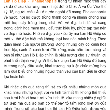
Lan Hồ Điệp - Phalaenopsis
trong tự nhiên mọc trên cây
và đá ở các khu rừng mưa nhiệt đới ở Châu Á và Úc. Vào thế
kỷ 18, người châu Âu ở nước ngoài đã mang Phalaenopsis
về nước, nơi nó được trồng thành công và nhanh chóng như
một loại cây trồng trong nhà. Với vẻ đẹp tinh tế và sang
trọng, cánh hoa mềm mại, cấu trúc kiêu kỳ, phức tạp tạo nên
vẻ đẹp mê hoặc. Nhờ vẻ đẹp yêu kiều ấy mà Lan Hồ Điệp có
một vị thế đặc biệt mà không loại hoa nào sánh bằng. Theo
quan niệm của người phương Đông, những cây có cánh hoa
tròn trịa, cành lá xanh tươi đối xứng, màu sắc tươi sáng và
bền bỉ như Lan Hồ Điệp chính là biểu tượng cho sự thuận lợi,
phát triển thịnh vượng. Vì thế, lựa chọn Lan Hồ Điệp để trang
trí trong ngày đầu xuân, khai trương, sự kiện chúc mừng hay
làm quà biếu cho những người thân yêu của bạn đều là chọn
lựa hoàn hảo.
Khi nhắc đến quà tặng thì sẽ có rất nhiều những món quà
khác nhau, nhưng tuyệt vời và tinh tế nhất thì không thể thiếu
hoa tươi bởi vì hoa tươi vừa tinh tế, vừa mang nhiều ý nghĩa
tốt đẹp mà qua đó bạn có thể bày tỏ tấm lòng biết ơn của
mình. Trong số các loài hoa thì Lan Hồ Điệp luôn được yêu