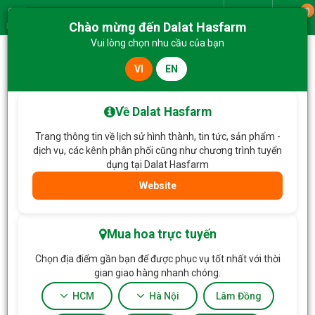
0
Giao từ
Chào mừng đến Dalat Hasfarm
Menu
Vui lòng chọn nhu cầu của bạn
VI
EN
Trang chủ
Hoa Cưới
Bó Hoa Cưới 049
Về Dalat Hasfarm
Trang thông tin về lịch sử hình thành, tin tức, sản phẩm -
dịch vụ, các kênh phân phối cũng như chương trình tuyển
dụng tại Dalat Hasfarm
Website
Mua hoa trực tuyến
Chọn địa điểm gần bạn để được phục vụ tốt nhất với thời
gian giao hàng nhanh chóng.
HCM
Hà Nội
Lâm Đồng