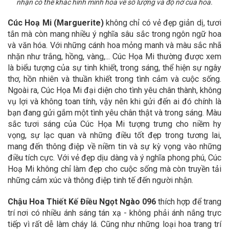
nhận có thể khác hình mình hoa về số lượng và độ nở của hoa.
Cúc Hoạ Mi (Marguerite)
không chỉ có vẻ đẹp giản dị, tươi
tắn mà còn mang nhiều ý nghĩa sâu sắc trong ngôn ngữ hoa
và văn hóa. Với những cánh hoa mỏng manh và màu sắc nhã
nhặn như trắng, hồng, vàng,... Cúc Họa Mi thường được xem
là biểu tượng của sự tinh khiết, trong sáng, thể hiện sự ngây
thơ, hồn nhiên và thuần khiết trong tình cảm và cuộc sống.
Ngoài ra, Cúc Họa Mi đại diện cho tình yêu chân thành, không
vụ lợi và không toan tính, vậy nên khi gửi đến ai đó chính là
bạn đang gửi gắm một tình yêu chân thật và trong sáng. Màu
sắc tươi sáng của Cúc Họa Mi tượng trưng cho niềm hy
vọng, sự lạc quan và những điều tốt đẹp trong tương lai,
mang đến thông điệp về niềm tin và sự kỳ vọng vào những
điều tích cực. Với vẻ đẹp dịu dàng và ý nghĩa phong phú, Cúc
Hoạ Mi không chỉ làm đẹp cho cuộc sống mà còn truyền tải
những cảm xúc và thông điệp tinh tế đến người nhận.
Chậu Hoa Thiết Kế Điều Ngọt Ngào 096
thích hợp để trang
trí nơi có nhiều ánh sáng tán xạ - không phải ánh nắng trực
tiếp vì rất dễ làm cháy lá. Cũng như những loại hoa trang trí