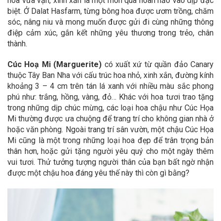
hoa vừa vặn, xinh xắn là một món quà hoàn hảo vào dịp đặc
biệt. Ở Dalat Hasfarm, từng bông hoa được ươm trồng, chăm
sóc, nâng niu và mong muốn được gửi đi cùng những thông
điệp cảm xúc, gắn kết những yêu thương trong trẻo, chân
thành.
Cúc Hoạ Mi (Marguerite)
có xuất xứ từ quần đảo Canary
thuộc Tây Ban Nha với cấu trúc hoa nhỏ, xinh xắn, đường kính
khoảng 3 – 4 cm trên tán lá xanh với nhiều màu sắc phong
phú như: trắng, hồng, vàng, đỏ… Khác với hoa tươi trao tặng
trong những dịp chúc mừng, các loại hoa chậu như Cúc Họa
Mi thường được ưa chuộng để trang trí cho không gian nhà ở
hoặc văn phòng. Ngoài trang trí sân vườn, một chậu Cúc Họa
Mi cũng là một trong những loại hoa đẹp để trân trọng bản
thân hơn, hoặc gửi tặng người yêu quý cho một ngày thêm
vui tươi. Thử tưởng tượng người thân của bạn bất ngờ nhận
được một chậu hoa đáng yêu thế này thì còn gì bằng?