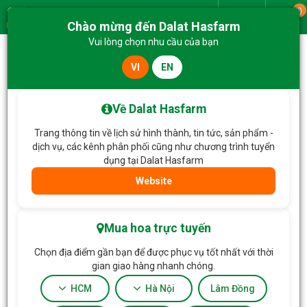
0
Giao từ
Chào mừng đến Dalat Hasfarm
Menu
Vui lòng chọn nhu cầu của bạn
VI
EN
Trang chủ
Hoa Chậu thiết kế
Chậu Hoa Thiết Kế Điều Ngọt Ngào 096
Về Dalat Hasfarm
Trang thông tin về lịch sử hình thành, tin tức, sản phẩm -
dịch vụ, các kênh phân phối cũng như chương trình tuyển
dụng tại Dalat Hasfarm
Website
Mua hoa trực tuyến
Chọn địa điểm gần bạn để được phục vụ tốt nhất với thời
gian giao hàng nhanh chóng.
HCM
Hà Nội
Lâm Đồng