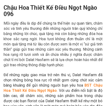
Chậu Hoa Thiết Kế Điều Ngọt Ngào
096
Mỗi ngày đều là dịp để chúng ta thể hiện sự quan tâm, chăm
sóc và tình yêu thương đến những người trân quý không chỉ
bằng những lời chúc, quà tặng mà còn bằng những đóa hoa
khoe sắc rạng ngời. Hoa tươi không đơn thuần chỉ là một
món quà tặng mà từ lâu còn được xem là một vị “sứ giả tinh
thần” giúp gửi trao những cảm xúc yêu thương. Những cánh
hoa rạng rỡ tươi xinh và ẩn chứa nhiều ý nghĩa được chăm
chút tỉ mỉ bởi Dalat Hasfarm sẽ là lựa chọn hoàn hảo nhất để
gửi trao những thông điệp hạnh phúc.
Để những ngày giao mùa trở nên thú vị, Dalat Hasfarm đã
chọn những bông hoa rực rỡ nhất gom cùng chút xúc cảm
bâng khuâng để gửi những người bạn yêu hoa
BST
Chậu
Hoa Thiết Kế Điều Ngọt Ngào
. Với ưu điểm nổi bật là độ
bền cao, dễ chăm sóc, những sản phẩm hoa trong chậu
được các bạn florist của Dalat Hasfarm thiết kế như một bó