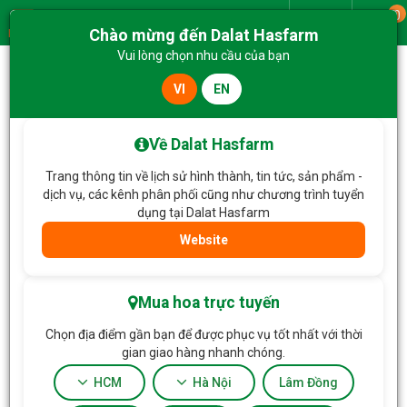
0
Giao từ
Chào mừng đến Dalat Hasfarm
Menu
Vui lòng chọn nhu cầu của bạn
VI
EN
Trang chủ
E-Gift Voucher
Phiếu quà tặng điện tử Dalat Hasfarm 200.000đ
Về Dalat Hasfarm
Trang thông tin về lịch sử hình thành, tin tức, sản phẩm -
dịch vụ, các kênh phân phối cũng như chương trình tuyển
dụng tại Dalat Hasfarm
Website
Mua hoa trực tuyến
Chọn địa điểm gần bạn để được phục vụ tốt nhất với thời
gian giao hàng nhanh chóng.
HCM
Hà Nội
Lâm Đồng