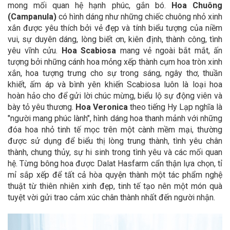
mong mối quan hệ hạnh phúc, gắn bó.
Hoa Chuông
(Campanula)
có hình dáng như những chiếc chuông nhỏ xinh
xắn được yêu thích bởi vẻ đẹp và tính biểu tượng của niềm
vui, sự duyên dáng, lòng biết ơn, kiên định, thành công, tình
yêu vĩnh cửu.
Hoa Scabiosa
mang vẻ ngoài bắt mắt, ấn
tượng bởi những cánh hoa mỏng xếp thành cụm hoa tròn xinh
xắn, hoa tượng trưng cho sự trong sáng, ngây thơ, thuần
khiết, ấm áp và bình yên khiến Scabiosa luôn là loại hoa
hoàn hảo cho để gửi lời chúc mừng, biểu lộ sự động viên và
bày tỏ yêu thương.
Hoa Veronica
theo tiếng Hy Lạp nghĩa là
"người mang phúc lành", hình dáng hoa thanh mảnh với những
đóa hoa nhỏ tinh tế mọc trên một cành mềm mại, thường
được sử dụng để biểu thị lòng trung thành, tình yêu chân
thành, chung thủy, sự hi sinh trong tình yêu và các mối quan
hệ.
Từng bông hoa được Dalat Hasfarm cẩn thận lựa chọn, tỉ
mỉ sắp xếp để tất cả hòa quyện thành một tác phẩm nghệ
thuật từ thiên nhiên xinh đẹp, tinh tế tạo nên một món quà
tuyệt vời gửi trao cảm xúc chân thành nhất đến người nhận.