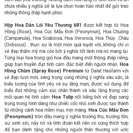
chứa nhiều ý nghĩa sẽ là lựa chọn hoàn hảo nhất để gửi trao
những thông điệp hạnh phúc.
Hộp Hoa Dẫn Lối Yêu Thương 681
được kết hợp từ Hoa
Hồng (Rose), Hoa Cúc Mẫu Đơn (Peonymun), Hoa Chuông
(Campanula), Hoa Scabiosa, Hoa Veronica, Hoa Thúy Châu
(Didiscus)… thực sự là một món quà tuyệt vời, không chỉ vì
vẻ đẹp thẩm mỹ mà còn bởi ý nghĩa tốt lành mà nó mang lại.
Từng loại hoa trong giỏ hoa đều mang một thông điệp riêng,
giúp bạn truyền đạt tình cảm đặc biệt đến người nhận.
Hoa
Hồng Chùm (Spray Rose)
Premium
từ Dalat Hasfarm với
vẻ đẹp tươi mới, sang trọng cùng những ý nghĩa sâu sắc, là
biểu tượng của tình yêu và sự lãng mạn, được sử dụng để
biểu đạt những cảm xúc chân thành và sâu lắng trong các
mối quan hệ tình cảm.
Hoa Tulip
nổi tiếng bởi vẻ đẹp sang
trọng trong hình dáng như chiếc cốc nhỏ xinh được tạo thành
từ những cánh hoa mềm mại, mịn màng.
Hoa Cúc Mẫu Đơn
(Peonymum)
tròn đều mang ý nghĩa trường thọ, trường tồn,
sự sinh sôi, nảy nở và tình đoàn kết nên vô cùng thích hợp
để bạn dành tặng cho những người thân thương với ước