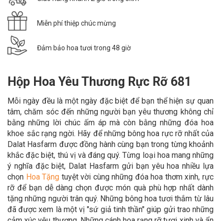
Miễn phí thiệp chúc mừng
Đảm bảo hoa tươi trong 48 giờ
Hộp Hoa Yêu Thương Rực Rỡ 681
Mỗi ngày đều là một ngày đặc biệt để bạn thể hiện sự quan
tâm, chăm sóc đến những người bạn yêu thương không chỉ
bằng những lời chúc ấm áp mà còn bằng những đóa hoa
khoe sắc rạng ngời. Hãy để những bông hoa rực rỡ nhất của
Dalat Hasfarm được đồng hành cùng bạn trong từng khoảnh
khắc đặc biệt, thú vị và đáng quý. Từng loại hoa mang những
ý nghĩa đặc biệt, Dalat Hasfarm gửi bạn yêu hoa nhiều lựa
chọn
Hoa Tặng
tuyệt vời cùng những đóa hoa thơm xinh, rực
rỡ để bạn dễ dàng chọn được món quà phù hợp nhất dành
tặng những người trân quý. Những bông hoa tươi thắm từ lâu
đã được xem là một vị "sứ giả tinh thần" giúp gửi trao những
cảm xúc yêu thương. Những cánh hoa rạng rỡ tươi xinh và ẩn