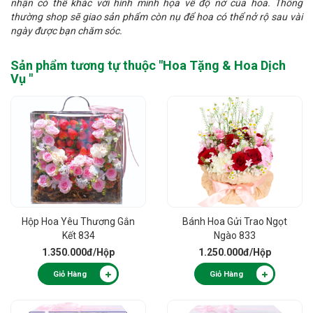
nhận có thể khác với hình minh họa về độ nở của hoa. Thông
thường shop sẽ giao sản phẩm còn nụ để hoa có thể nở rộ sau vài
ngày được bạn chăm sóc.
Sản phẩm tương tự thuộc "
Hoa Tặng & Hoa Dịch
Vụ
"
Hộp Hoa Yêu Thương Gắn
Bánh Hoa Gửi Trao Ngọt
Kết 834
Ngào 833
1.350.000đ
/Hộp
1.250.000đ
/Hộp
Giỏ Hàng
Giỏ Hàng