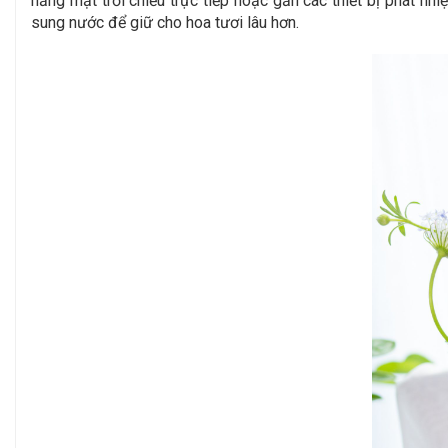
nắng mặt trời chiếu trực tiếp hoặc gần các thiết bị phát nh
sung nước để giữ cho hoa tươi lâu hơn.