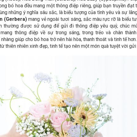
trong bó hoa đều mang một thông điệp riêng, giúp bạn truyền đạt
ng những ý nghĩa sâu sắc, là biểu tượng của tình yêu và sự lã
n (Gerbera)
mang vẻ ngoài tươi sáng, sắc màu rực rỡ là biểu tượ
n thường được sử dụng để gửi đi thông điệp yêu quý, chúc mừng
mang thông điệp về sự trong sáng, trong trẻo và chân thành 
àng giúp cho bó hoa trở nên hài hòa, thanh thoát và tinh tế hơn
ừ thiên nhiên xinh đẹp, tinh tế tạo nên một món quà tuyệt vời gử