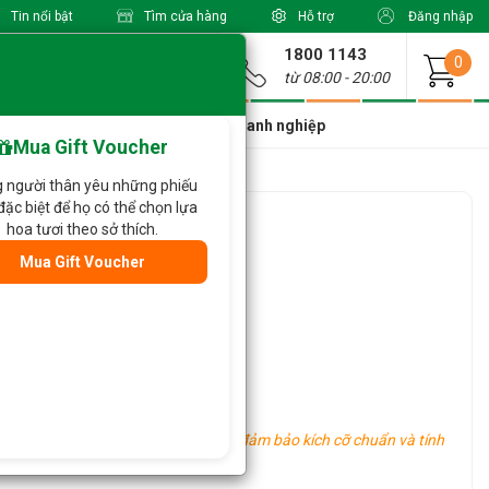
Tin nổi bật
Tìm cửa hàng
Hỗ trợ
Đăng nhập
1800 1143
Giao từ
0
từ 08:00 - 20:00
a Xinh Giá Tốt
Dành cho doanh nghiệp
Mua Gift Voucher
 người thân yêu những phiếu
đặc biệt để họ có thể chọn lựa
 662
hoa tươi theo sở thích.
Mua Gift Voucher
oa khác tùy vào tình hình thực tế.
ng khu vực khác nhau, tuy nhiên vẫn đảm bảo kích cỡ chuẩn và tính