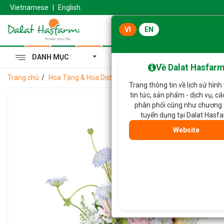
Vietnamese
|
English
VI
EN
DANH MỤC
Cẩm Tú Cầu Hoàng Gia
Về Dalat Hasfar
Trang chủ
Hoa Tặng & Hoa Dịch Vụ
Bó Hoa Yêu Thương Rực Rỡ 
Trang thông tin về lịch sử hình
tin tức, sản phẩm - dịch vụ, c
phân phối cũng như chương 
tuyển dụng tại Dalat Hasf
Website