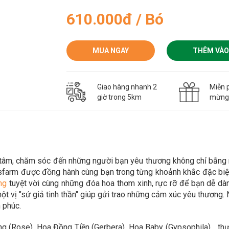
610.000đ / Bó
MUA NGAY
THÊM VÀO
Giao hàng nhanh 2
Miễn p
giờ trong 5km
mừn
n tâm, chăm sóc đến những người bạn yêu thương không chỉ bằn
asfarm được đồng hành cùng bạn trong
từng khoảnh khắc đặc biệt
n
g
tuyệt vời cùng những đóa hoa thơm xinh, rực rỡ để bạn dễ d
t vị "sứ giả tinh thần" giúp gửi trao những cảm xúc yêu thương. 
 phúc.
g (Rose), Hoa Đồng Tiền (Gerbera), Hoa Baby (Gypsophila)… thực