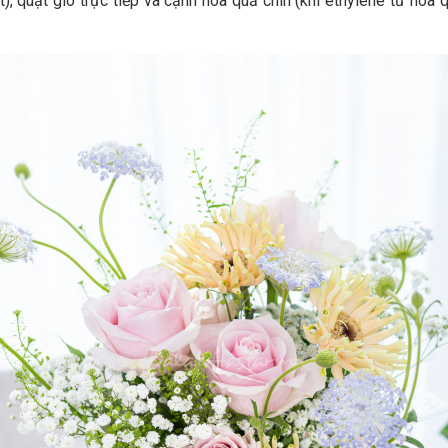
iệt), quạt gió trực tiếp và cạnh hoa quả chín (khí ethylene từ h