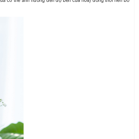
oa quả có thể ảnh hưởng đến độ bền của hoa) đồng thời nên bổ