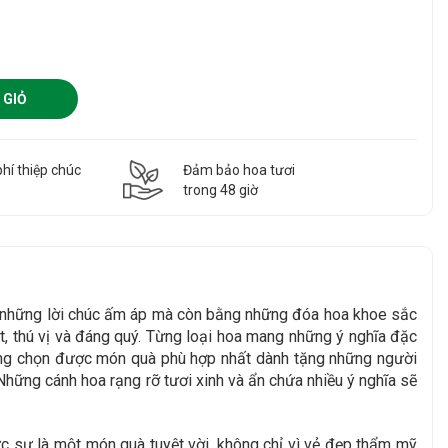
 GIỎ
hí thiệp chúc
Đảm bảo hoa tươi
g
trong 48 giờ
g những lời chúc ấm áp mà còn bằng những đóa hoa khoe sắc
, thú vị và đáng quý. Từng loại hoa mang những ý nghĩa đặc
àng chọn được món quà phù hợp nhất dành tặng những người
Những cánh hoa rạng rỡ tươi xinh và ẩn chứa nhiều ý nghĩa sẽ
 sự là một món quà tuyệt vời, không chỉ vì vẻ đẹp thẩm mỹ