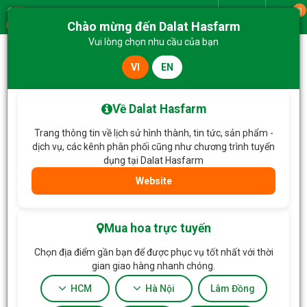
0
Giao từ
Chào mừng đến Dalat Hasfarm
Menu
Vui lòng chọn nhu cầu của bạn
VI
EN
Trang chủ
Hoa Chậu thiết kế
Chậu Hoa Thiết Kế Tinh Khôi 217
Về Dalat Hasfarm
Trang thông tin về lịch sử hình thành, tin tức, sản phẩm -
dịch vụ, các kênh phân phối cũng như chương trình tuyển
dụng tại Dalat Hasfarm
Website
Mua hoa trực tuyến
Chọn địa điểm gần bạn để được phục vụ tốt nhất với thời
gian giao hàng nhanh chóng.
HCM
Hà Nội
Lâm Đồng