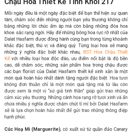
Chậu Hoa Thiết Kế Tinh Khôi 217
Mỗi ngày đều là một ngày đặc biệt để bạn thể hiện sự quan
tâm, chăm sóc đến những người bạn yêu thương không chỉ
bằng những lời chúc ấm áp mà còn bằng những đóa hoa
khoe sắc rạng ngời. Hãy để
những bông hoa rực rỡ nhất của
Dalat Hasfarm được đồng hành cùng bạn trong
từng khoảnh
khắc đặc biệt, thú vị và đáng quý. Từng loại hoa sẽ mang
những ý nghĩa đặc biệt khác nhau,
BST Hoa Chậu Thiết
Kế
với nhiều loại hoa độc đáo,
ưu điểm nổi bật là độ bền
cao, dễ chăm sóc, những sản phẩm hoa trong chậu được
các bạn florist của Dalat Hasfarm thiết kế xinh xắn là một
món quà hoàn hảo
nhất dành tặng người đặc biệt.
Hoa tươi
không đơn thuần chỉ là một món quà tặng mà từ lâu còn
được xem là một vị “sứ giả tinh thần” giúp gửi trao những
cảm xúc yêu thương. Những cánh hoa rạng rỡ tươi xinh và ẩn
chứa nhiều ý nghĩa được chăm chút tỉ mỉ bởi Dalat Hasfarm
sẽ là lựa chọn hoàn hảo nhất để gửi trao những thông điệp
hạnh phúc.
Cúc Hoạ Mi (Marguerite)
,
có xuất xứ từ quần đảo Canary