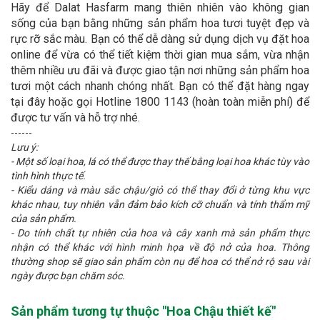
Hãy để Dalat Hasfarm mang thiên nhiên vào không gian
sống của bạn bằng những sản phẩm hoa tươi tuyệt đẹp và
rực rỡ sắc màu. Bạn có thể dễ dàng sử dụng dịch vụ đặt hoa
online để vừa có thể tiết kiệm thời gian mua sắm, vừa nhận
thêm nhiều ưu đãi và được giao tận nơi những sản phẩm hoa
tươi một cách nhanh chóng nhất. Bạn có thể đặt hàng ngay
tại đây hoặc gọi Hotline 1800 1143 (hoàn toàn miễn phí) để
được tư vấn và hỗ trợ nhé.
------
Lưu ý:
- Một số loại hoa, lá có thể được thay thế bằng loại hoa khác tùy vào
tình hình thực tế.
- Kiểu dáng và màu sắc chậu/giỏ có thể thay đổi ở từng khu vực
khác nhau, tuy nhiên vẫn đảm bảo kích cỡ chuẩn và tính thẩm mỹ
của sản phẩm.
- Do tính chất tự nhiên của hoa và cây xanh mà sản phẩm thực
nhận có thể khác với hình minh họa về độ nở của hoa. Thông
thường shop sẽ giao sản phẩm còn nụ để hoa có thể nở rộ sau vài
ngày được bạn chăm sóc.
Sản phẩm tương tự thuộc "
Hoa Chậu thiết kế
"