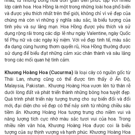
nhau, từ những bông hoa đơn giản đến phức tạp với nhiều
lớp cánh hoa. Hoa Hồng là một trong những loài hoa phổ biến
và được yêu thích nhất trên thế giới, không chỉ vì vẻ đẹp của
chúng mà còn vì những ý nghĩa sâu sắc, là biểu tượng của
tình yêu và sự lãng mạn. Hoa Hồng được yêu thích và sử
dụng rộng rãi trong các dịp lễ như ngày Valentine, ngày Quốc
tế Phụ nữ và các ngày kỷ niệm. Với vẻ đẹp tinh tế, màu sắc
đa dạng cùng hương thơm quyến rũ, Hoa Hồng thường được
sử dụng để biểu đạt những cảm xúc chân thành và sâu lắng
trong các mối quan hệ tình cảm.
Khương Hoàng Hoa (Cucurma)
là loại cây có nguồn gốc từ
Thái Lan, nhưng cũng có thể được tìm thấy ở Ấn Độ,
Malaysia, Pakistan... Khương Hoàng Hoa vươn lên từ thân rễ
dưới lòng đất và phát triển thành những bông hoa tuyệt đẹp.
Quá trình phát triển này tượng trưng cho sự biến đổi và đổi
mới, đại diện cho vẻ đẹp có thể nảy sinh từ những chiều sâu
tiềm ẩn. Khương Hoàng Hoa tượng trưng cho niềm vui và
năng lượng tích cực nhờ màu sắc tươi vui của hoa. Trong
nhiều nền văn hóa, Khương Hoàng Hoa được coi là biểu
tượng của sự thịnh vượng và hạnh phúc. Khương Hoàng Hoa