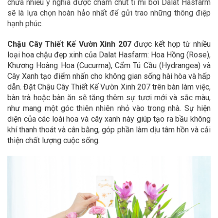
chứa nhiều ý nghĩa được chăm chút tỉ mỉ bởi Dalat Hasfarm
sẽ là lựa chọn hoàn hảo nhất để gửi trao những thông điệp
hạnh phúc.
Chậu Cây Thiết Kế Vườn Xinh 207
được
kết hợp từ nhiều
loại hoa chậu đẹp xinh của Dalat Hasfarm:
Hoa Hồng (Rose),
Khương Hoàng Hoa (Cucurma), Cẩm Tú Cầu (Hydrangea
) và
Cây Xanh
tạo điểm nhấn cho không gian sống hài hòa và hấp
dẫn. Đặt Chậu Cây Thiết Kế Vườn Xinh 207 trên bàn làm việc,
bàn trà hoặc bàn ăn sẽ tăng thêm sự tươi mới và sắc màu,
như mang một góc thiên nhiên nhỏ vào trong nhà. Sự hiện
diện của các loài hoa và cây xanh này giúp tạo ra bầu không
khí thanh thoát và cân bằng, góp phần làm dịu tâm hồn và cải
thiện chất lượng cuộc sống.