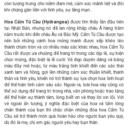
còn tượng trưng cho niềm đam mê, cảm xúc mãnh liệt và đôi
khi chúng gắn liền với tình yêu, sự lãng mạn…
Hoa Cẩm Tú Cầu (Hydrangea)
được tìm thấy lần đầu tiên
tại Nhật Bản, nhưng nó đã lan rộng khắp châu Á hàng trăm
năm trước khi đến châu Âu và Bắc Mỹ. Cẩm Tú Cầu được tạo
nên bởi những cánh hoa mỏng manh được xếp khéo léo
thành chùm tròn và có nhiều màu sắc khác nhau, hoa Cẩm Tú
Cầu rất được ưa chuộng để trang trí trong các dịp lễ, sự kiện
chúc mừng, đặc biệt là lễ cưới. Vẻ đẹp duyên dáng và bảng
màu đầy mê hoặc, từ màu trắng tinh khiết đến các sắc thái
xanh lam và hồng, gợi lên những cảm xúc thuần khiết, thanh
thản và tình yêu, khiến nó trở thành sự lựa chọn hoa linh hoạt
để thể hiện tình cảm sâu sắc. Ngoài ra, loài hoa này cũng có
thể sử dụng để trang trí trong nhà, văn phòng hoặc trao tặng
để thể hiện sự thành tâm, lòng biết ơn và thay lời xin lỗi. Với
vẻ ngoài ấn tượng, ý nghĩa đặc biệt của hoa và tấm lòng
chân thành của bạn thì chắc chắn những đóa hoa Cẩm Tú
Cầu sẽ trở thành món quà hoàn hảo cho người bạn yêu quý,
dù đó là mẹ, chị em gái, người yêu hay bạn thân.