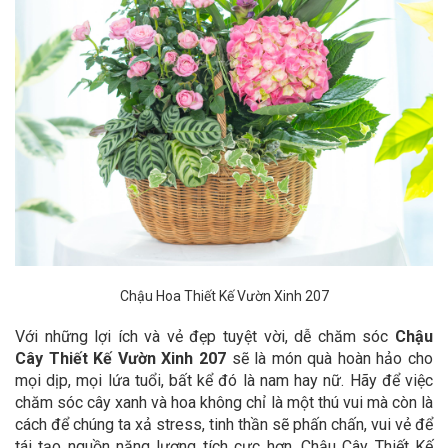
Chậu Hoa Thiết Kế Vườn Xinh 207
Với những lợi ích và vẻ đẹp tuyệt vời, dễ chăm sóc
Chậu
Cây Thiết Kế Vườn Xinh 207
sẽ là món quà hoàn hảo cho
mọi dịp, mọi lứa tuổi, bất kể đó là nam hay nữ. Hãy để việc
chăm sóc cây xanh và hoa không chỉ là một thú vui mà còn là
cách để chúng ta xả stress, tinh thần sẽ phấn chấn, vui vẻ để
tái tạo nguồn năng lượng tích cực hơn.
Chậu Cây Thiết Kế