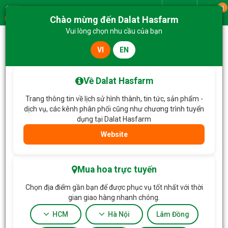
0
Giao từ
Chào mừng đến Dalat Hasfarm
Menu
Vui lòng chọn nhu cầu của bạn
VI
EN
Trang chủ
Hoa Chậu thiết kế
Chậu Hoa Thiết Kế Vườn Xinh 207
Về Dalat Hasfarm
Trang thông tin về lịch sử hình thành, tin tức, sản phẩm -
dịch vụ, các kênh phân phối cũng như chương trình tuyển
dụng tại Dalat Hasfarm
Website
Mua hoa trực tuyến
Chọn địa điểm gần bạn để được phục vụ tốt nhất với thời
gian giao hàng nhanh chóng.
HCM
Hà Nội
Lâm Đồng