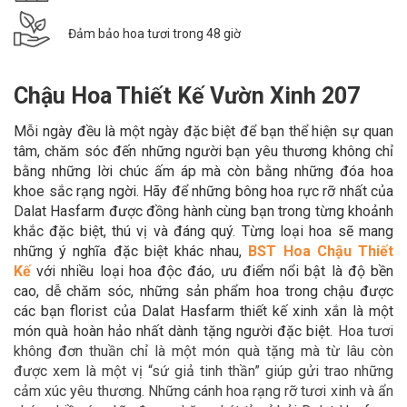
Đảm bảo hoa tươi trong 48 giờ
Chậu Hoa Thiết Kế Vườn Xinh 207
Mỗi ngày đều là một ngày đặc biệt để bạn thể hiện sự quan
tâm, chăm sóc đến những người bạn yêu thương không chỉ
bằng những lời chúc ấm áp mà còn bằng những đóa hoa
khoe sắc rạng ngời. Hãy để
những bông hoa rực rỡ nhất của
Dalat Hasfarm được đồng hành cùng bạn trong
từng khoảnh
khắc đặc biệt, thú vị và đáng quý. Từng loại hoa sẽ mang
những ý nghĩa đặc biệt khác nhau,
BST Hoa Chậu Thiết
Kế
với nhiều loại hoa độc đáo,
ưu điểm nổi bật là độ bền
cao, dễ chăm sóc, những sản phẩm hoa trong chậu được
các bạn florist của Dalat Hasfarm thiết kế xinh xắn là một
món quà hoàn hảo
nhất dành tặng người đặc biệt.
Hoa tươi
không đơn thuần chỉ là một món quà tặng mà từ lâu còn
được xem là một vị “sứ giả tinh thần” giúp gửi trao những
cảm xúc yêu thương. Những cánh hoa rạng rỡ tươi xinh và ẩn