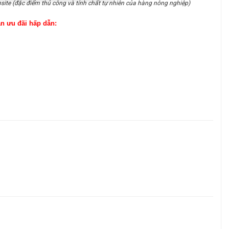
site (đặc điểm thủ công và tính chất tự nhiên của hàng nông nghiệp)
ận ưu đãi hấp dẫn: