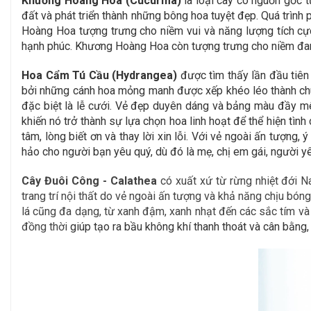
Khương Hoàng Hoa (Cucurma)
là loại cây có nguồn gốc t
đất và phát triển thành những bông hoa tuyệt đẹp. Quá trình 
Hoàng Hoa tượng trưng cho niềm vui và năng lượng tích cự
hạnh phúc. Khương Hoàng Hoa còn tượng trưng cho niềm đam 
Hoa Cẩm Tú Cầu (Hydrangea)
được tìm thấy lần đầu tiên
bởi những cánh hoa mỏng manh được xếp khéo léo thành chùm
đặc biệt là lễ cưới. Vẻ đẹp duyên dáng và bảng màu đầy mê 
khiến nó trở thành sự lựa chọn hoa linh hoạt để thể hiện tìn
tâm, lòng biết ơn và thay lời xin lỗi. Với vẻ ngoài ấn tượn
hảo cho người bạn yêu quý, dù đó là mẹ, chị em gái, người y
Cây Đuôi Công - Calathea
có xuất xứ từ rừng nhiệt đới N
trang trí nội thất do vẻ ngoài ấn tượng và khả năng chịu bón
lá cũng đa dạng, từ xanh đậm, xanh nhạt đến các sắc tím và 
đồng thời
giúp tạo ra bầu không khí thanh thoát và cân bằng