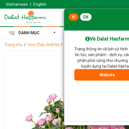
Vietnamese
|
English
VI
EN
DANH MỤC
Cẩm Tú Cầu Hoàng Gia
Về Dalat Hasfar
Trang chủ
Hoa Chậu thiết kế
Chậu Hoa Thiết Kế Vườn Xinh 207
Trang thông tin về lịch sử hình
tin tức, sản phẩm - dịch vụ, c
phân phối cũng như chương 
tuyển dụng tại Dalat Hasf
Website