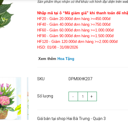
Sản phẩm thực nhận có thể khác với hình đại diện trên web
Nhập mã tại ô “Mã giảm giá” khi thanh toán để nh
HF20 - Giảm 20.000đ đơn hàng >=450.000đ
HF40 - Giảm 40.000đ đơn hàng >=750.000đ
HF60 - Giảm 60.000đ đơn hàng >=1.000.000đ
HF90 - Giảm 90.000đ đơn hàng >=1.500.000đ
HF120 - Giảm 120.000đ đơn hàng >=2.000.000đ
HSD: 01/08 - 31/08/2026
Xem thêm
Hoa Tặng
SKU
DPMIXHK207
Số lượng
-
+
Giá bán tại shop Hai Bà Trưng - Quận 3