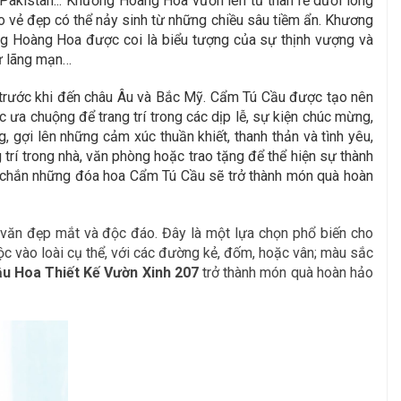
 Pakistan... Khương Hoàng Hoa vươn lên từ thân rễ dưới lòng
cho vẻ đẹp có thể nảy sinh từ những chiều sâu tiềm ẩn. Khương
ng Hoàng Hoa được coi là biểu tượng của sự thịnh vượng và
sự lãng mạn…
 trước khi đến châu Âu và Bắc Mỹ. Cẩm Tú Cầu được tạo nên
a chuộng để trang trí trong các dịp lễ, sự kiện chúc mừng,
 gợi lên những cảm xúc thuần khiết, thanh thản và tình yêu,
 trí trong nhà, văn phòng hoặc trao tặng để thể hiện sự thành
chắc chắn những đóa hoa Cẩm Tú Cầu sẽ trở thành món quà hoàn
a văn đẹp mắt và độc đáo. Đây là một lựa chọn phổ biến cho
uộc vào loài cụ thể, với các đường kẻ, đốm, hoặc vân; màu sắc
u Hoa Thiết Kế Vườn Xinh 207
trở thành món quà hoàn hảo