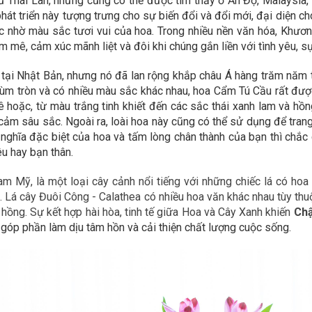
ừ Thái Lan, nhưng cũng có thể được tìm thấy ở Ấn Độ, Malaysia,
phát triển này tượng trưng cho sự biến đổi và đổi mới, đại diện 
c nhờ màu sắc tươi vui của hoa. Trong nhiều nền văn hóa, Khươ
mê, cảm xúc mãnh liệt và đôi khi chúng gắn liền với tình yêu, 
 tại Nhật Bản, nhưng nó đã lan rộng khắp châu Á hàng trăm năm
 tròn và có nhiều màu sắc khác nhau, hoa Cẩm Tú Cầu rất được ư
hoặc, từ màu trắng tinh khiết đến các sắc thái xanh lam và hồng,
h cảm sâu sắc. Ngoài ra, loài hoa này cũng có thể sử dụng để trang
g, ý nghĩa đặc biệt của hoa và tấm lòng chân thành của bạn thì 
êu hay bạn thân.
am Mỹ, là một loại cây cảnh nổi tiếng với những chiếc lá có ho
g. Lá cây Đuôi Công - Calathea có nhiều hoa văn khác nhau tùy th
hồng. Sự kết hợp hài hòa, tinh tế giữa Hoa và Cây Xanh khiến
Chậ
, góp phần làm dịu tâm hồn và cải thiện chất lượng cuộc sống.