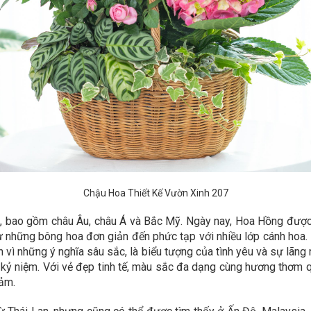
Chậu Hoa Thiết Kế Vườn Xinh 207
, bao gồm châu Âu, châu Á và Bắc Mỹ. Ngày nay, Hoa Hồng được tr
ừ những bông hoa đơn giản đến phức tạp với nhiều lớp cánh hoa.
òn vì những ý nghĩa sâu sắc, là biểu tượng của tình yêu và sự lã
y kỷ niệm. Với vẻ đẹp tinh tế, màu sắc đa dạng cùng hương thơ
cảm.