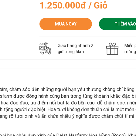
1.250.000đ / Giỏ
MUA NGAY
THÊM VÀO
Giao hàng nhanh 2
Miễn p
giờ trong 5km
mừn
n tâm, chăm sóc đến những người bạn yêu thương không chỉ bằn
asfarm được đồng hành cùng bạn trong
từng khoảnh khắc đặc biệ
i hoa độc đáo,
ưu điểm nổi bật là độ bền cao, dễ chăm sóc, nhữ
h tặng người đặc biệt.
Hoa tươi không đơn thuần chỉ là một món q
ng rỡ tươi xinh và ẩn chứa nhiều ý nghĩa được chăm chút tỉ mỉ 
loại hoa chậu đẹp xinh của Dalat Hasfarm:
Hoa Hồng (Rose), Kh