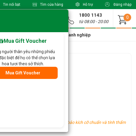
Tin nổi bật
Tìm cửa hàng
Hỗ trợ
Đăng nhập
1800 1143
Giao từ
0
từ 08:00 - 20:00
a Xinh Giá Tốt
Dành cho doanh nghiệp
Mua Gift Voucher
 người thân yêu những phiếu
đặc biệt để họ có thể chọn lựa
nh 207
hoa tươi theo sở thích.
Mua Gift Voucher
 nhiên)
hoa khác tùy vào tình hình thực tế.
u vực khác nhau, tuy nhiên vẫn đảm bảo kích cỡ chuẩn và tính thẩm