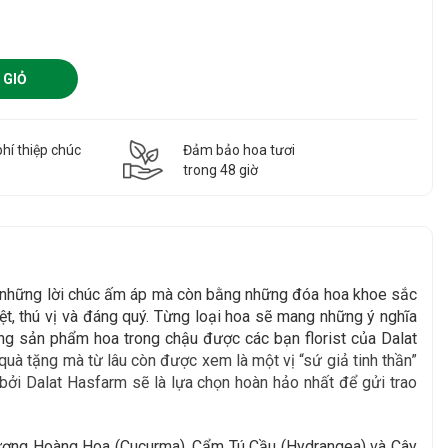
 GIỎ
hí thiệp chúc
Đảm bảo hoa tươi
g
trong 48 giờ
g những lời chúc ấm áp mà còn bằng những đóa hoa khoe sắc
t, thú vị và đáng quý. Từng loại hoa sẽ mang những ý nghĩa
ng sản phẩm hoa trong chậu được các bạn florist của Dalat
uà tặng mà từ lâu còn được xem là một vị “sứ giả tinh thần”
bởi Dalat Hasfarm sẽ là lựa chọn hoàn hảo nhất để gửi trao
ương Hoàng Hoa (Cucurma), Cẩm Tú Cầu (Hydrangea
) và Cây