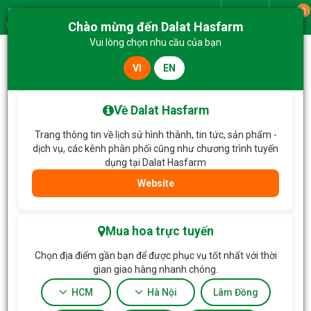
0
Giao từ
Chào mừng đến Dalat Hasfarm
Menu
Vui lòng chọn nhu cầu của bạn
VI
EN
Trang chủ
Hoa Chậu thiết kế
Chậu Cây Thiết Kế Nồng Ấm 220
Về Dalat Hasfarm
Trang thông tin về lịch sử hình thành, tin tức, sản phẩm -
dịch vụ, các kênh phân phối cũng như chương trình tuyển
dụng tại Dalat Hasfarm
Website
Mua hoa trực tuyến
Chọn địa điểm gần bạn để được phục vụ tốt nhất với thời
gian giao hàng nhanh chóng.
HCM
Hà Nội
Lâm Đồng