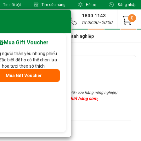
Tin nổi bật
Tìm cửa hàng
Hỗ trợ
Đăng nhập
1800 1143
Giao từ
0
từ 08:00 - 20:00
a Xinh Giá Tốt
Dành cho doanh nghiệp
Mua Gift Voucher
 người thân yêu những phiếu
đặc biệt để họ có thể chọn lựa
500gr)
hoa tươi theo sở thích.
Mua Gift Voucher
site (đặc điểm thủ công và tính chất tự nhiên của hàng nông nghiệp)
gày với số lượng có hạn nên có thể hết hàng sớm,
ểm tra trước nhé!