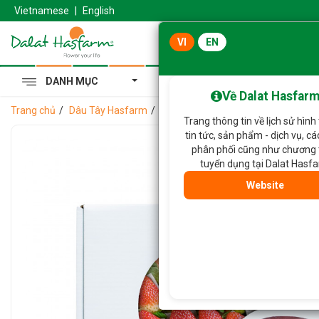
Vietnamese
|
English
VI
EN
DANH MỤC
Cẩm Tú Cầu Hoàng Gia
Về Dalat Hasfar
Trang chủ
Dâu Tây Hasfarm
Dâu Tây Hasfarm Premium (500gr)
Trang thông tin về lịch sử hình
tin tức, sản phẩm - dịch vụ, c
phân phối cũng như chương 
tuyển dụng tại Dalat Hasf
Website