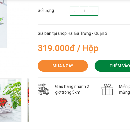
Số lượng
-
+
Giá bán tại shop Hai Bà Trưng - Quận 3
319.000đ / Hộp
MUA NGAY
THÊM VÀO
Giao hàng nhanh 2
Miễn p
giờ trong 5km
mừn