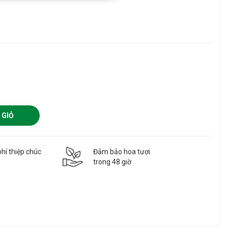
 GIỎ
hí thiệp chúc
Đảm bảo hoa tươi
g
trong 48 giờ