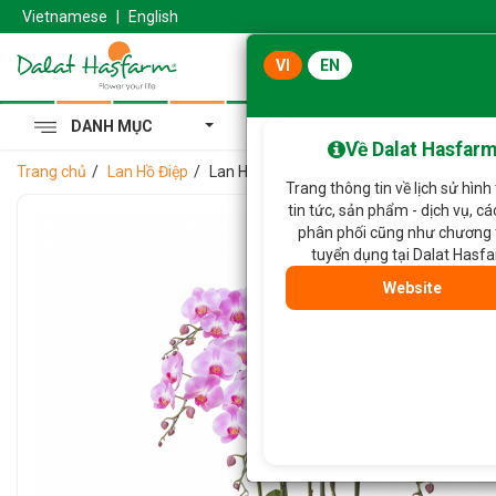
Vietnamese
|
English
VI
EN
DANH MỤC
Cẩm Tú Cầu Hoàng Gia
Về Dalat Hasfar
Trang chủ
Lan Hồ Điệp
Lan Hồ Điệp Hồng Phát 039
Trang thông tin về lịch sử hình
tin tức, sản phẩm - dịch vụ, c
phân phối cũng như chương 
tuyển dụng tại Dalat Hasf
Website