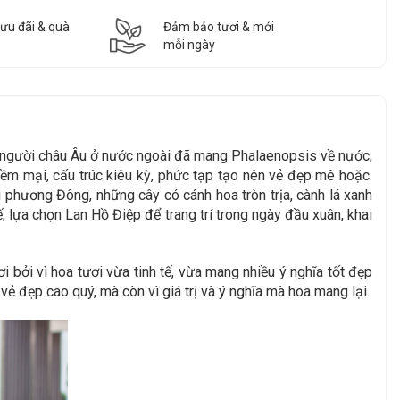
 ưu đãi & quà
Đảm bảo tươi & mới
mỗi ngày
8, người châu Âu ở nước ngoài đã mang Phalaenopsis về nước,
mềm mại, cấu trúc kiêu kỳ, phức tạp tạo nên vẻ đẹp mê hoặc.
phương Đông, những cây có cánh hoa tròn trịa, cành lá xanh
ế, lựa chọn Lan Hồ Điệp để trang trí trong ngày đầu xuân, khai
i bởi vì hoa tươi vừa tinh tế, vừa mang nhiều ý nghĩa tốt đẹp
vẻ đẹp cao quý, mà còn vì giá trị và ý nghĩa mà hoa mang lại.