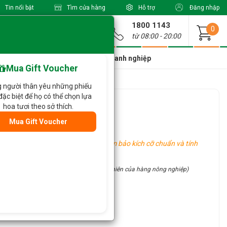
Tin nổi bật
Tìm cửa hàng
Hỗ trợ
Đăng nhập
1800 1143
Giao từ
0
từ 08:00 - 20:00
a Xinh Giá Tốt
Dành cho doanh nghiệp
Mua Gift Voucher
 người thân yêu những phiếu
đặc biệt để họ có thể chọn lựa
hoa tươi theo sở thích.
Mua Gift Voucher
đổi tùy vào tình hình thực tế)
khu vực khác nhau, tuy nhiên vẫn đảm bảo kích cỡ chuẩn và tính
site (đặc điểm thủ công và tính chất tự nhiên của hàng nông nghiệp)
ận ưu đãi hấp dẫn: