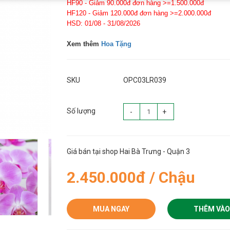
HF90 - Giảm 90.000đ đơn hàng >=1.500.000đ
HF120 - Giảm 120.000đ đơn hàng >=2.000.000đ
HSD: 01/08 - 31/08/2026
Xem thêm
Hoa Tặng
SKU
OPC03LR039
Số lượng
-
+
Giá bán tại shop Hai Bà Trưng - Quận 3
2.450.000đ / Chậu
MUA NGAY
THÊM VÀO