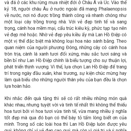
và đá ở các khu rừng mưa nhiệt đới ở Châu Á và Úc. Vào thế
kỷ 18, người châu Âu ở nước ngoài đã mang Phalaenopsis
về nước, nơi nó được trồng thành công và nhanh chóng như
một loại cây trồng trong nhà. Với vẻ đẹp tinh tế và sang
trọng, cánh hoa mềm mại, cấu trúc kiêu kỳ, phức tạp tạo nên
vẻ đẹp mê hoặc. Nhờ vẻ đẹp yêu kiều ấy mà Lan Hồ Điệp có
một vị thế đặc biệt mà không loại hoa nào sánh bằng. Theo
quan niệm của người phương Đông, những cây có cánh hoa
tròn trịa, cành lá xanh tươi đối xứng, màu sắc tươi sáng và
bền bỉ như Lan Hồ Điệp chính là biểu tượng cho sự thuận lợi,
phát triển thịnh vượng. Vì thế, lựa chọn Lan Hồ Điệp để trang
trí trong ngày đầu xuân, khai trương, sự kiện chúc mừng hay
làm quà biếu cho những người thân yêu của bạn đều là chọn
lựa hoàn hảo.
Khi nhắc đến quà tặng thì sẽ có rất nhiều những món quà
khác nhau, nhưng tuyệt vời và tinh tế nhất thì không thể thiếu
hoa tươi bởi vì hoa tươi vừa tinh tế, vừa mang nhiều ý nghĩa
tốt đẹp mà qua đó bạn có thể bày tỏ tấm lòng biết ơn của
mình. Trong số các loài hoa thì Lan Hồ Điệp luôn được yêu
quý, không chỉ vì vẻ đẹp cao quý, mà còn vì giá trị và ý nghĩa