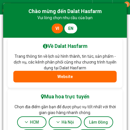
0
Giao từ
Chào mừng đến Dalat Hasfarm
Menu
Vui lòng chọn nhu cầu của bạn
VI
EN
Trang chủ
Lan Hồ Điệp
Lan Hồ Điệp Viên Mãn 006
Về Dalat Hasfarm
Trang thông tin về lịch sử hình thành, tin tức, sản phẩm -
dịch vụ, các kênh phân phối cũng như chương trình tuyển
dụng tại Dalat Hasfarm
Website
Mua hoa trực tuyến
Chọn địa điểm gần bạn để được phục vụ tốt nhất với thời
gian giao hàng nhanh chóng.
HCM
Hà Nội
Lâm Đồng