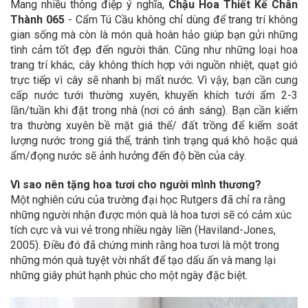
Mang nhiều thông điệp ý nghĩa,
Chậu Hoa Thiết Kế Chân
Thành 065
- Cẩm Tú Cầu không chỉ dùng để trang trí không
gian sống mà còn là món quà hoàn hảo giúp bạn gửi những
tình cảm tốt đẹp đến người thân.
Cũng như những loại hoa
trang trí khác, cây không thích hợp với nguồn nhiệt, quạt gió
trực tiếp vì cây sẽ nhanh bị mất nước. Vì vậy, bạn cần cung
cấp nước tưới thường xuyên, khuyến khích tưới ẩm 2-3
lần/tuần khi đặt trong nhà (nơi có ánh sáng). Bạn cần kiểm
tra thường xuyên bề mặt giá thể/ đất trồng để kiểm soát
lượng nước trong giá thể, tránh tình trạng quá khô hoặc quá
ẩm/đọng nước sẽ ảnh hưởng đến độ bền của cây.
Vì sao nên tặng hoa tươi cho người mình thương?
Một nghiên cứu của trường đại học Rutgers đã chỉ ra rằng
những người nhận được món quà là hoa tươi sẽ có cảm xúc
tích cực và vui vẻ trong nhiều ngày liền (Haviland-Jones,
2005). Điều đó đã chứng minh rằng hoa tươi là một trong
những món quà tuyệt vời nhất để tạo dấu ấn và mang lại
những giây phút hạnh phúc cho một ngày đặc biệt.