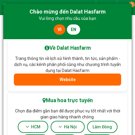
0
Giao từ
Chào mừng đến Dalat Hasfarm
Menu
Vui lòng chọn nhu cầu của bạn
VI
EN
Trang chủ
Hoa Chậu thiết kế
Chậu Hoa Thiết Kế Chân Thành 065
Về Dalat Hasfarm
Trang thông tin về lịch sử hình thành, tin tức, sản phẩm -
dịch vụ, các kênh phân phối cũng như chương trình tuyển
dụng tại Dalat Hasfarm
Website
Mua hoa trực tuyến
Chọn địa điểm gần bạn để được phục vụ tốt nhất với thời
gian giao hàng nhanh chóng.
HCM
Hà Nội
Lâm Đồng