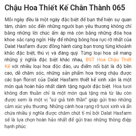
Chậu Hoa Thiết Kế Chân Thành 065
Mỗi ngày đều là một ngày đặc biệt để bạn thể hiện sự quan
tâm, chăm sóc đến những người bạn yêu thương không chỉ
bằng những lời chúc ấm áp mà còn bằng những đóa hoa
khoe sắc rạng ngời. Hãy để
những bông hoa rực rỡ nhất của
Dalat Hasfarm được đồng hành cùng bạn trong
từng khoảnh
khắc đặc biệt, thú vị và đáng quý. Từng loại hoa sẽ mang
những ý nghĩa đặc biệt khác nhau,
BST Hoa Chậu Thiết
Kế
với nhiều loại hoa độc đáo,
ưu điểm nổi bật là độ bền
cao, dễ chăm sóc, những sản phẩm hoa trong chậu được
các bạn florist của Dalat Hasfarm thiết kế xinh xắn là một
món quà hoàn hảo
nhất dành tặng người đặc biệt.
Hoa tươi
không đơn thuần chỉ là một món quà tặng mà từ lâu còn
được xem là một vị “sứ giả tinh thần” giúp gửi trao những
cảm xúc yêu thương. Những cánh hoa rạng rỡ tươi xinh và ẩn
chứa nhiều ý nghĩa được chăm chút tỉ mỉ bởi Dalat Hasfarm
sẽ là lựa chọn hoàn hảo nhất để gửi trao những thông điệp
hạnh phúc.