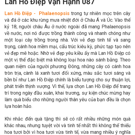
Lan Hồ Điệp Vạn Hạnh 087
Lan Hồ Điệp - Phalaenopsis
trong tự nhiên mọc trên cây
và đá ở các khu rừng mưa nhiệt đới ở Châu Á và Úc. Vào thế
kỷ 18, người châu Âu ở nước ngoài đã mang Phalaenopsis
về nước, nơi nó được trồng thành công và nhanh chóng như
một loại cây trồng trong nhà. Với vẻ đẹp tinh tế và sang
trọng, cánh hoa mềm mại, cấu trúc kiêu kỳ, phức tạp tạo nên
vẻ đẹp mê hoặc. Nhờ vẻ đẹp yêu kiều ấy mà Lan Hồ Điệp có
một vị thế đặc biệt mà không loại hoa nào sánh bằng. Theo
quan niệm của người phương Đông, những cây có cánh hoa
tròn trịa, cành lá xanh tươi đối xứng, màu sắc tươi sáng và
bền bỉ như Lan Hồ Điệp chính là biểu tượng cho sự thuận lợi,
phát triển thịnh vượng. Vì thế, lựa chọn Lan Hồ Điệp để trang
trí trong ngày đầu xuân, khai trương, sự kiện chúc mừng hay
làm quà biếu cho những người thân yêu của bạn đều là chọn
lựa hoàn hảo.
Khi nhắc đến quà tặng thì sẽ có rất nhiều những món quà
khác nhau, nhưng tuyệt vời và tinh tế nhất thì không thể thiếu
hoa tươi bởi vì hoa tươi vừa tinh tế, vừa mang nhiều ý nghĩa