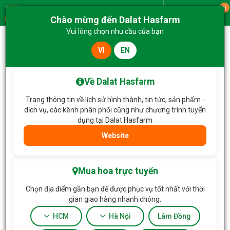
0
Giao từ
Chào mừng đến Dalat Hasfarm
Menu
Vui lòng chọn nhu cầu của bạn
VI
EN
Trang chủ
Lan Hồ Điệp
Lan Hồ Điệp Vạn Hạnh 087
Về Dalat Hasfarm
Trang thông tin về lịch sử hình thành, tin tức, sản phẩm -
dịch vụ, các kênh phân phối cũng như chương trình tuyển
dụng tại Dalat Hasfarm
Website
Mua hoa trực tuyến
Chọn địa điểm gần bạn để được phục vụ tốt nhất với thời
gian giao hàng nhanh chóng.
HCM
Hà Nội
Lâm Đồng