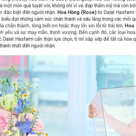
 một món quà tuyệt vời, không chỉ vì vẻ đẹp thẩm mỹ mà còn bởi ý
ảm đặc biệt đến người nhận.
Hoa Hồng (Rose)
từ Dalat Hasfarm v
 biểu đạt những cảm xúc chân thành và sâu lắng trong các mối q
hân thành, lòng biết ơn hoặc thay lời xin lỗi từ trái tim.
Hoa 
nh yêu và sự may mắn, thịnh vượng. Bên cạnh đó, các loại ho
Dalat Hasfarm cẩn thận lựa chọn, tỉ mỉ sắp xếp để tất cả hòa q
 thành nhất đến người nhận.