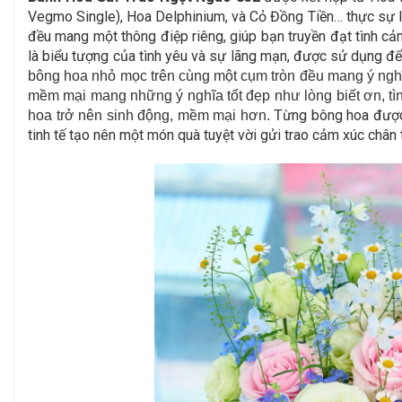
Vegmo Single), Hoa Delphinium, và Cỏ Đồng Tiền… thực sự là
đều mang một thông điệp riêng, giúp bạn truyền đạt tình c
là biểu tượng của tình yêu và sự lãng mạn, được sử dụng để
bông hoa nhỏ mọc trên cùng một cụm tròn đều mang ý nghĩa c
mềm mại mang những ý nghĩa tốt đẹp như lòng biết ơn, tì
ừng bông hoa được 
hoa trở nên sinh động, mềm mại hơn. T
tinh tế tạo nên một món quà tuyệt vời gửi trao cảm xúc chân