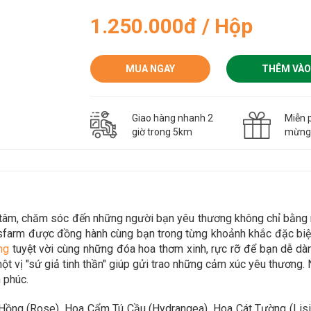
1.250.000đ / Hộp
MUA NGAY
THÊM VÀO
Giao hàng nhanh 2
Miễn p
giờ trong 5km
mừn
n tâm, chăm sóc đến những người bạn yêu thương không chỉ bằn
sfarm được đồng hành cùng bạn trong từng khoảnh khắc đặc biệt
ng
tuyệt vời cùng những đóa hoa thơm xinh, rực rỡ để bạn dễ d
t vị "sứ giả tinh thần" giúp gửi trao những cảm xúc yêu thương. 
 phúc.
ồng (Rose), Hoa Cẩm Tú Cầu (Hydrangea), Hoa Cát Tường (Lisian