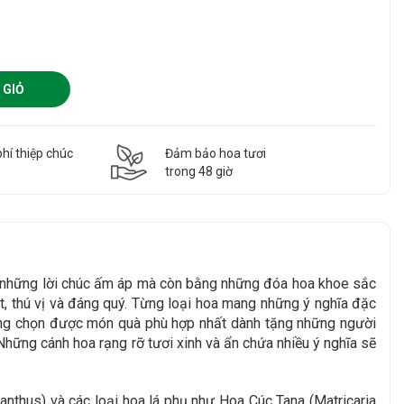
 GIỎ
hí thiệp chúc
Đảm bảo hoa tươi
g
trong 48 giờ
g những lời chúc ấm áp mà còn bằng những đóa hoa khoe sắc
, thú vị và đáng quý. Từng loại hoa mang những ý nghĩa đặc
àng chọn được món quà phù hợp nhất dành tặng những người
Những cánh hoa rạng rỡ tươi xinh và ẩn chứa nhiều ý nghĩa sẽ
thus) và các loại hoa lá phụ như Hoa Cúc Tana (Matricaria