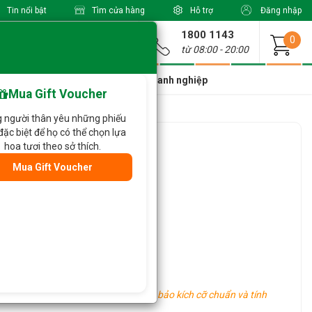
Tin nổi bật
Tìm cửa hàng
Hỗ trợ
Đăng nhập
1800 1143
Giao từ
0
từ 08:00 - 20:00
a Xinh Giá Tốt
Dành cho doanh nghiệp
Mua Gift Voucher
 người thân yêu những phiếu
đặc biệt để họ có thể chọn lựa
ào 832
hoa tươi theo sở thích.
Mua Gift Voucher
oa khác tùy vào tình hình thực tế.
hu vực khác nhau, tuy nhiên vẫn đảm bảo kích cỡ chuẩn và tính