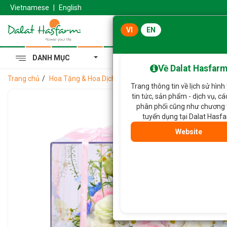
Vietnamese
|
English
VI
EN
DANH MỤC
Cẩm Tú Cầu Hoàng Gia
Về Dalat Hasfar
Trang chủ
Hoa Tặng & Hoa Dịch Vụ
Bánh Hoa Gửi Trao Ngọt Ngà
Trang thông tin về lịch sử hình
tin tức, sản phẩm - dịch vụ, c
phân phối cũng như chương 
tuyển dụng tại Dalat Hasf
Website