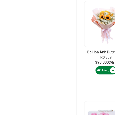
Bó Hoa Ánh Dươ
Rỡ 809
390.000đ
/B
Giỏ Hàng