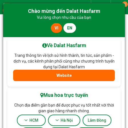
0
Giao từ
Chào mừng đến Dalat Hasfarm
Menu
Vui lòng chọn nhu cầu của bạn
VI
EN
Trang chủ
Hoa Tặng & Hoa Dịch Vụ
Hộp Hoa Yêu Thương Rực Rỡ 669
Về Dalat Hasfarm
Trang thông tin về lịch sử hình thành, tin tức, sản phẩm -
dịch vụ, các kênh phân phối cũng như chương trình tuyển
dụng tại Dalat Hasfarm
Website
Mua hoa trực tuyến
Chọn địa điểm gần bạn để được phục vụ tốt nhất với thời
gian giao hàng nhanh chóng.
HCM
Hà Nội
Lâm Đồng