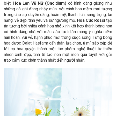
biệt.
Hoa Lan Vũ Nữ (Oncidium)
có hình dáng giống như
những cô gái đang nhảy múa, với cánh hoa mềm mại tượng
trưng cho sự duyên dáng, hoàn mỹ, thanh lịch, sang trọng, tài
năng, vẻ đẹp, tình yêu và sự ngưỡng mộ.
Hoa Cúc Rossi
tạo
ấn tượng bởi nhiều cánh hoa nhỏ xinh kết hợp thành bông hoa
có hình dáng nhỏ với màu sắc tươi tắn mang ý nghĩa niềm
hân hoan, vui vẻ, hạnh phúc mới trong cuộc sống.
Từng bông
hoa được Dalat Hasfarm cẩn thận lựa chọn, tỉ mỉ sắp xếp để
tất cả hòa quyện thành một tác phẩm nghệ thuật từ thiên
nhiên xinh đẹp, tinh tế tạo nên một món quà tuyệt vời gửi
trao cảm xúc chân thành nhất đến người nhận.