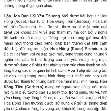
chứa nhiều ý nghĩa sẽ là lựa chọn hoàn hảo nhất để gửi trao
những thông điệp hạnh phúc.
Hộp Hoa Dẫn Lối Yêu Thương 669
được kết hợp từ Hoa
Hồng (Rose), Hoa Tulip, Hoa Đồng Tiền (Gerbera), Hoa Lan
Vũ Nữ (Oncidium), Hoa Rossi… thực sự là một món quà
tuyệt vời, không chỉ vì vẻ đẹp thẩm mỹ mà còn bởi ý nghĩa
tốt lành mà nó mang lại. Từng loại hoa trong giỏ hoa đều
mang một thông điệp riêng, giúp bạn truyền đạt tình cảm
đặc biệt đến người nhận.
Hoa Hồng (Rose)
Premium
từ
Dalat Hasfarm với vẻ đẹp tươi mới, sang trọng cùng những ý
nghĩa sâu sắc, là biểu tượng của tình yêu và sự lãng mạn,
được sử dụng để biểu đạt những cảm xúc chân thành và sâu
lắng trong các mối quan hệ tình cảm.
Hoa Tulip
nổi tiếng bởi
vẻ đẹp sang trọng trong hình dáng như chiếc cốc nhỏ xinh
được tạo thành từ những cánh hoa mềm mại, mịn màng.
Hoa
Đồng Tiền (Gerbera)
mang vẻ ngoài tươi sáng, sắc màu
rực rỡ là biểu tượng của sự ngây thơ, trong sáng, vui vẻ, tình
yêu chung thủy, lòng biết ơn, may mắn và thịnh vượng vì thế
Hoa Đồng Tiền thường được sử dụng để gửi đi thông điệp
yêu quý, chúc mừng, hy vọng, sự khích lệ trong các dịp đặc