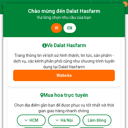
0
Giao từ
Chào mừng đến Dalat Hasfarm
Menu
Vui lòng chọn nhu cầu của bạn
VI
EN
Trang chủ
Hoa Cưới
Bó Hoa Cưới 050
Về Dalat Hasfarm
Trang thông tin về lịch sử hình thành, tin tức, sản phẩm -
dịch vụ, các kênh phân phối cũng như chương trình tuyển
dụng tại Dalat Hasfarm
Website
Mua hoa trực tuyến
Chọn địa điểm gần bạn để được phục vụ tốt nhất với thời
gian giao hàng nhanh chóng.
HCM
Hà Nội
Lâm Đồng