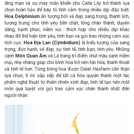
lãng mạn và sự may mắn khiến cho Calla Lily trở thành lựa
chọn hoàn hảo để bày tỏ tình cảm trong nhiều dịp đặc biệt.
Hoa Delphinium
ấn tượng bởi vẻ đẹp sang trọng, thanh lịch,
tượng trưng cho tình yêu bền chặt, lòng chân thành, duyên
dáng, hạnh phúc, niềm vui… thích hợp cho nhiều dịp khác
nhau để thể hiện tình yêu, tình bạn và gửi trao những cảm xúc
tích cực.
Hoa Địa Lan (Cymbidium)
là biểu tượng của sang
trọng, đức hạnh, vẻ đẹp, sự tinh tế, tình bạn, tình yêu.
Những
cành
Môn Quan Âm
và Lá trang trí
điểm chút màu xanh mềm
mại, nhẹ nhàng giúp cho bình hoa trở nên hài hòa, thanh thoát
và tinh tế hơn. Từng bông hoa được Dalat Hasfarm cẩn thận
lựa chọn, tỉ mỉ sắp xếp để tất cả hòa quyện thành một tác
phẩm nghệ thuật từ thiên nhiên xinh đẹp, tinh tế tạo nên một
món quà tuyệt vời gửi trao cảm xúc chân thành nhất đến
người nhận.