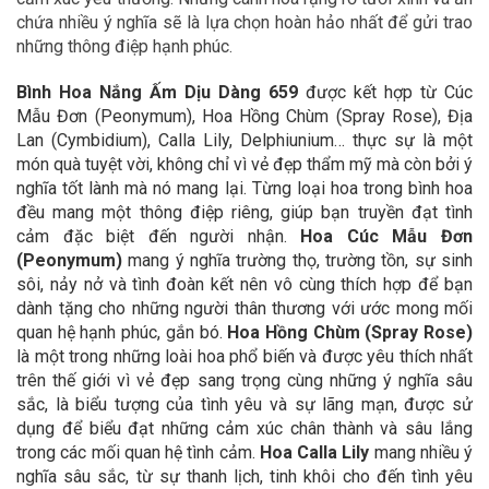
chứa nhiều ý nghĩa sẽ là lựa chọn hoàn hảo nhất để gửi trao
những thông điệp hạnh phúc.
Bình Hoa Nắng Ấm Dịu Dàng 659
được kết hợp từ Cúc
Mẫu Đơn (Peonymum), Hoa Hồng Chùm (Spray Rose), Địa
Lan (Cymbidium), Calla Lily, Delphiunium… thực sự là một
món quà tuyệt vời, không chỉ vì vẻ đẹp thẩm mỹ mà còn bởi ý
nghĩa tốt lành mà nó mang lại. Từng loại hoa trong bình hoa
đều mang một thông điệp riêng, giúp bạn truyền đạt tình
cảm đặc biệt đến người nhận.
Hoa
Cúc Mẫu Đơn
(Peonymum)
mang ý nghĩa trường thọ, trường tồn, sự sinh
sôi, nảy nở và tình đoàn kết nên vô cùng thích hợp để bạn
dành tặng cho những người thân thương với ước mong mối
quan hệ hạnh phúc, gắn bó.
Hoa Hồng Chùm (Spray Rose)
là một trong những loài hoa phổ biến và được yêu thích nhất
trên thế giới vì vẻ đẹp sang trọng cùng những ý nghĩa sâu
sắc, là biểu tượng của tình yêu và sự lãng mạn, được sử
dụng để biểu đạt những cảm xúc chân thành và sâu lắng
trong các mối quan hệ tình cảm.
Hoa Calla Lily
mang nhiều ý
nghĩa sâu sắc, từ sự thanh lịch, tinh khôi cho đến tình yêu