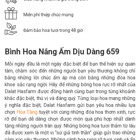
Miễn phí thiệp chúc mừng
Đảm bảo hoa tươi trong 48 giờ
Bình Hoa Nắng Ấm Dịu Dàng 659
Mỗi ngày đều là một ngày đặc biệt để bạn thể hiện sự quan
tâm, chăm sóc đến những người bạn yêu thương không chỉ
bằng những lời chúc ấm áp mà còn bằng những đóa hoa
khoe sắc rạng ngời. Hãy để
những bông hoa rực rỡ nhất của
Dalat Hasfarm được đồng hành cùng bạn trong
từng khoảnh
khắc đặc biệt, thú vị và đáng quý. Từng loại hoa mang những
ý nghĩa đặc biệt, Dalat Hasfarm gửi bạn yêu hoa nhiều lựa
chọn
Hoa Tặn
g
tuyệt vời cùng những đóa hoa thơm xinh, rực
rỡ để bạn dễ dàng chọn được món quà phù hợp nhất dành
tặng những người trân quý. Những bông hoa tươi thắm từ lâu
đã được xem là một vị “sứ giả tinh thần” giúp gửi trao những
cảm xúc yêu thương. Những cánh hoa rạng rỡ tươi xinh và ẩn