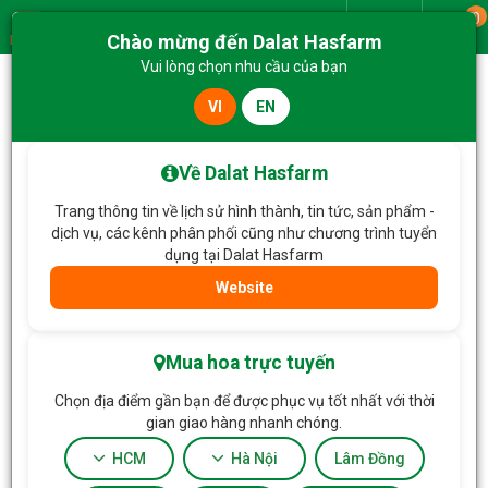
0
Giao từ
Chào mừng đến Dalat Hasfarm
Menu
Vui lòng chọn nhu cầu của bạn
VI
EN
Trang chủ
Hoa Tặng & Hoa Dịch Vụ
Bình Hoa Nắng Ấm Dịu Dàng 659
Về Dalat Hasfarm
Trang thông tin về lịch sử hình thành, tin tức, sản phẩm -
dịch vụ, các kênh phân phối cũng như chương trình tuyển
dụng tại Dalat Hasfarm
Website
Mua hoa trực tuyến
Chọn địa điểm gần bạn để được phục vụ tốt nhất với thời
gian giao hàng nhanh chóng.
HCM
Hà Nội
Lâm Đồng