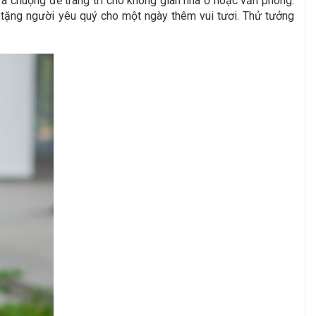
a chuộng để trang trí cho không gian nhà ở hoặc văn phòng.
i tặng người yêu quý cho một ngày thêm vui tươi. Thử tưởng