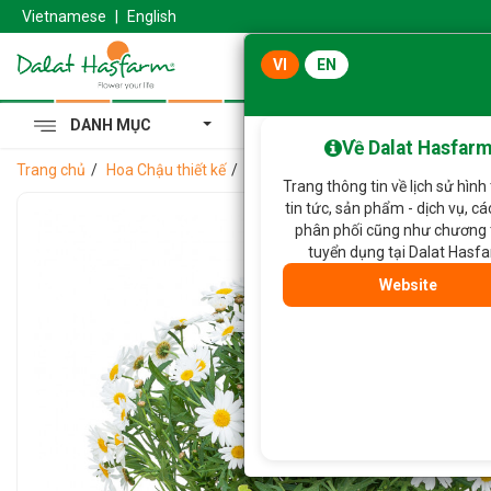
Vietnamese
|
English
VI
EN
DANH MỤC
Cẩm Tú Cầu Hoàng Gia
Về Dalat Hasfar
Trang chủ
Hoa Chậu thiết kế
Chậu Hoa Thiết Kế Tinh Khôi 005
Trang thông tin về lịch sử hình
tin tức, sản phẩm - dịch vụ, c
phân phối cũng như chương 
tuyển dụng tại Dalat Hasf
Website