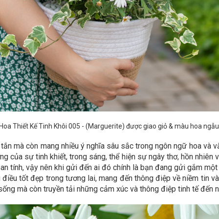
Hoa Thiết Kế Tinh Khôi 005
- (Marguerite) được giao giỏ & màu hoa ngẫu
ơi tắn mà còn mang nhiều ý nghĩa sâu sắc trong ngôn ngữ hoa và
 của sự tinh khiết, trong sáng, thể hiện sự ngây thơ, hồn nhiên v
oan tính, vậy nên khi gửi đến ai đó chính là bạn đang gửi gắm mộ
điều tốt đẹp trong tương lai, mang đến thông điệp về niềm tin và
ống mà còn truyền tải những cảm xúc và thông điệp tinh tế đến 