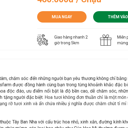
MUA NGAY
THÊM VÀO
Giao hàng nhanh 2
Miễn p
giờ trong 5km
mừn
n tâm, chăm sóc đến những người bạn yêu thương không chỉ bằn
asfarm được đồng hành cùng bạn trong
từng khoảnh khắc đặc biệ
 hoa độc đáo,
ưu điểm nổi bật là độ bền cao, dễ chăm sóc, nhữn
h tặng người đặc biệt.
Hoa tươi không đơn thuần chỉ là một món q
ng rỡ tươi xinh và ẩn chứa nhiều ý nghĩa được chăm chút tỉ mỉ 
huộc Tây Ban Nha với cấu trúc hoa nhỏ, xinh xắn, đường kính kh