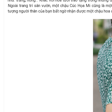
như: trắng, hồng… Khác với hoa tươi trao tặng trong những
Ngoài trang trí sân vườn, một chậu Cúc Họa Mi cũng là một
tượng người thân của bạn bất ngờ nhận được một chậu hoa đ