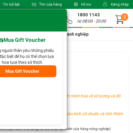
Tin nổi bật
Tìm cửa hàng
Hỗ trợ
Đăng nhập
1800 1143
Giao từ
0
từ 08:00 - 20:00
a Xinh Giá Tốt
Dành cho doanh nghiệp
Mua Gift Voucher
 người thân yêu những phiếu
đặc biệt để họ có thể chọn lựa
i 005
hoa tươi theo sở thích.
Mua Gift Voucher
 sản phẩm thực nhận có thể khác hình mình hoa về số lượng và độ
 tình hình thực tế.
u vực khác nhau, tuy nhiên vẫn đảm bảo kích cỡ chuẩn và tính thẩm
site (đặc điểm thủ công và tính chất tự nhiên của hàng nông nghiệp)