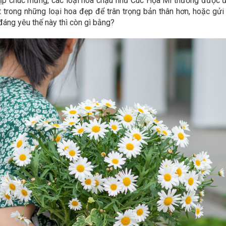
 dịp chúc mừng, các loại hoa chậu như Cúc Họa Mi thường được ư
 trong những loại hoa đẹp để trân trọng bản thân hơn, hoặc gử
áng yêu thế này thì còn gì bằng?