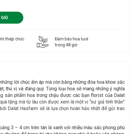
 GIỎ
hí thiệp chúc
Đảm bảo hoa tươi
g
trong 48 giờ
g những lời chúc ấm áp mà còn bằng những đóa hoa khoe sắc
t, thú vị và đáng quý. Từng loại hoa sẽ mang những ý nghĩa
g sản phẩm hoa trong chậu được các bạn florist của Dalat
uà tặng mà từ lâu còn được xem là một vị “sứ giả tinh thần”
bởi Dalat Hasfarm sẽ là lựa chọn hoàn hảo nhất để gửi trao
oảng 3 – 4 cm trên tán lá xanh với nhiều màu sắc phong phú